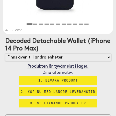
Art.nr.
V953
Decoded Detachable Wallet (iPhone
14 Pro Max)
Produkten är tyvärr slut i lager.
Dina alternativ:
1. BEVAKA PRODUKT
2. KÖP NU MED LÄNGRE LEVERANSTID
3. SE LIKNANDE PRODUKTER