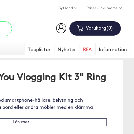
Byt land
Priser - Inkl. moms
Varukorg
0
Topplistor
Nyheter
REA
Information
You Vlogging Kit 3" Ring
ed smartphone-hållare, belysning och
på bord eller andra möbler med en klämma.
Läs mer