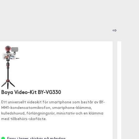
⇨
Boya Video-Kit BY-VG330
Joby H
Ett universellt videokit för smartphone som består av BY-
Minista
MM1-kondensatormikrofon, smartphone-klämma,
Impulse
kulledshuvud, förlängningsrör, ministativ och en klämma
med tillbehörs-skofäste.