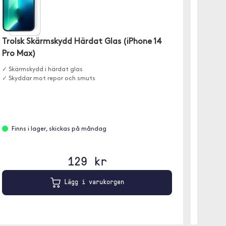
Trolsk Skärmskydd Härdat Glas (iPhone 14
EarFun
Pro Max)
✓ Trådl
✓ Upp ti
✓ Skärmskydd i härdat glas
✓ Vatte
✓ Skyddar mot repor och smuts
Slut 
Finns i lager, skickas på måndag
129 kr
Lägg i varukorgen