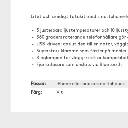
Litet och smidigt fotokit med smartphone-hål
3 justerbara ljustemperaturer och 10 ljusst
360 graders roterande telefonhållare gör a
USB-driven: anslut den till en dator, vägg
Superstark klämma som fäster på möbler 
Ringlampan för vlogg-kitet är kompatibe
Fjärrutlösare som ansluts via Bluetooth
Passar:
iPhone eller andra smartphones
Färg:
Vit