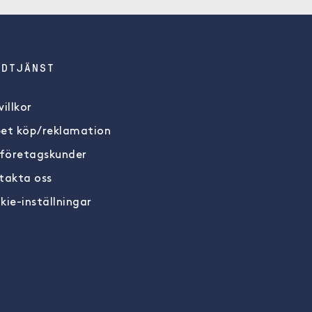
NDTJÄNST
illkor
et köp/reklamation
 företagskunder
takta oss
kie-inställningar