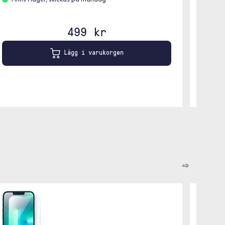
Finns i lager, skickas på måndag
Finn
499 kr
Lägg i varukorgen
⇨