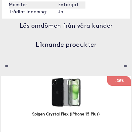
Mönster:
Enfärgat
Trådlös laddning:
Ja
Läs omdömen från våra kunder
Liknande produkter
⇦
⇨
-36%
Spigen Crystal Flex (iPhone 15 Plus)