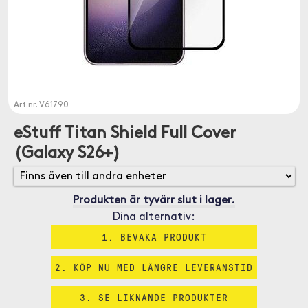
Art.nr.
V61790
eStuff Titan Shield Full Cover
(Galaxy S26+)
Produkten är tyvärr slut i lager.
Dina alternativ:
1. BEVAKA PRODUKT
2. KÖP NU MED LÄNGRE LEVERANSTID
3. SE LIKNANDE PRODUKTER