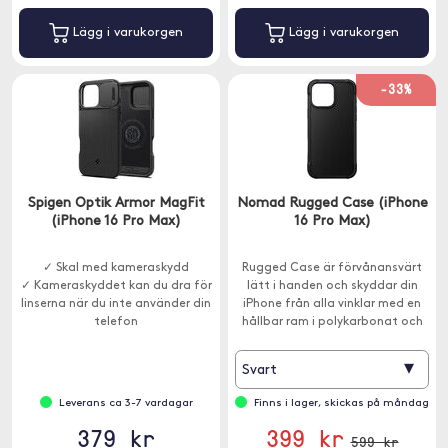
Lägg i varukorgen
Lägg i varukorgen
-33%
Spigen Optik Armor MagFit
Nomad Rugged Case (iPhone
(iPhone 16 Pro Max)
16 Pro Max)
✓ Skal med kameraskydd
Rugged Case är förvånansvärt
✓ Kameraskyddet kan du dra för
lätt i handen och skyddar din
linserna när du inte använder din
iPhone från alla vinklar med en
telefon
hållbar ram i polykarbonat och
förstärkta hörn.
▾
Svart
Leverans ca 3-7 vardagar
Finns i lager, skickas på måndag
379 kr
399 kr
599 kr