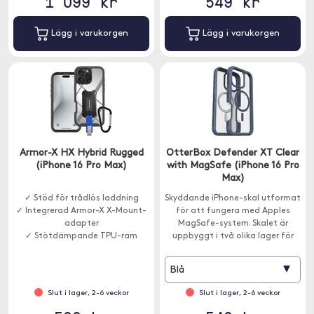
1 099 kr
549 kr
Lägg i varukorgen
Lägg i varukorgen
Armor-X HX Hybrid Rugged
OtterBox Defender XT Clear
(iPhone 16 Pro Max)
with MagSafe (iPhone 16 Pro
Max)
✓ Stöd för trådlös laddning
Skyddande iPhone-skal utformat
✓ Integrerad Armor-X X-Mount-
för att fungera med Apples
adapter
MagSafe-system. Skalet är
✓ Stötdämpande TPU-ram
uppbyggt i två olika lager för
att skydda ännu mer.
▾
Blå
Slut i lager, 2-6 veckor
Slut i lager, 2-6 veckor