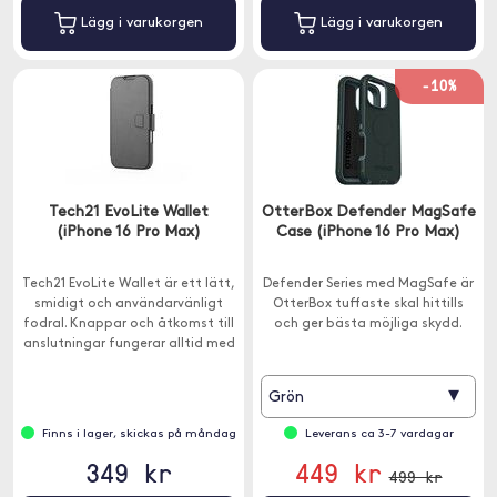
Lägg i varukorgen
Lägg i varukorgen
-10%
Tech21 EvoLite Wallet
OtterBox Defender MagSafe
(iPhone 16 Pro Max)
Case (iPhone 16 Pro Max)
Tech21 EvoLite Wallet är ett lätt,
Defender Series med MagSafe är
smidigt och användarvänligt
OtterBox tuffaste skal hittills
fodral. Knappar och åtkomst till
och ger bästa möjliga skydd.
anslutningar fungerar alltid med
lätthet.
▾
Grön
Finns i lager, skickas på måndag
Leverans ca 3-7 vardagar
349 kr
449 kr
499 kr