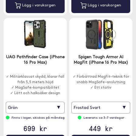
Lägg i varukorgen
Lägg i varukorgen
UAG Pathfinder Case (iPhone
Spigen Tough Armor AI
16 Pro Max)
MagFit (iPhone 16 Pro Max)
✓ Militärklassat skydd, klarar fall
✓ Förbättrad MagFit-teknik för
från 5,5 meters höjd
snabb MagSafe-anslutning
✓ MagSafe-kompatibilitet
✓ Ett stativ
✓ Lätt och halksäker design
▾
▾
Grön
Frostad Svart
Finns i lager, skickas på måndag
Leverans ca 3-7 vardagar
699 kr
449 kr