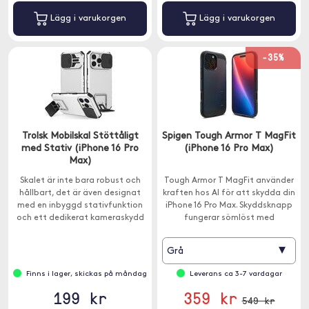
Lägg i varukorgen
Lägg i varukorgen
-35%
Trolsk Mobilskal Stöttåligt
Spigen Tough Armor T MagFit
med Stativ (iPhone 16 Pro
(iPhone 16 Pro Max)
Max)
Skalet är inte bara robust och
Tough Armor T MagFit använder
hållbart, det är även designat
kraften hos AI för att skydda din
med en inbyggd stativfunktion
iPhone 16 Pro Max. Skyddsknapp
och ett dedikerat kameraskydd
fungerar sömlöst med
för att möta dina behov.
kamerakontroll.
▾
Grå
Finns i lager, skickas på måndag
Leverans ca 3-7 vardagar
199 kr
359 kr
549 kr