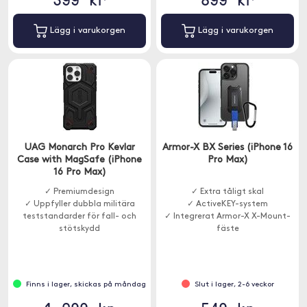
Lägg i varukorgen
Lägg i varukorgen
UAG Monarch Pro Kevlar
Armor-X BX Series (iPhone 16
Case with MagSafe (iPhone
Pro Max)
16 Pro Max)
✓ Premiumdesign
✓ Extra tåligt skal
✓ Uppfyller dubbla militära
✓ ActiveKEY-system
teststandarder för fall- och
✓ Integrerat Armor-X X-Mount-
stötskydd
fäste
Finns i lager, skickas på måndag
Slut i lager, 2-6 veckor