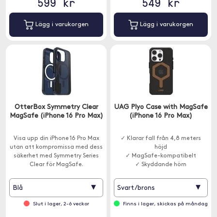
599 kr
549 kr
Lägg i varukorgen
Lägg i varukorgen
OtterBox Symmetry Clear
UAG Plyo Case with MagSafe
MagSafe (iPhone 16 Pro Max)
(iPhone 16 Pro Max)
Visa upp din iPhone 16 Pro Max
✓ Klarar fall från 4,8 meters
utan att kompromissa med dess
höjd
säkerhet med Symmetry Series
✓ MagSafe-kompatibelt
Clear för MagSafe.
✓ Skyddande hörn
▾
▾
Blå
Svart/brons
Slut i lager, 2-6 veckor
Finns i lager, skickas på måndag