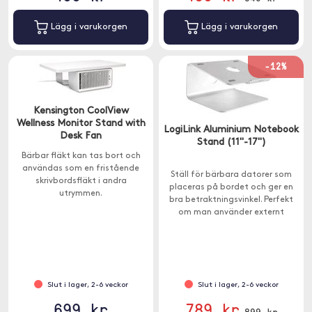
Lägg i varukorgen
Lägg i varukorgen
-12%
Kensington CoolView
Wellness Monitor Stand with
LogiLink Aluminium Notebook
Desk Fan
Stand (11"-17")
Bärbar fläkt kan tas bort och
användas som en fristående
Ställ för bärbara datorer som
skrivbordsfläkt i andra
placeras på bordet och ger en
utrymmen.
bra betraktningsvinkel. Perfekt
om man använder externt
tangentbord och mus och vill ha
bildskärmen på en bekväm höjd.
Slut i lager, 2-6 veckor
Slut i lager, 2-6 veckor
699 kr
789 kr
899 kr