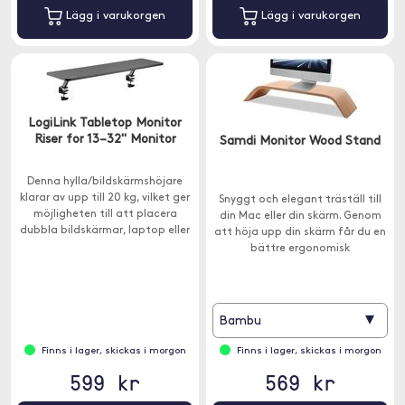
Lägg i varukorgen
Lägg i varukorgen
LogiLink Tabletop Monitor
Riser for 13–32" Monitor
Samdi Monitor Wood Stand
Denna hylla/bildskärmshöjare
klarar av upp till 20 kg, vilket ger
Snyggt och elegant träställ till
möjligheten till att placera
din Mac eller din skärm. Genom
dubbla bildskärmar, laptop eller
att höja upp din skärm får du en
mindre kontorsmaterial eller
bättre ergonomisk
inredningsdetaljer.
arbetsställning och det är
lättare att organisera på
skrivbordet.
▾
Bambu
Finns i lager, skickas i morgon
Finns i lager, skickas i morgon
599 kr
569 kr