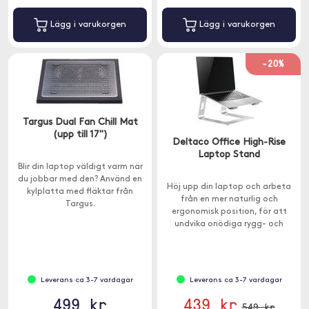
Lägg i varukorgen
Lägg i varukorgen
-20%
Targus Dual Fan Chill Mat
(upp till 17")
Deltaco Office High-Rise
Laptop Stand
Blir din laptop väldigt varm när
du jobbar med den? Använd en
Höj upp din laptop och arbeta
kylplatta med fläktar från
från en mer naturlig och
Targus.
ergonomisk position, för att
undvika onödiga rygg- och
nacksmärtor.
Leverans ca 3-7 vardagar
Leverans ca 3-7 vardagar
499 kr
439 kr
549 kr