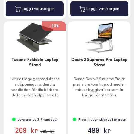
Lägg i varukorgen
Lägg i varukorgen
-10%
Tucano Foldable Laptop
Desire2 Supreme Pro Laptop
Stand
Stand
I vinklat läge ger produktens
Denna Desire2 Supreme Pro är
sidöppningar ordentlig
precisionskonstruerad med en
ventilation för din bärbara
robust byggkvalitet som är
dator, vilket hjälper till att
byggd för att hålla.
undvika överhettning.
Leverans ca 3-7 vardagar
Finns i lager, skickas i morgon
269 kr
499 kr
299 kr