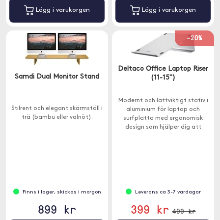
Lägg i varukorgen
Lägg i varukorgen
-20%
Deltaco Office Laptop Riser
Samdi Dual Monitor Stand
(11-15")
Modernt och lättviktigt stativ i
Stilrent och elegant skärmställ i
aluminium för laptop och
trä (bambu eller valnöt).
surfplatta med ergonomisk
design som hjälper dig att
undvik onödiga rygg- och
nacksmärtor.
Finns i lager, skickas i morgon
Leverans ca 3-7 vardagar
899 kr
399 kr
499 kr