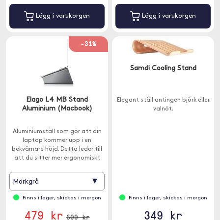
Lägg i varukorgen
Lägg i varukorgen
-31%
Samdi Cooling Stand
Elago L4 MB Stand
Elegant ställ antingen björk eller
Aluminium (Macbook)
valnöt.
Aluminiumställ som gör att din
laptop kommer upp i en
bekvämare höjd. Detta leder till
att du sitter mer ergonomiskt
korrekt för att förhindra
nackproblem.
▾
Mörkgrå
Finns i lager, skickas i morgon
Finns i lager, skickas i morgon
479 kr
349 kr
699 kr