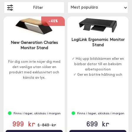
Filter
-46%
LogiLink Ergonomic Monitor
New Generation Charles
Stand
Monitor Stand
✓ Höj upp bildskärmen eller en
För dig som inte nöjer dig med
bärbar dator till en bekväm
det vanliga utan söker en
arbetsposition
produkt med exklusivitet och
✓ Ger en bättre hållning och
känsla av lyx.
avlastar nacken
✓ USB-A 3.0-portar och en USB-
C-port
Finns i lager, skickas i morgon
Finns i lager, skickas i morgon
999 kr
699 kr
1 849 kr