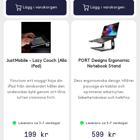
Lägg i varukorgen
Lägg i varukorgen
JustMobile - Lazy Couch (Alla
PORT Designs Ergonomic
iPad)
Notebook Stand
Förutom att snyggt höja din
Dess ergonomiska design tillåter
iPad från skrivbordet håller den
passage av kablar och
undersidan kyld genom att låta
optimerar arbetsytan.
luften strömma fritt.
Säkerhetskrokar och halkfria
kuddar förhindrar att datorn
faller av stativet.
Leverans ca 3-7 vardagar
Leverans ca 3-7 vardagar
199 kr
599 kr