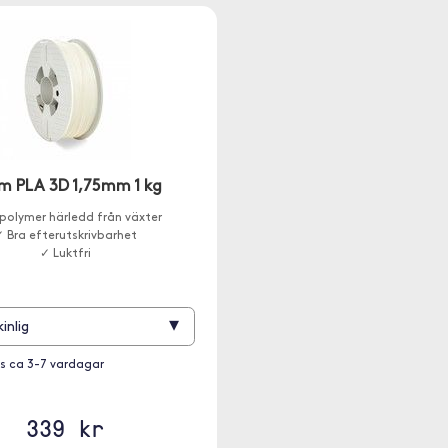
m PLA 3D 1,75mm 1 kg
polymer härledd från växter
 Bra efterutskrivbarhet
✓ Luktfri
▾
inlig
s ca 3-7 vardagar
339 kr