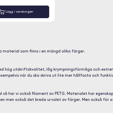
Lägg i varukorgen
ta material som finns i en mängd olika färger.
 hög utskriftskvalitet, låg krympningsförmåga och extrem h
mpelvis när du ska skriva ut lite mer hållfasta och funktio
l så har vi också filament av PETG. Materialet har egenska
ten men också det breda urvalet av färger. Men också för a