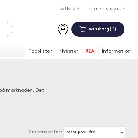
Byt land
Priser - Inkl. moms
Varukorg
0
Topplistor
Nyheter
REA
Information
a på marknaden. Det
Sortera efter: