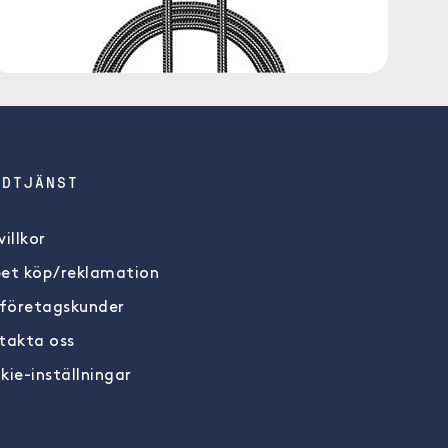
NDTJÄNST
illkor
et köp/reklamation
 företagskunder
takta oss
kie-inställningar