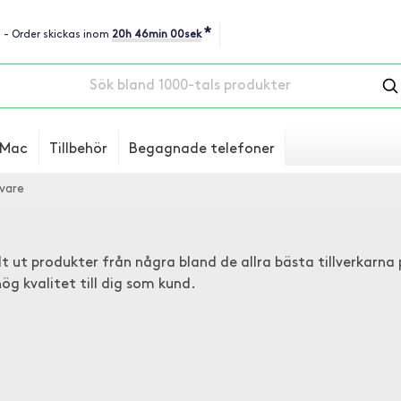
*
u - Order skickas inom
20h 45min 59sek
Mac
Tillbehör
Begagnade telefoner
ivare
lt ut produkter från några bland de allra bästa tillverkarn
ög kvalitet till dig som kund.