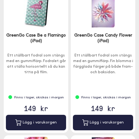
GreenGo Case Be a Flamingo
GreenGo Case Candy Flower
(iPad)
(iPad)
Ett ställbart fodral som stängs
Ett ställbart fodral som stängs
med en gummiflärp. Fodralet går
med en gummiflärp. Fin blomma i
att ställa horisontellt så du kan
färgglada färger på både fram-
titta på film.
och baksidan.
Finns i lager, skickas i morgon
Finns i lager, skickas i morgon
149 kr
149 kr
Lägg i varukorgen
Lägg i varukorgen