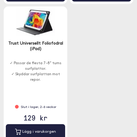
Trust Universellt Foliofodral
(iPad)
✓ Passar de flesta 7-8" tums
surfplattor.
✓ Skyddar surfplattan mot
repor.
✓ Stativ.
✓ Mjukt invändigt foder.
✓ Stängs med gummiband.
Slut i lager, 2-6 veckor
129 kr
Lägg i varukorgen