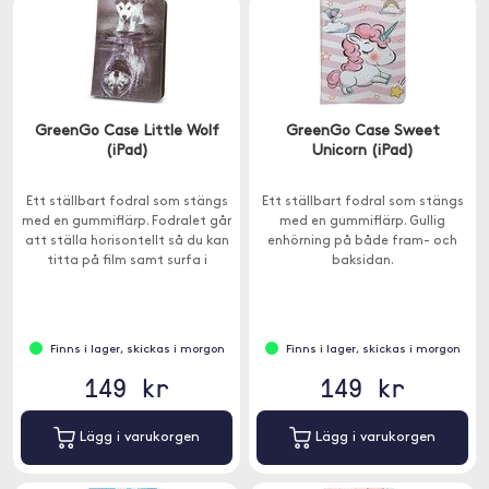
GreenGo Case Little Wolf
GreenGo Case Sweet
(iPad)
Unicorn (iPad)
Ett ställbart fodral som stängs
Ett ställbart fodral som stängs
med en gummiflärp. Fodralet går
med en gummiflärp. Gullig
att ställa horisontellt så du kan
enhörning på både fram- och
titta på film samt surfa i
baksidan.
bekvämt läge.
Finns i lager, skickas i morgon
Finns i lager, skickas i morgon
149 kr
149 kr
Lägg i varukorgen
Lägg i varukorgen