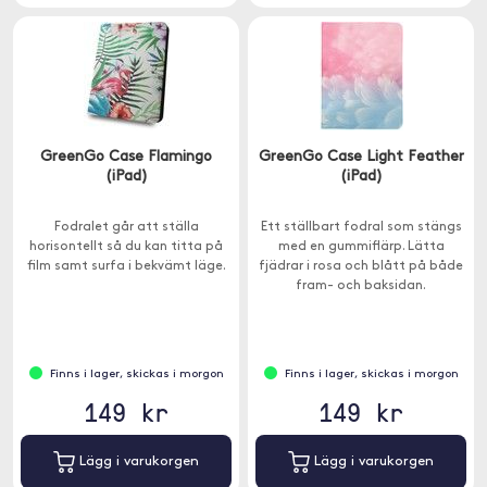
GreenGo Case Flamingo
GreenGo Case Light Feather
(iPad)
(iPad)
Fodralet går att ställa
Ett ställbart fodral som stängs
horisontellt så du kan titta på
med en gummiflärp. Lätta
film samt surfa i bekvämt läge.
fjädrar i rosa och blått på både
fram- och baksidan.
Finns i lager, skickas i morgon
Finns i lager, skickas i morgon
149 kr
149 kr
Lägg i varukorgen
Lägg i varukorgen