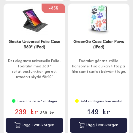
-35%
Gecko Universal Folio Case
GreenGo Case Color Paws
360° (iPad)
(iPad)
Det eleganta universella Folio-
Fodralet går att ställa
fodralet med 360 °
horisontellt så du kan titta på
rotationsfunktion ger ett
film samt surfa i bekvämt läge.
utmärkt skydd för 10"
surfplattor.
Leverans ca 3-7 vardagar
4-14 vardagars leveranstid
239 kr
149 kr
369 kr
Lägg i varukorgen
Lägg i varukorgen