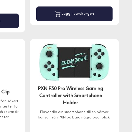
Lägg i varukorgen
n
PXN P30 Pro Wireless Gaming
Clip
Controller with Smartphone
efon säkert
Holder
 tester för
ch skärm är
Förvandla din smartphone till en bärbar
heter.
konsol från PXN på bara några ögonblick.