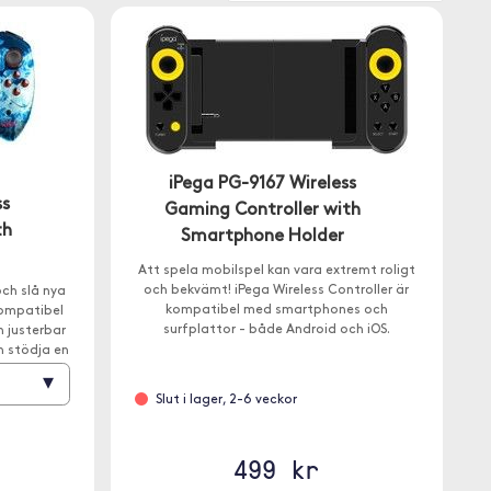
iPega PG-9167 Wireless
ss
Gaming Controller with
th
Smartphone Holder
Att spela mobilspel kan vara extremt roligt
och bekvämt! iPega Wireless Controller är
och slå nya
kompatibel med smartphones och
kompatibel
surfplattor - både Android och iOS.
 justerbar
n stödja en
▾
Slut i lager, 2-6 veckor
499 kr