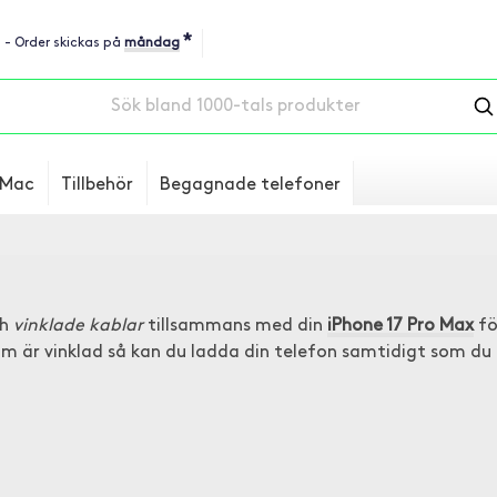
*
u - Order skickas på
måndag
Mac
Tillbehör
Begagnade telefoner
ch
vinklade kablar
tillsammans med din
iPhone 17 Pro Max
fö
som är vinklad så kan du ladda din telefon samtidigt som d