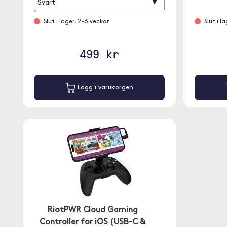
▾
Svart
Slut i lager, 2-6 veckor
Slut i l
499 kr
Lägg i varukorgen
RiotPWR Cloud Gaming
Controller for iOS (USB-C &