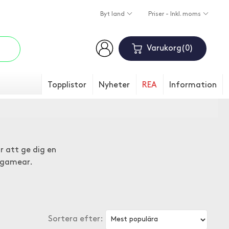
Byt land
Priser - Inkl. moms
Varukorg
0
Topplistor
Nyheter
REA
Information
r att ge dig en
u gamear.
Sortera efter: