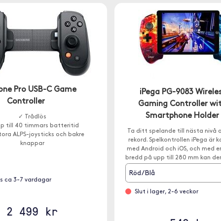
one Pro USB-C Game
iPega PG-9083 Wirele
Controller
Gaming Controller wi
Smartphone Holder
✓ Trådlös
p till 40 timmars batteritid
Ta ditt spelande till nästa nivå 
stora ALPS-joysticks och bakre
rekord. Spelkontrollen iPega är 
knappar
med Android och iOS, och med en
bredd på upp till 280 mm kan de
mängd olika enheter.
Röd/Blå
s ca 3-7 vardagar
Slut i lager, 2-6 veckor
2 499 kr