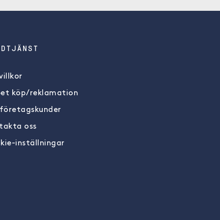
NDTJÄNST
illkor
et köp/reklamation
 företagskunder
takta oss
kie-inställningar