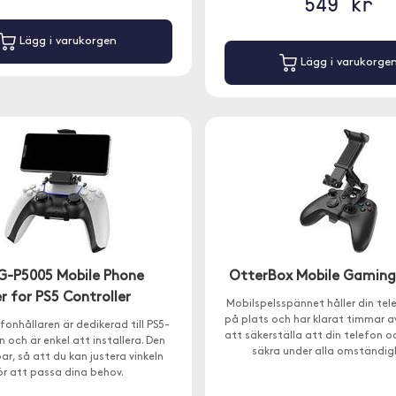
549 kr
Lägg i varukorgen
Lägg i varukorge
G-P5005 Mobile Phone
OtterBox Mobile Gaming 
r for PS5 Controller
Mobilspelsspännet håller din tel
på plats och har klarat timmar av
fonhållaren är dedikerad till PS5-
att säkerställa att din telefon o
n och är enkel att installera. Den
säkra under alla omständig
bar, så att du kan justera vinkeln
ör att passa dina behov.