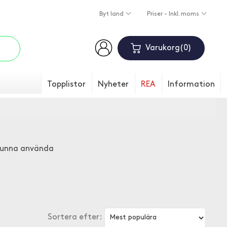
Byt land
Priser - Inkl. moms
Varukorg
0
Topplistor
Nyheter
REA
Information
kunna använda
Sortera efter: