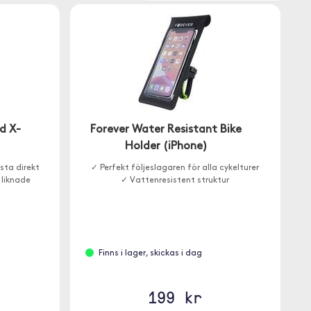
d X-
Forever Water Resistant Bike
Holder (iPhone)
sta direkt
✓ Perfekt följeslagaren för alla cykelturer
 liknade
✓ Vattenresistent struktur
Finns i lager, skickas i dag
199 kr