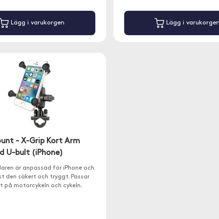
Lägg i varukorgen
Lägg i varukorge
nt - X-Grip Kort Arm
 U-bult (iPhone)
laren är anpassad för iPhone och
st den säkert och tryggt. Passar
t på motorcykeln och cykeln.