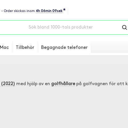
*
u - Order skickas inom
4h 06min 08sek
Mac
Tillbehör
Begagnade telefoner
 (2022)
med hjälp av en
golfhållare
på golfvagnen för att 