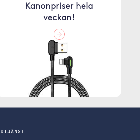
Kanonpriser hela
veckan!
NDTJÄNST