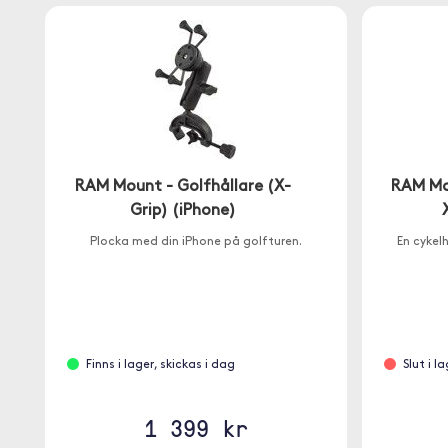
RAM Mount - Golfhållare (X-
RAM Mo
Grip) (iPhone)
Plocka med din iPhone på golfturen.
En cykel
Finns i lager, skickas i dag
Slut i l
1 399 kr