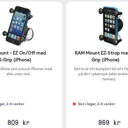
unt - EZ On/Off med
RAM Mount EZ-Strap me
X-Grip (iPhone)
Grip (iPhone)
hållare som passar iPhones med
Detta är ett komplett kit att fä
eller utan skal.
på ditt cykelstyre (eller andra
former).
ager, 2-6 veckor
Slut i lager, 2-6 veckor
809 kr
869 kr