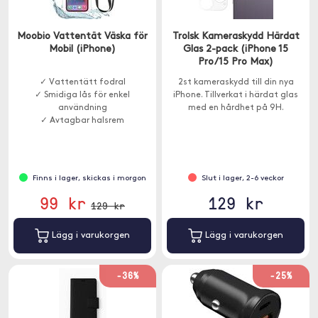
Moobio Vattentät Väska för
Trolsk Kameraskydd Härdat
Mobil (iPhone)
Glas 2-pack (iPhone 15
Pro/15 Pro Max)
✓ Vattentätt fodral
2st kameraskydd till din nya
✓ Smidiga lås för enkel
iPhone. Tillverkat i härdat glas
användning
med en hårdhet på 9H.
✓ Avtagbar halsrem
Finns i lager, skickas i morgon
Slut i lager, 2-6 veckor
99 kr
129 kr
129 kr
Lägg i varukorgen
Lägg i varukorgen
-36%
-25%