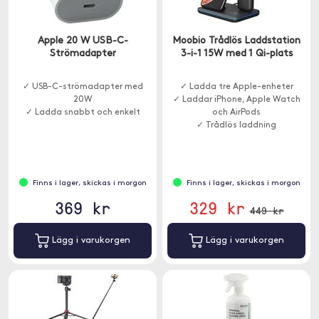
Apple 20 W USB-C-
Moobio Trådlös Laddstation
Strömadapter
3-i-1 15W med 1 Qi-plats
✓ USB-C-strömadapter med
✓ Ladda tre Apple-enheter
20W
✓ Laddar iPhone, Apple Watch
✓ Ladda snabbt och enkelt
och AirPods
✓ Trådlös laddning
Finns i lager, skickas i morgon
Finns i lager, skickas i morgon
369 kr
329 kr
449 kr
Lägg i varukorgen
Lägg i varukorgen