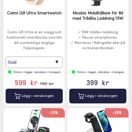
Colmi I28 Ultra Smartwatch
Moobio Mobilhållare för Bil
med Trådlös Laddning 15W
Colmi i28 Ultra är en snygg och
✓ 15W trådlös laddning
funktionell smartklocka som blir
✓ Passar smartphones
din oumbärliga dagliga
✓ Monteras i fläktgaller eller på
följeslagare.
instrumentbrädan
▾
Guld
Finns i lager, skickas i morgon
Finns i lager, skickas i morgon
599 kr
399 kr
799 kr
Lägg i varukorgen
Lägg i varukorgen
-10%
-25%