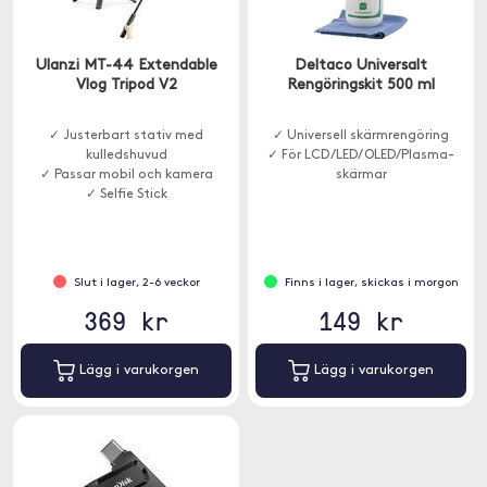
Ulanzi MT-44 Extendable
Deltaco Universalt
Vlog Tripod V2
Rengöringskit 500 ml
✓ Justerbart stativ med
✓ Universell skärmrengöring
kulledshuvud
✓ För LCD /LED/ OLED/Plasma-
✓ Passar mobil och kamera
skärmar
✓ Selfie Stick
Slut i lager, 2-6 veckor
Finns i lager, skickas i morgon
369 kr
149 kr
Lägg i varukorgen
Lägg i varukorgen