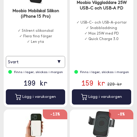
Moobio Väggladdare 25W
USB-C och USB-A PD
Moobio Mobilskal Silikon
(iPhone 15 Pro)
✓ USB-C- och USB-A-portar
✓ Snabbladdning
✓ Stilrent silikonskal
✓ Max 25W med PD
✓ Flera fina färger
✓ Quick Charge 3.0
✓ Len yta
▾
Svart
Finns i lager, skickas i morgon
Finns i lager, skickas i morgon
199 kr
159 kr
229 kr
Lägg i varukorgen
Lägg i varukorgen
-13%
-8%