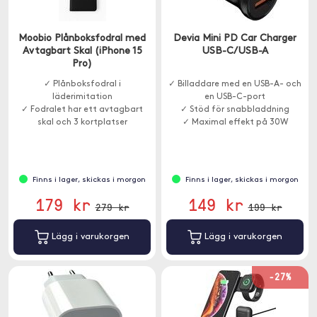
Moobio Plånboksfodral med
Devia Mini PD Car Charger
Avtagbart Skal (iPhone 15
USB-C/USB-A
Pro)
✓ Plånboksfodral i
✓ Billaddare med en USB-A- och
läderimitation
en USB-C-port
✓ Fodralet har ett avtagbart
✓ Stöd för snabbladdning
skal och 3 kortplatser
✓ Maximal effekt på 30W
Finns i lager, skickas i morgon
Finns i lager, skickas i morgon
179 kr
149 kr
279 kr
199 kr
Lägg i varukorgen
Lägg i varukorgen
-27%