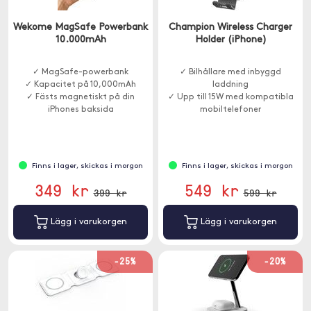
Wekome MagSafe Powerbank
Champion Wireless Charger
10.000mAh
Holder (iPhone)
✓ MagSafe-powerbank
✓ Bilhållare med inbyggd
✓ Kapacitet på 10,000mAh
laddning
✓ Fästs magnetiskt på din
✓ Upp till 15W med kompatibla
iPhones baksida
mobiltelefoner
Finns i lager, skickas i morgon
Finns i lager, skickas i morgon
349 kr
549 kr
399 kr
599 kr
Lägg i varukorgen
Lägg i varukorgen
-25%
-20%