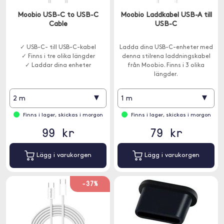
Moobio USB-C to USB-C
Moobio Laddkabel USB-A till
Cable
USB-C
✓ USB-C- till USB-C-kabel
Ladda dina USB-C-enheter med
✓ Finns i tre olika längder
denna stilrena laddningskabel
✓ Laddar dina enheter
från Moobio. Finns i 3 olika
längder.
▾
▾
2 m
1 m
Finns i lager, skickas i morgon
Finns i lager, skickas i morgon
99 kr
79 kr
Lägg i varukorgen
Lägg i varukorgen
-37%