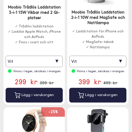
Moobio Trådlös Laddstation
Moobio Trådlös Laddstation
3-i-1 15W Vikbar med 2 Qi-
2-i-1 10W med MagSafe och
platser
Nattlampa
✓ Trådlös laddstation
✓ Laddstation för iPhone och
✓ Laddar Apple Watch, iPhone
AirPods
och AirPods
✓ MagSafe-teknik
✓ Finns i svart och vitt
✓ Nattlampa
▾
▾
Vit
Vit
Finns i lager, skickas i morgon
Finns i lager, skickas i morgon
299 kr
399 kr
399 kr
499 kr
Lägg i varukorgen
Lägg i varukorgen
-25%