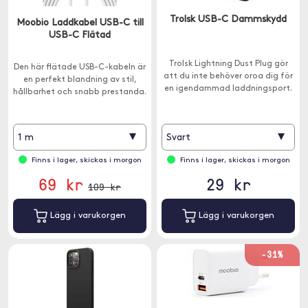
Trolsk USB-C Dammskydd
Moobio Laddkabel USB-C till
USB-C Flätad
Trolsk Lightning Dust Plug gör
Den här flätade USB-C-kabeln är
att du inte behöver oroa dig för
en perfekt blandning av stil,
en igendammad laddningsport.
hållbarhet och snabb prestanda.
▾
▾
1 m
Svart
Finns i lager, skickas i morgon
Finns i lager, skickas i morgon
69 kr
29 kr
109 kr
Lägg i varukorgen
Lägg i varukorgen
-31%