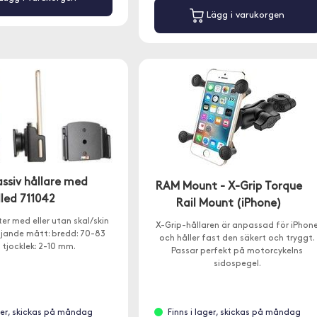
Lägg i varukorgen
assiv hållare med
RAM Mount - X-Grip Torque
lled 711042
Rail Mount (iPhone)
er med eller utan skal/skin
X-Grip-hållaren är anpassad för iPhon
ljande mått: bredd: 70-83
och håller fast den säkert och tryggt.
tjocklek: 2-10 mm.
Passar perfekt på motorcykelns
sidospegel.
ager, skickas på måndag
Finns i lager, skickas på måndag