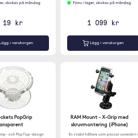
ager, skickas på måndag
Finns i lager, skickas på måndag
19 kr
1 099 kr
Lägg i varukorgen
Lägg i varukorgen
ckets PopGrip
RAM Mount - X-Grip med
ransparent
skruvmontering (iPhone)
rip- och PopTop-design
En stabil hållare som passar suveränt i