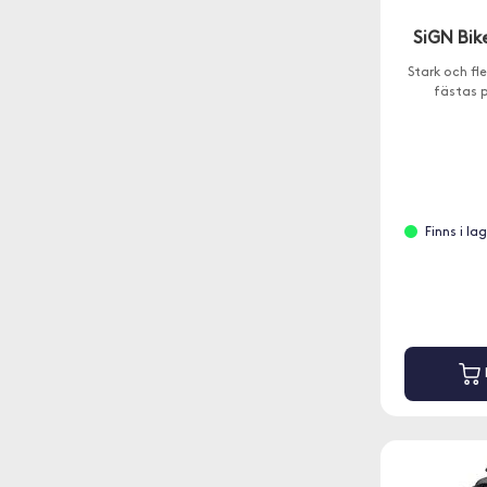
SiGN Bik
Stark och fl
fästas p
Finns i l