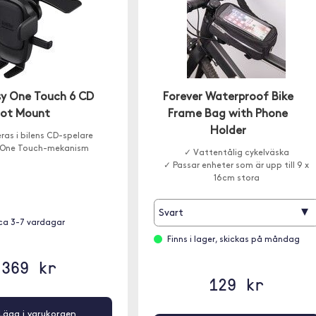
sy One Touch 6 CD
Forever Waterproof Bike
lot Mount
Frame Bag with Phone
Holder
as i bilens CD-spelare
 One Touch-mekanism
✓ Vattentålig cykelväska
✓ Passar enheter som är upp till 9 x
16cm stora
▾
Svart
ca 3-7 vardagar
Finns i lager, skickas på måndag
369 kr
129 kr
Lägg i varukorgen