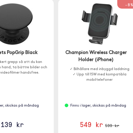
-8
ts PopGrip Black
Champion Wireless Charger
Holder (iPhone)
kert grepp så att du kan
 hand, ta bättre bilder och
✓ Bilhållare med inbyggd laddning
 videofilmer handsfree.
✓ Upp till 15W med kompatibla
mobiltelefoner
ager, skickas på måndag
Finns i lager, skickas på måndag
139 kr
549 kr
599 kr