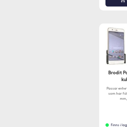
Brodit P
ku
Passar enhet
som har fö
mm, 
Finns i l