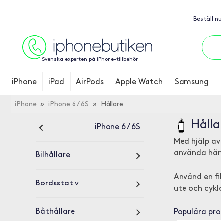
Beställ n
Svenska experten på iPhone-tillbehör
iPhone
iPad
AirPods
Apple Watch
Samsung
iPhone
»
iPhone 6 / 6S
» Hållare
Hålla
iPhone 6 / 6S
Med hjälp av
använda hän
Bilhållare
Använd en fil
Bordsstativ
ute och cykl
Båthållare
Populära pr