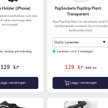
e Holder (iPhone)
PopSockets PopGrip Plant
Transparent
exibel mobilhållare som kan
å cykel, barnvagn eller
Nya PopGrip Plant är tillverkade med 1/
motorcykel.
växtbaserade material för ett mindre
koldioxidavtryck.
▾
Dusty Lavender
ager, skickas på måndag
Leverans ca 3-7 vardagar
129 kr
129 kr
199 kr
Lägg i varukorgen
Lägg i varukorgen