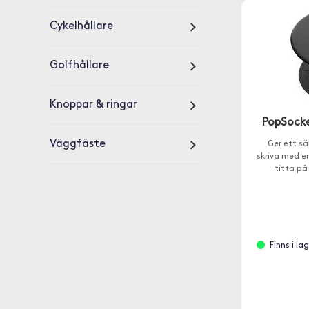
Cykelhållare
Golfhållare
Knoppar & ringar
PopSocke
Väggfäste
Ger ett sä
skriva med en
titta på
Finns i l