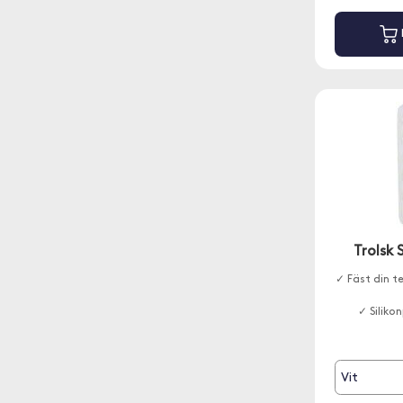
Trolsk
✓ Fäst din t
✓ Silik
Vit