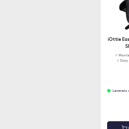
iOttie Ea
S
✓ Monter
✓ Easy
Leverans 