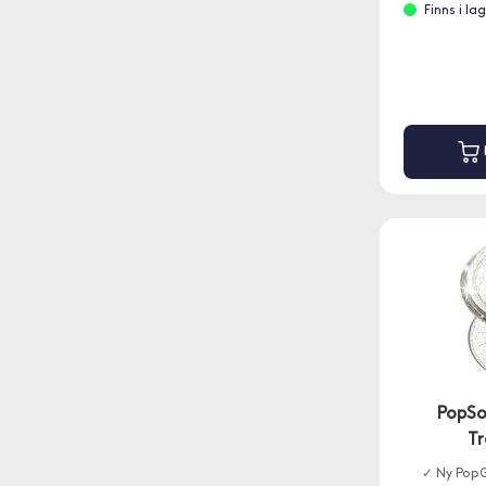
Finns i l
PopSo
T
✓ Ny PopG