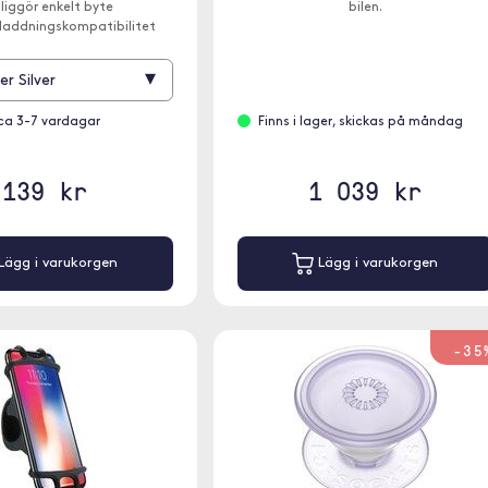
liggör enkelt byte
bilen.
 laddningskompatibilitet
▾
er Silver
ca 3-7 vardagar
Finns i lager, skickas på måndag
139 kr
1 039 kr
Lägg i varukorgen
Lägg i varukorgen
-35