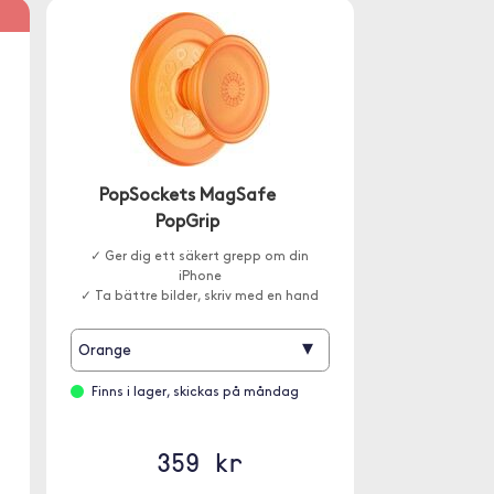
%
PopSockets MagSafe
PopGrip
✓ Ger dig ett säkert grepp om din
iPhone
✓ Ta bättre bilder, skriv med en hand
▾
Orange
Finns i lager, skickas på måndag
359 kr