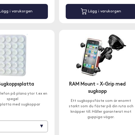
Lägg i varukorgen
Lägg i varukorgen
 Sugkoppsplatta
RAM Mount - X-Grip med
sugkopp
elefon på plana ytor t.ex en
spegel
Ett sugkoppsfäste som är enormt
onplatta med sugkoppar
starkt som du fäster på din ruta och
knäpper till. Håller garanterat mot
guppiga vägar.
▾