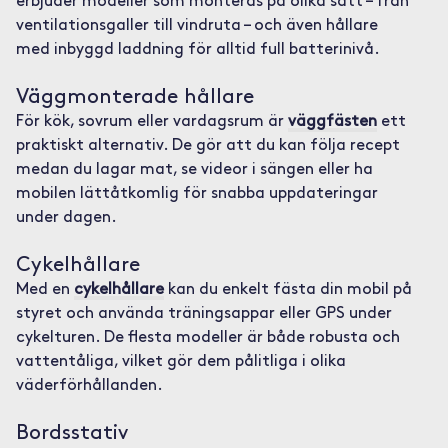
erbjuder modeller som monteras på olika sätt – från
ventilationsgaller till vindruta – och även hållare
med inbyggd laddning för alltid full batterinivå.
Väggmonterade hållare
För kök, sovrum eller vardagsrum är
väggfästen
ett
praktiskt alternativ. De gör att du kan följa recept
medan du lagar mat, se videor i sängen eller ha
mobilen lättåtkomlig för snabba uppdateringar
under dagen.
Cykelhållare
Med en
cykelhållare
kan du enkelt fästa din mobil på
styret och använda träningsappar eller GPS under
cykelturen. De flesta modeller är både robusta och
vattentåliga, vilket gör dem pålitliga i olika
väderförhållanden.
Bordsstativ