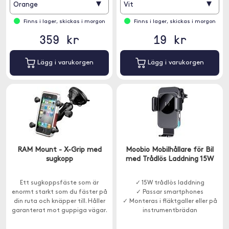
▾
▾
Orange
Vit
Finns i lager, skickas i morgon
Finns i lager, skickas i morgon
359 kr
19 kr
Lägg i varukorgen
Lägg i varukorgen
RAM Mount - X-Grip med
Moobio Mobilhållare för Bil
sugkopp
med Trådlös Laddning 15W
Ett sugkoppsfäste som är
✓ 15W trådlös laddning
enormt starkt som du fäster på
✓ Passar smartphones
din ruta och knäpper till. Håller
✓ Monteras i fläktgaller eller på
garanterat mot guppiga vägar.
instrumentbrädan