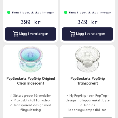
Finns i lager, skickas i morgon
Finns i lager, skickas i morgon
399 kr
349 kr
Lägg i varukorgen
Lägg i varukorgen
PopSockets PopGrip Original
PopSockets PopGrip
Clear Iridescent
Transparent
✓ Säkert grepp för mobilen
✓ Ny PopGrip- och PopTop-
✓ Praktiskt ställ för videor
design möjliggör enkelt byte
✓ Transparent design med
✓ Trådlös
färgskiftning
laddningskompatibilitet