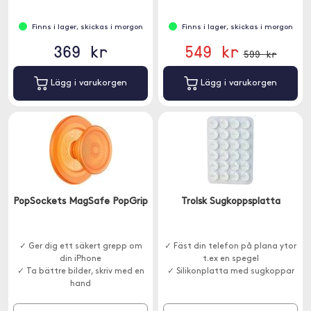
Finns i lager, skickas i morgon
Finns i lager, skickas i morgon
369 kr
549 kr
599 kr
Lägg i varukorgen
Lägg i varukorgen
PopSockets MagSafe PopGrip
Trolsk Sugkoppsplatta
✓ Ger dig ett säkert grepp om
✓ Fäst din telefon på plana ytor
din iPhone
t.ex en spegel
✓ Ta bättre bilder, skriv med en
✓ Silikonplatta med sugkoppar
hand