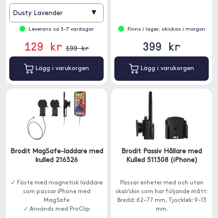
▾
Dusty Lavender
Leverans ca 3-7 vardagar
Finns i lager, skickas i morgon
129 kr
399 kr
199 kr
Lägg i varukorgen
Lägg i varukorgen
Brodit MagSafe-laddare med
Brodit Passiv Hållare med
kulled 216326
Kulled 511308 (iPhone)
✓ Fäste med magnetisk laddare
Passar enheter med och utan
som passar iPhone med
skal/skin som har följande mått:
MagSafe
Bredd: 62-77 mm, Tjocklek: 9-13
✓ Används med ProClip
mm.