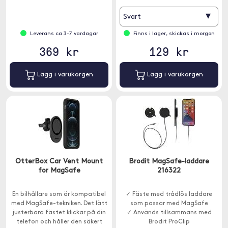
▾
Svart
Leverans ca 3-7 vardagar
Finns i lager, skickas i morgon
369 kr
129 kr
Lägg i varukorgen
Lägg i varukorgen
OtterBox Car Vent Mount
Brodit MagSafe-laddare
for MagSafe
216322
En bilhållare som är kompatibel
✓ Fäste med trådlös laddare
med MagSafe-tekniken. Det lätt
som passar med MagSafe
justerbara fästet klickar på din
✓ Används tillsammans med
telefon och håller den säkert
Brodit ProClip