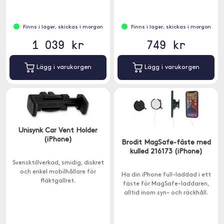
Finns i lager, skickas i morgon
Finns i lager, skickas i morgon
1 039 kr
749 kr
Lägg i varukorgen
Lägg i varukorgen
Unisynk Car Vent Holder
(iPhone)
Brodit MagSafe-fäste med
kulled 216173 (iPhone)
Svensktillverkad, smidig, diskret
och enkel mobilhållare för
Ha din iPhone full-laddad i ett
fläktgallret.
fäste för MagSafe-laddaren,
alltid inom syn- och räckhåll.