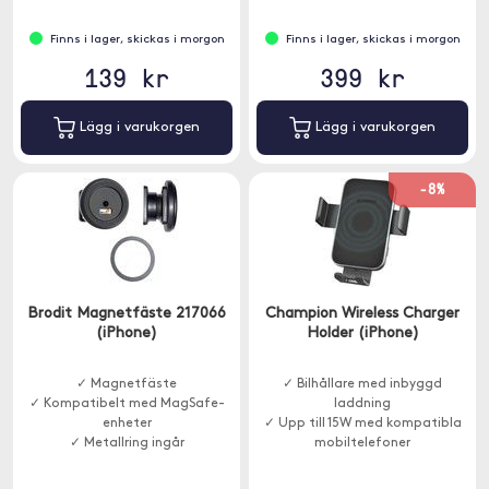
Finns i lager, skickas i morgon
Finns i lager, skickas i morgon
139 kr
399 kr
Lägg i varukorgen
Lägg i varukorgen
-8%
Brodit Magnetfäste 217066
Champion Wireless Charger
(iPhone)
Holder (iPhone)
✓ Magnetfäste
✓ Bilhållare med inbyggd
✓ Kompatibelt med MagSafe-
laddning
enheter
✓ Upp till 15W med kompatibla
✓ Metallring ingår
mobiltelefoner