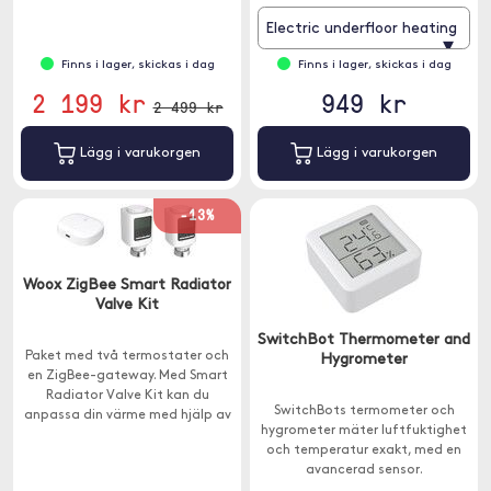
Electric underfloor heating
▾
Finns i lager, skickas i dag
Finns i lager, skickas i dag
2 199 kr
949 kr
2 499 kr
Lägg i varukorgen
Lägg i varukorgen
-13%
Woox ZigBee Smart Radiator
Valve Kit
SwitchBot Thermometer and
Paket med två termostater och
Hygrometer
en ZigBee-gateway. Med Smart
Radiator Valve Kit kan du
SwitchBots termometer och
anpassa din värme med hjälp av
hygrometer mäter luftfuktighet
app, röst eller olika parametrar
och temperatur exakt, med en
från sensorer.
avancerad sensor.