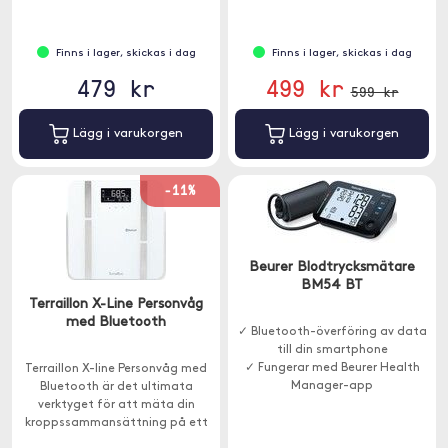
Finns i lager, skickas i dag
Finns i lager, skickas i dag
479 kr
499 kr
599 kr
Lägg i varukorgen
Lägg i varukorgen
-11%
Beurer Blodtrycksmätare
BM54 BT
Terraillon X-Line Personvåg
med Bluetooth
✓ Bluetooth-överföring av data
till din smartphone
✓ Fungerar med Beurer Health
Terraillon X-line Personvåg med
Manager-app
Bluetooth är det ultimata
✓ Kliniskt testad
verktyget för att mäta din
kroppssammansättning på ett
exakt och enkelt sätt.