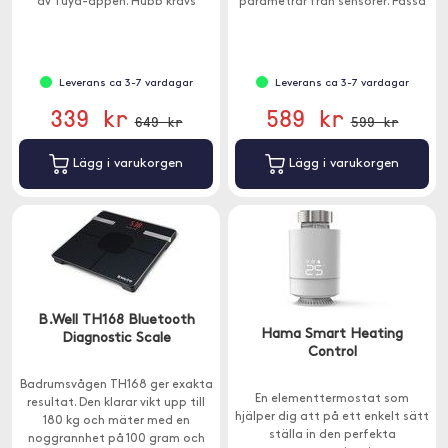
av Tuya-appen. Hubb krävs
parametrar från sensorer. Passa
(ingår ej).
alla vanliga vatten och olje-
radiatorer i Europa. ZigBee-
gateway krävs.
Leverans ca 3-7 vardagar
Leverans ca 3-7 vardagar
339 kr
589 kr
649 kr
599 kr
Lägg i varukorgen
Lägg i varukorgen
B.Well TH168 Bluetooth
Hama Smart Heating
Diagnostic Scale
Control
Badrumsvågen TH168 ger exakta
En elementtermostat som
resultat. Den klarar vikt upp till
hjälper dig att på ett enkelt sätt
180 kg och mäter med en
ställa in den perfekta
noggrannhet på 100 gram och