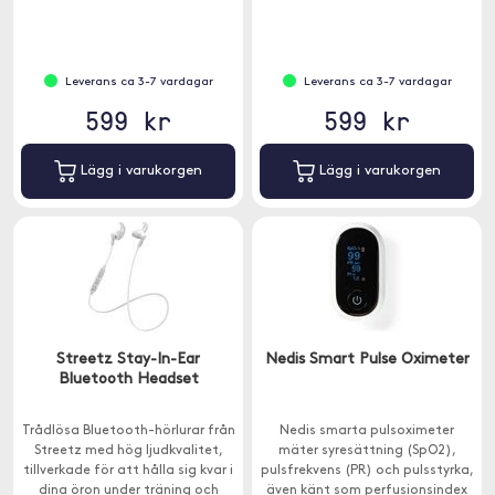
anslutning
✓ Upp till 500 timmars
batteritid
Leverans ca 3-7 vardagar
Leverans ca 3-7 vardagar
599 kr
599 kr
Lägg i varukorgen
Lägg i varukorgen
Streetz Stay-In-Ear
Nedis Smart Pulse Oximeter
Bluetooth Headset
Trådlösa Bluetooth-hörlurar från
Nedis smarta pulsoximeter
Streetz med hög ljudkvalitet,
mäter syresättning (SpO2),
tillverkade för att hålla sig kvar i
pulsfrekvens (PR) och pulsstyrka,
dina öron under träning och
även känt som perfusionsindex