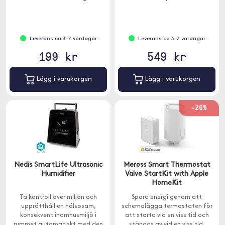
andra intensiva aktiviteter.
(PI).
Leverans ca 3-7 vardagar
Leverans ca 3-7 vardagar
199 kr
549 kr
Lägg i varukorgen
Lägg i varukorgen
-26%
Nedis SmartLife Ultrasonic
Meross Smart Thermostat
Humidifier
Valve StartKit with Apple
HomeKit
Ta kontroll över miljön och
Spara energi genom att
upprätthåll en hälsosam,
schemalägga termostaten för
konsekvent inomhusmiljö i
att starta vid en viss tid och
rummet automatiskt med den
stängas av vid en viss tid.