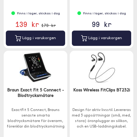
Finns i lager, skickas i dag
Finns i lager, skickas i dag
139 kr
99 kr
179 kr
Lägg i varukorgen
Lägg i varukorgen
Braun Exact Fit 5 Connect -
Koss Wireless FitClips BT232i
Blodtrycksmätare
ExactFit 5 Connect, Brauns
Design för aktiv livsstil. Levereras
senaste smarta
med 3 uppsättningar (små, med,
blodtrycksmätare för överarm,
stora) öronpluggar av silikon,
förenklar din blodtrycksmätning
och en USB-laddningskabel.
i hemmet.