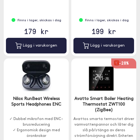
Finns i lager, skickas i dag
Finns i lager, skickas i dag
179 kr
199 kr
Lägg i varukorgen
Lägg i varukorgen
-28%
Nilox RunBeat Wireless
Avatto Smart Boiler Heating
Sports Headphones ENC
Thermostat ZWT100
(ZigBee)
✓ Dubbel mikrofon med ENC-
Avattos smarta termostat driver
brusreducering
varmvattenpannor och låter dig
✓ Ergonomisk design med
slå på/stänga av deras
öronkrokar
strömförsörjning direkt. Enheten