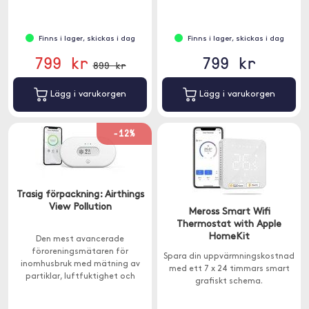
Finns i lager, skickas i dag
Finns i lager, skickas i dag
799 kr
799 kr
899 kr
Lägg i varukorgen
Lägg i varukorgen
-12%
Trasig förpackning: Airthings
View Pollution
Meross Smart Wifi
Thermostat with Apple
HomeKit
Den mest avancerade
föroreningsmätaren för
Spara din uppvärmningskostnad
inomhusbruk med mätning av
med ett 7 x 24 timmars smart
partiklar, luftfuktighet och
grafiskt schema.
temperatur.