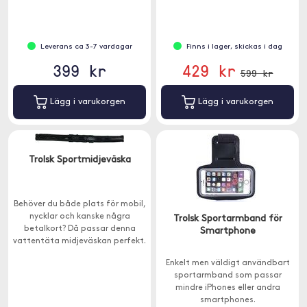
✓ Upp till 12 timmars batteritid
har en inbyggd ZigBee-modul
och fungerar med Tuya och
Smart Life.
Leverans ca 3-7 vardagar
Finns i lager, skickas i dag
399 kr
429 kr
599 kr
Lägg i varukorgen
Lägg i varukorgen
Trolsk Sportmidjeväska
Behöver du både plats för mobil,
nycklar och kanske några
Trolsk Sportarmband för
betalkort? Då passar denna
Smartphone
vattentäta midjeväskan perfekt.
Enkelt men väldigt användbart
sportarmband som passar
mindre iPhones eller andra
smartphones.