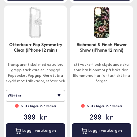
Otterbox + Pop Symmetry
Richmond & Finch Flower
Clear (iPhone 12 mini)
Show (iPhone 12 mini)
Transparent skal med extra bra
Ett vackert och skyddande skal
grepp tack vare en inbyggd
som har blommor på baksidan.
Popsocket Popgrip. Ger ett bra
Blommorna har fantastiskt fina
skydd mot fallskador, stötar och
färger.
fumliga rörelser.
▾
Glitter
Slut i lager, 2-6 veckor
Slut i lager, 2-6 veckor
399 kr
299 kr
Lägg i varukorgen
Lägg i varukorgen