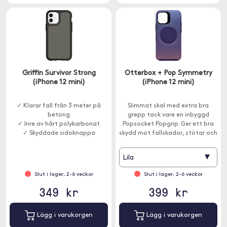
Griffin Survivor Strong
Otterbox + Pop Symmetry
(iPhone 12 mini)
(iPhone 12 mini)
✓ Klarar fall från 3 meter på
Slimmat skal med extra bra
betong
grepp tack vare en inbyggd
✓ Inre av hårt polykarbonat
Popsocket Popgrip. Ger ett bra
✓ Skyddade sidoknappa
skydd mot fallskador, stötar och
fumliga rörelser.
▾
Lila
Slut i lager, 2-6 veckor
Slut i lager, 2-6 veckor
349 kr
399 kr
Lägg i varukorgen
Lägg i varukorgen