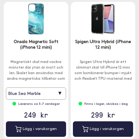
Onsala Magnetic Soft
Spigen Ultra Hybrid (iPhone
(iPhone 12 mini)
12 mini)
Magnetiskt skal med vackra
Spigen Ultra Hybrid är ett
mönster där ytan är matt och
slimmat skal till iPhone 12 mini
len. Skalet kan användas med
som kombinerar bumper i mjukt
andra magnetiska tillbehör som
och flexibelt TPU-material med
exempelvis plånböcker och
en baksida i genomskinlig
bilhållare.
hårdplast.
▾
Blue Sea Marble
Leverans ca 3-7 vardagar
Finns i lager, skickas i dag
249 kr
299 kr
Lägg i varukorgen
Lägg i varukorgen