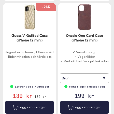
-26%
Guess V-Quilted Case
Onsala One Card Case
(iPhone 12 mini)
(iPhone 12 mini)
Elegant och charmigt Guess-skal
✓ Svensk design
i läderimitation och hårdplats.
✓ Veganläder
✓ Med ett kortfack på baksidan
▾
Brun
Leverans ca 3-7 vardagar
Finns i lager, skickas i dag
139 kr
199 kr
189 kr
Lägg i varukorgen
Lägg i varukorgen