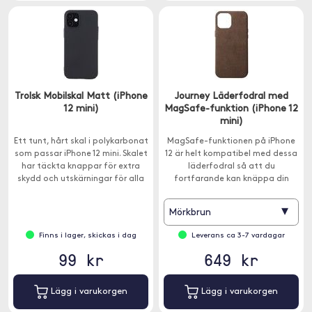
Trolsk Mobilskal Matt (iPhone
Journey Läderfodral med
12 mini)
MagSafe-funktion (iPhone 12
mini)
Ett tunt, hårt skal i polykarbonat
MagSafe-funktionen på iPhone
som passar iPhone 12 mini. Skalet
12 är helt kompatibel med dessa
har täckta knappar för extra
läderfodral så att du
skydd och utskärningar för alla
fortfarande kan knäppa din
viktiga portar och kameran.
MagSafe-plånbok på baksidan
eller ladda batteriet med en
▾
Mörkbrun
MagSafe-laddare.
Finns i lager, skickas i dag
Leverans ca 3-7 vardagar
99 kr
649 kr
Lägg i varukorgen
Lägg i varukorgen