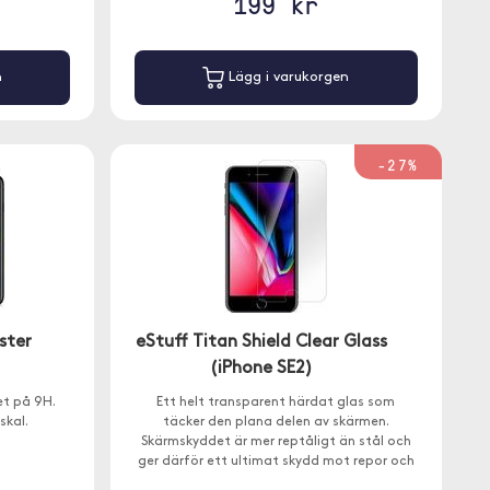
199 kr
n
Lägg i varukorgen
-27%
ster
eStuff Titan Shield Clear Glass
(iPhone SE2)
t på 9H.
Ett helt transparent härdat glas som
skal.
täcker den plana delen av skärmen.
Skärmskyddet är mer reptåligt än stål och
ger därför ett ultimat skydd mot repor och
sprickor.