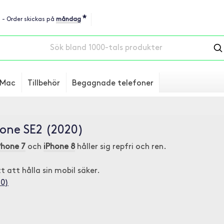
*
u - Order skickas på
måndag
Mac
Tillbehör
Begagnade telefoner
hone SE2 (2020)
Phone 7
och
iPhone 8
håller sig repfri och ren.
t att hålla sin mobil säker.
20)