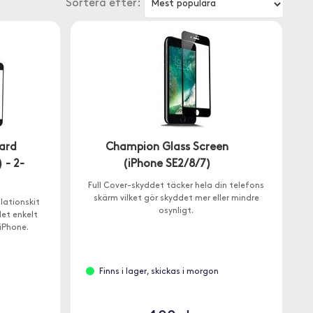
Sortera efter:
uard
Champion Glass Screen
 - 2-
(iPhone SE2/8/7)
Full Cover-skyddet täcker hela din telefons
skärm vilket gör skyddet mer eller mindre
lationskit
osynligt.
det enkelt
 iPhone.
Finns i lager, skickas i morgon