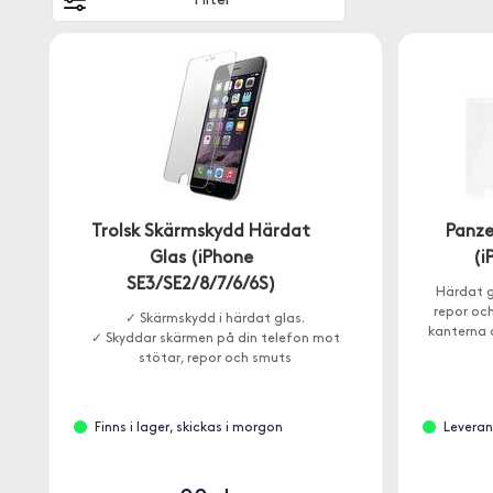
Filter
Trolsk Skärmskydd Härdat
Panze
Glas (iPhone
(i
SE3/SE2/8/7/6/6S)
Härdat g
repor och
✓ Skärmskydd i härdat glas.
kanterna 
✓ Skyddar skärmen på din telefon mot
stötar, repor och smuts
Finns i lager, skickas i morgon
Leveran