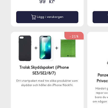
99 kr
Lägg i varukorgen
-21%
Trolsk Skyddspaket (iPhone
SE3/SE2/8/7)
Panze
Privac
Ett startpaket med tre olika produkter som
skyddar och håller din iPhone fläckfri.
Härdat g
repor oc
bara du 
om någon k