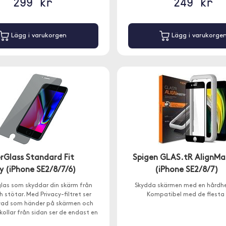
299 kr
249 kr
Lägg i varukorgen
Lägg i varukorge
rGlass Standard Fit
Spigen GLAS.tR AlignMa
y (iPhone SE2/8/7/6)
(iPhone SE2/8/7)
las som skyddar din skärm från
Skydda skärmen med en hårdhe
h stötar. Med Privacy-filtret ser
Kompatibel med de flesta 
vad som händer på skärmen och
ollar från sidan ser de endast en
svart skärm.