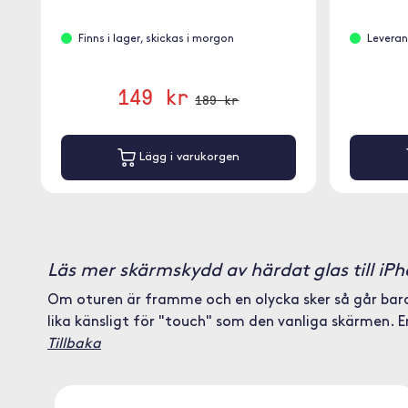
Finns i lager, skickas i morgon
Leveran
149 kr
189 kr
Lägg i varukorgen
Läs mer skärmskydd av härdat glas till iP
Om oturen är framme och en olycka sker så går bara 
lika känsligt för "touch" som den vanliga skärmen. E
Tillbaka