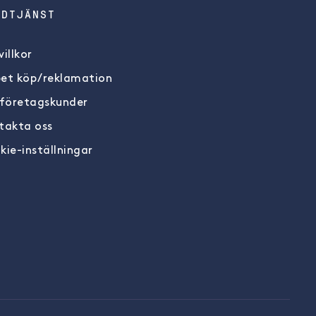
NDTJÄNST
illkor
et köp/reklamation
 företagskunder
takta oss
kie-inställningar