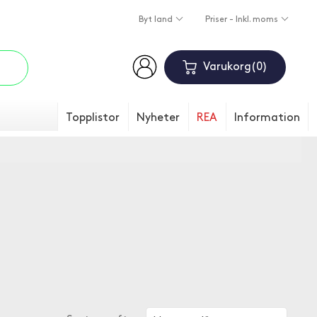
Byt land
Priser - Inkl. moms
Varukorg
0
Topplistor
Nyheter
REA
Information