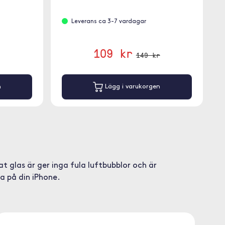
Leverans ca 3-7 vardagar
109 kr
149 kr
n
Lägg i varukorgen
 glas är ger inga fula luftbubblor och är
ra på din iPhone.