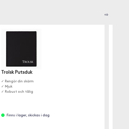
⇨
Trolsk Putsduk
Trolsk
(iPhon
✓ Rengör din skärm
✓ Mjuk
✓ Skärm
✓ Robust och tålig
✓ Skydda
✓ Glase
Finns i lager, skickas i dag
Finns