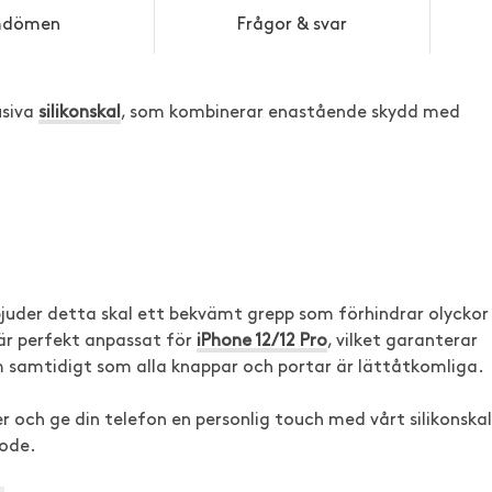
dömen
Frågor & svar
usiva
silikonskal
, som kombinerar enastående skydd med
erbjuder detta skal ett bekvämt grepp som förhindrar olyckor
är perfekt anpassat för
iPhone 12/12 Pro
, vilket garanterar
samtidigt som alla knappar och portar är lättåtkomliga.
r och ge din telefon en personlig touch med vårt silikonskal
mode.