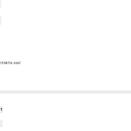
ntakta oss!
rt