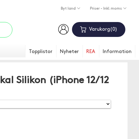
Byt land
Priser - Inkl. moms
Varukorg
0
Topplistor
Nyheter
REA
Information
al Silikon (iPhone 12/12