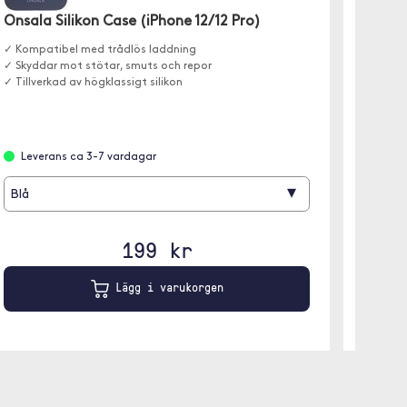
Onsala Silikon Case (iPhone 12/12 Pro)
Vivanc
✓ Kompatibel med trådlös laddning
Ett ska
✓ Skyddar mot stötar, smuts och repor
stötar o
✓ Tillverkad av högklassigt silikon
Leverans ca 3-7 vardagar
Leve
▾
Blå
199 kr
Lägg i varukorgen