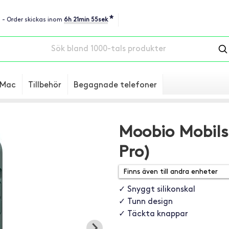
*
u - Order skickas inom
6h 21min 55sek
Mac
Tillbehör
Begagnade telefoner
Moobio Mobilsk
Pro)
✓ Snyggt silikonskal
✓ Tunn design
✓ Täckta knappar