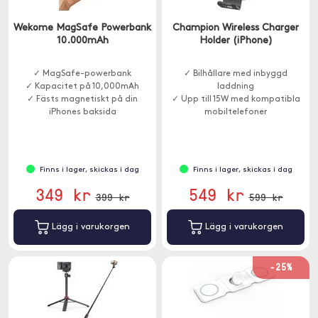
Wekome MagSafe Powerbank
Champion Wireless Charger
10.000mAh
Holder (iPhone)
✓ MagSafe-powerbank
✓ Bilhållare med inbyggd
✓ Kapacitet på 10,000mAh
laddning
✓ Fästs magnetiskt på din
✓ Upp till 15W med kompatibla
iPhones baksida
mobiltelefoner
Finns i lager, skickas i dag
Finns i lager, skickas i dag
349 kr
549 kr
399 kr
599 kr
Lägg i varukorgen
Lägg i varukorgen
-25%