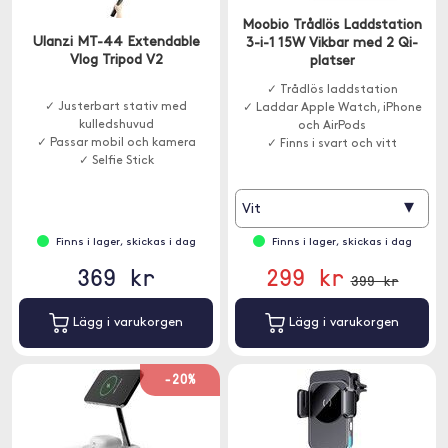
Moobio Trådlös Laddstation
Ulanzi MT-44 Extendable
3-i-1 15W Vikbar med 2 Qi-
Vlog Tripod V2
platser
✓ Trådlös laddstation
✓ Justerbart stativ med
✓ Laddar Apple Watch, iPhone
kulledshuvud
och AirPods
✓ Passar mobil och kamera
✓ Finns i svart och vitt
✓ Selfie Stick
▾
Vit
Finns i lager, skickas i dag
Finns i lager, skickas i dag
369 kr
299 kr
399 kr
Lägg i varukorgen
Lägg i varukorgen
-20%