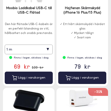
Moobio Laddkabel USB-C till
Hajfenan Skärmskydd
USB-C Flätad
(iPhone 16 Plus/15 Plus)
Den här flätade USB-C-kabeln är
✓ Ett hårt skärmskydd i härdat
en perfekt blandning av stil,
glas
hållbarhet och snabb prestanda.
✓ Mycket tåligt
✓ Svart ram
▾
1 m
Finns i lager, skickas i dag
Finns i lager, skickas i dag
69 kr
79 kr
109 kr
Lägg i varukorgen
Lägg i varukorgen
-31%