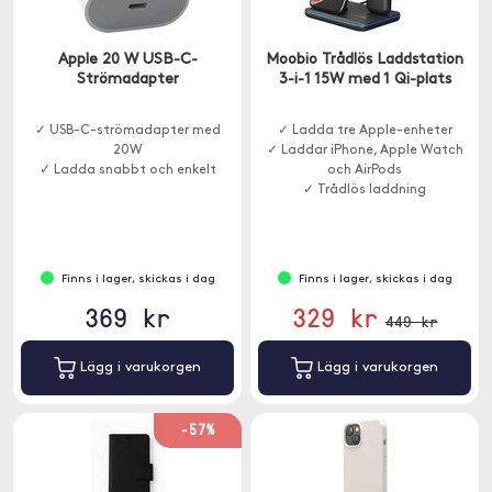
Apple 20 W USB-C-
Moobio Trådlös Laddstation
Strömadapter
3-i-1 15W med 1 Qi-plats
✓ USB-C-strömadapter med
✓ Ladda tre Apple-enheter
20W
✓ Laddar iPhone, Apple Watch
✓ Ladda snabbt och enkelt
och AirPods
✓ Trådlös laddning
Finns i lager, skickas i dag
Finns i lager, skickas i dag
369 kr
329 kr
449 kr
Lägg i varukorgen
Lägg i varukorgen
-57%