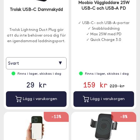
Moobio Väggladdare 25W
USB-C och USB-A PD
Trolsk USB-C Dammskydd
✓ USB-C- och USB-A-portar
✓ Snabbladdning
Trolsk Lightning Dust Plug gör
✓ Max 25W med PD
att du inte behöver oroa dig för
✓ Quick Charge 3.0
en igendammad laddningsport.
▾
Svart
Finns i lager, skickas i dag
Finns i lager, skickas i dag
29 kr
159 kr
229 kr
Lägg i varukorgen
Lägg i varukorgen
-13%
-8%