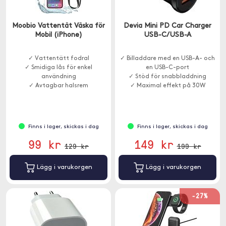
Moobio Vattentät Väska för
Devia Mini PD Car Charger
Mobil (iPhone)
USB-C/USB-A
✓ Vattentätt fodral
✓ Billaddare med en USB-A- och
✓ Smidiga lås för enkel
en USB-C-port
användning
✓ Stöd för snabbladdning
✓ Avtagbar halsrem
✓ Maximal effekt på 30W
Finns i lager, skickas i dag
Finns i lager, skickas i dag
99 kr
149 kr
129 kr
199 kr
Lägg i varukorgen
Lägg i varukorgen
-27%