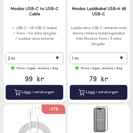
Moobio USB-C to USB-C
Moobio Laddkabel USB-A till
Cable
USB-C
✓ USB-C- till USB-C-kabel
Ladda dina USB-C-enheter med
✓ Finns i tre olika längder
denna stilrena laddningskabel
✓ Laddar dina enheter
från Moobio. Finns i 3 olika
längder.
▾
▾
2 m
1 m
Finns i lager, skickas i dag
Finns i lager, skickas i dag
99 kr
79 kr
Lägg i varukorgen
Lägg i varukorgen
-37%