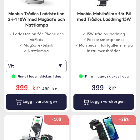
Moobio Trådlös Laddstation
Moobio Mobilhållare för Bil
2-i-1 10W med MagSafe och
med Trådlös Laddning 15W
Nattlampa
✓ Laddstation för iPhone och
✓ 15W trådlös laddning
AirPods
✓ Passar smartphones
✓ MagSafe-teknik
✓ Monteras i fläktgaller eller på
✓ Nattlampa
instrumentbrädan
▾
Vit
Finns i lager, skickas i dag
Finns i lager, skickas i dag
399 kr
399 kr
499 kr
Lägg i varukorgen
Lägg i varukorgen
-10%
-25%