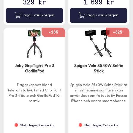
329 kr
1 699 kr
Lägg i varukorgen
Lägg i varukorgen
-13%
-32%
Joby GripTight Pro 3
Spigen Velo S540W Selfie
GorillaPod
Stick
Flaggskeppet bland
Spigen Velo S540W Selfie Stick är
telefonstativkit med GripTight
en selfiepinne som även kan
Pro 3-fäste och GorillaPod 1K-
användas som fotostativ. Passar
stativ.
iPhone och andra smartphones.
Slut i lager, 2-6 veckor
Slut i lager, 2-6 veckor