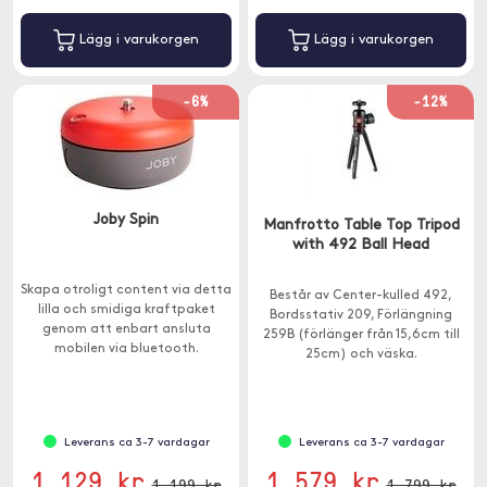
Lägg i varukorgen
Lägg i varukorgen
-6%
-12%
Joby Spin
Manfrotto Table Top Tripod
with 492 Ball Head
Skapa otroligt content via detta
Består av Center-kulled 492,
lilla och smidiga kraftpaket
Bordsstativ 209, Förlängning
genom att enbart ansluta
259B (förlänger från 15,6cm till
mobilen via bluetooth.
25cm) och väska.
Leverans ca 3-7 vardagar
Leverans ca 3-7 vardagar
1 129 kr
1 579 kr
1 199 kr
1 799 kr