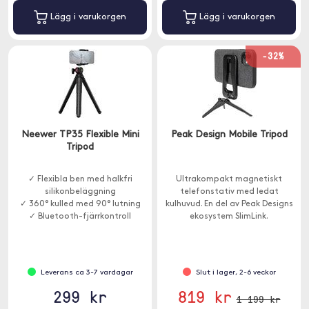
Lägg i varukorgen
Lägg i varukorgen
-32%
Neewer TP35 Flexible Mini
Peak Design Mobile Tripod
Tripod
✓ Flexibla ben med halkfri
Ultrakompakt magnetiskt
silikonbeläggning
telefonstativ med ledat
✓ 360° kulled med 90° lutning
kulhuvud. En del av Peak Designs
✓ Bluetooth-fjärrkontroll
ekosystem SlimLink.
Leverans ca 3-7 vardagar
Slut i lager, 2-6 veckor
299 kr
819 kr
1 199 kr