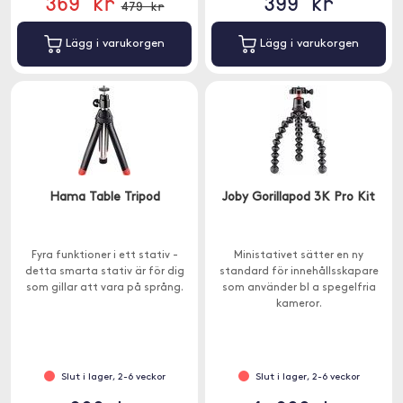
369 kr
399 kr
479 kr
Lägg i varukorgen
Lägg i varukorgen
Hama Table Tripod
Joby Gorillapod 3K Pro Kit
Fyra funktioner i ett stativ -
Ministativet sätter en ny
detta smarta stativ är för dig
standard för innehållsskapare
som gillar att vara på språng.
som använder bl a spegelfria
kameror.
Slut i lager, 2-6 veckor
Slut i lager, 2-6 veckor