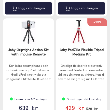
Lägg i varukorgen
Lägg i varukorgen
-19%
Joby Griptight Action Kit
Joby PodZilla Flexible Tripod
with Impulse Remote
Medium Kit
Kan bära smartphones och
Otroligt flexibelt bordsstativ
actionkameror på ett klassiskt
som med fördel kan användas
GorillaPod-stativ via ett
vid inspelningar av videos. Kan till
integrerat stiftfäste. Bluetooth
och med slingra sig runt ett träd.
Impulse fjärrkontroll ingår.
Leverans ca 3-7 vardagar
Finns i lager, skickas i dag
639 kr
429 kr
529 kr