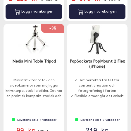
Lägg i varukorgen
Lägg i varukorgen
-9%
Nedis Mini Table Tripod
PopSockets PopMount 2 Flex
(iPhone)
Ministativ för foto- och
✓ Det perfekta fästet för
videokameror som möjliggör
content creation och
knivskarpa, stabila bilder. Det har
fotografering i farten
en praktisk kompakt storlek och
✓ Flexibla armar gör det enkelt
ryms i olika väskor.
att forma och placera
✓ Vändbart monteringshuvud
utformat för att passa alla
PopGrips
Leverans ca 3-7 vardagar
Leverans ca 3-7 vardagar
99 kr
219 kr