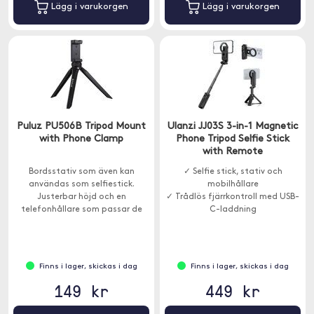
Lägg i varukorgen
Lägg i varukorgen
Puluz PU506B Tripod Mount
Ulanzi JJ03S 3-in-1 Magnetic
with Phone Clamp
Phone Tripod Selfie Stick
with Remote
Bordsstativ som även kan
✓ Selfie stick, stativ och
användas som selfiestick.
mobilhållare
Justerbar höjd och en
✓ Trådlös fjärrkontroll med USB-
telefonhållare som passar de
C-laddning
flesta telefoner.
✓ Kompakt och hopfällbar
Finns i lager, skickas i dag
Finns i lager, skickas i dag
149 kr
449 kr