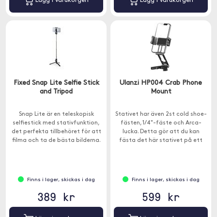
Lägg i varukorgen
Lägg i varukorgen
Fixed Snap Lite Selfie Stick
Ulanzi HP004 Crab Phone
and Tripod
Mount
Snap Lite är en teleskopisk
Stativet har även 2st cold shoe-
selfiestick med stativfunktion,
fästen, 1/4"-fäste och Arca-
det perfekta tillbehöret för att
lucka. Detta gör att du kan
filma och ta de bästa bilderna.
fästa det här stativet på ett
annat stativ samt lägga till
exempelvis en lampa och en
mikrofon.
Finns i lager, skickas i dag
Finns i lager, skickas i dag
389 kr
599 kr