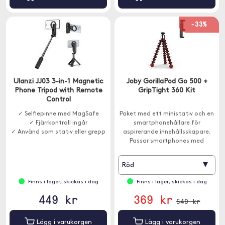
-33%
Ulanzi JJ03 3-in-1 Magnetic
Joby GorillaPod Go 500 +
Phone Tripod with Remote
GripTight 360 Kit
Control
✓ Selfiepinne med MagSafe
Paket med ett ministativ och en
✓ Fjärrkontroll ingår
smartphonehållare för
✓ Använd som stativ eller grepp
aspirerande innehållsskapare.
Passar smartphones med
bredder mellan 6,7-8,8 cm.
▾
Röd
Finns i lager, skickas i dag
Finns i lager, skickas i dag
449 kr
369 kr
549 kr
Lägg i varukorgen
Lägg i varukorgen