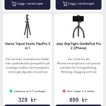
Lägg i varukorgen
Lägg i varukorgen
Hama Tripod Stativ FlexPro 3
Joby GripTight GorillaPod Pro
in 1
2 (iPhone)
Fantastiska smartphone-bilder
Ger stöd för din
från spektakulära perspektiv på
iPhone/smartphone och passar
ovanliga ställen. Detta böjbara
perfekt för fotografering,
stativ ger dig den innovativa
filmning, vlogging och live
flexibiliteten för att komponera
streaming. Det här är ett
den perfekta bilden.
kompakt och flexibelt stativ
med tre böjliga och ledade ben.
Leverans ca 3-7 vardagar
Slut i lager, 2-6 veckor
329 kr
899 kr