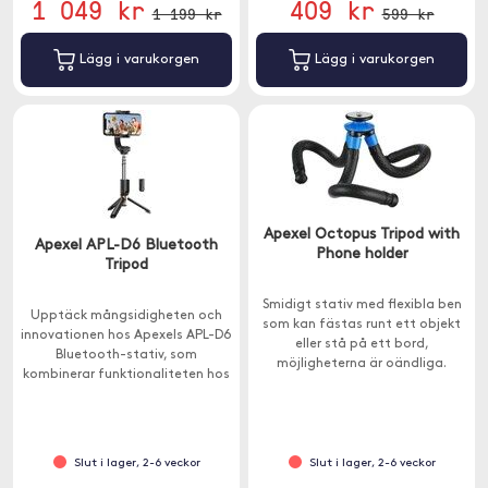
1 049 kr
409 kr
1 199 kr
599 kr
Lägg i varukorgen
Lägg i varukorgen
Apexel Octopus Tripod with
Apexel APL-D6 Bluetooth
Phone holder
Tripod
Smidigt stativ med flexibla ben
Upptäck mångsidigheten och
som kan fästas runt ett objekt
innovationen hos Apexels APL-D6
eller stå på ett bord,
Bluetooth-stativ, som
möjligheterna är oändliga.
kombinerar funktionaliteten hos
en selfie-stick,
gimbalstabilisator och stativ.
Slut i lager, 2-6 veckor
Slut i lager, 2-6 veckor