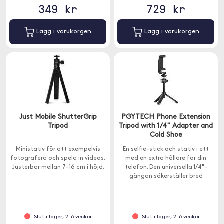
349 kr
729 kr
Lägg i varukorgen
Lägg i varukorgen
Just Mobile ShutterGrip
PGYTECH Phone Extension
Tripod
Tripod with 1/4" Adapter and
Cold Shoe
Ministativ för att exempelvis
En selfie-stick och stativ i ett
fotografera och spela in videos.
med en extra hållare för din
Justerbar mellan 7-16 cm i höjd.
telefon. Den universella 1/4"-
gängan säkerställer bred
kompatibilitet med populära
enheter.
Slut i lager, 2-6 veckor
Slut i lager, 2-6 veckor