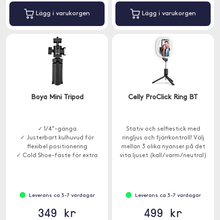
Lägg i varukorgen
Lägg i varukorgen
Boya Mini Tripod
Celly ProClick Ring BT
✓ 1/4"-gänga
Stativ och selfiestick med
✓ Justerbart kulhuvud för
ringljus och fjärrkontroll! Välj
flexibel positionering
mellan 3 olika nyanser på det
✓ Cold Shoe-fäste för extra
vita ljuset (kall / varm / neutral)
tillbehör
för att få den perfekta
belysningen i alla miljöer.
Leverans ca 3-7 vardagar
Leverans ca 3-7 vardagar
349 kr
499 kr