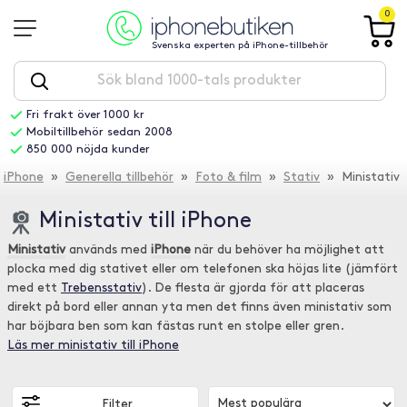
0
Svenska experten på iPhone-tillbehör
Fri frakt över 1000 kr
Mobiltillbehör sedan 2008
850 000 nöjda kunder
iPhone
»
Generella tillbehör
»
Foto & film
»
Stativ
» Ministativ
Ministativ till iPhone
Ministativ
används med
iPhone
när du behöver ha möjlighet att
plocka med dig stativet eller om telefonen ska höjas lite (jämfört
med ett
Trebensstativ
). De flesta är gjorda för att placeras
direkt på bord eller annan yta men det finns även ministativ som
har böjbara ben som kan fästas runt en stolpe eller gren.
Läs mer ministativ till iPhone
Filter