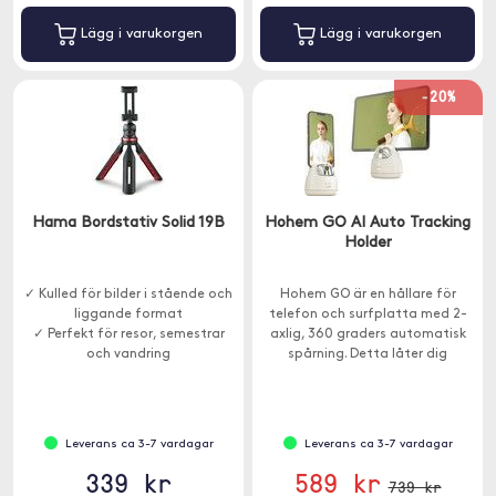
Lägg i varukorgen
Lägg i varukorgen
-20%
Hama Bordstativ Solid 19B
Hohem GO AI Auto Tracking
Holder
✓ Kulled för bilder i stående och
Hohem GO är en hållare för
liggande format
telefon och surfplatta med 2-
✓ Perfekt för resor, semestrar
axlig, 360 graders automatisk
och vandring
spårning. Detta låter dig
✓ 2in1-system för smartphones,
livestreama proffsiga
universal 1/4"-gänga
videomöten och vloggar.
Leverans ca 3-7 vardagar
Leverans ca 3-7 vardagar
339 kr
589 kr
739 kr