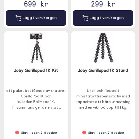
699 kr
299 kr
Lägg i varukorgen
Lägg i varukorgen
Joby Gorillapod 1K Kit
Joby Gorillapod 1K Stand
ett paket bestående av stativet
Litet och flexibelt
GorillaPod 1K och
ministativ/trebensstativ med
kulleden BallHead 1K.
kapacitet att bära utrustning
Tillsammans ger de en lätt,
med en vikt på upp till 1 kg.
kompakt och mycket flexibel
lösning för fotografer, filmare
och influencers som behöver
stöd för en lättare utrustning.
Slut i lager, 2-6 veckor
Slut i lager, 2-6 veckor