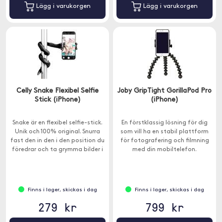
Lägg i varukorgen
Lägg i varukorgen
Celly Snake Flexibel Selfie
Joby GripTight GorillaPod Pro
Stick (iPhone)
(iPhone)
Snake är en flexibel selfie-stick.
En förstklassig lösning för dig
Unik och 100% original. Snurra
som vill ha en stabil plattform
fast den in den i den position du
för fotografering och filmning
föredrar och ta grymma bilder i
med din mobiltelefon.
alla möjliga ovanliga situationer.
Finns i lager, skickas i dag
Finns i lager, skickas i dag
279 kr
799 kr