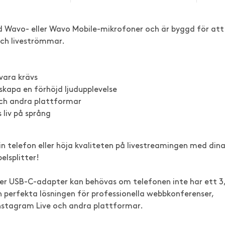
d Wavo- eller Wavo Mobile-mikrofoner och är byggd för att
och liveströmmar.
vara krävs
skapa en förhöjd ljudupplevelse
 och andra plattformar
 liv på språng
n telefon eller höja kvaliteten på livestreamingen med din
lsplitter!
ller USB-C-adapter kan behövas om telefonen inte har ett 3
perfekta lösningen för professionella webbkonferenser,
Instagram Live och andra plattformar.