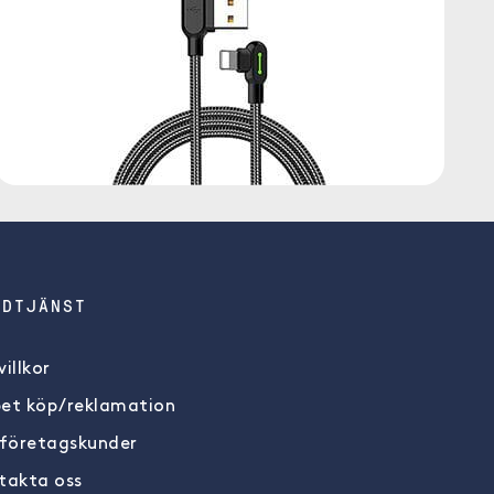
NDTJÄNST
illkor
et köp/reklamation
 företagskunder
takta oss