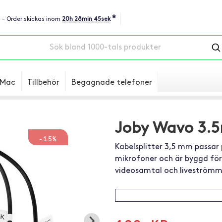
*
u - Order skickas inom
20h 28min 44sek
Mac
Tillbehör
Begagnade telefoner
Joby Wavo 3.5
-15%
Kabelsplitter 3,5 mm passar
mikrofoner och är byggd för 
videosamtal och liveströmm