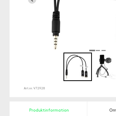
Art.nr.
V72928
Produktinformation
Om