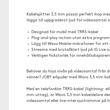
Kabelsplitter 3,5 mm passar perfekt ihop me
lägga till uppgraderat ljud för videosamtal 
Designad för mobil med TRRS-kabel
Plug-and-play-action utan extra program
Lägg till Wavo Mobile-mikrofonen för att 
Streama med kristallklart ljud på IG Live
Verkligen fickstorlek för innehållsskaparens
Behöver du höja nivån på videosamtal från di
vänner? JOBY erbjuder med Wavo 3,5 mm kabe
Med en telefonklar TRRS-kabel (lightning- e
mm-uttag), är Wavo 3,5 mm kabeldelare den 
videosamtal eller live-intervjuströmmar på 