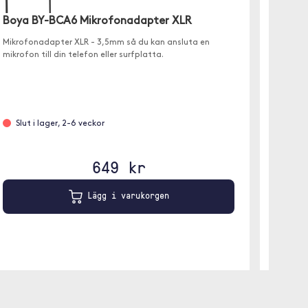
Boya BY-BCA6 Mikrofonadapter XLR
Boya 
Mikrofonadapter XLR - 3,5mm så du kan ansluta en
3,5 mm T
mikrofon till din telefon eller surfplatta.
Slut i lager, 2-6 veckor
Leve
649 kr
Lägg i varukorgen