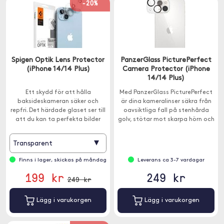
-20%
Spigen Optik Lens Protector
PanzerGlass PicturePerfect
(iPhone 14/14 Plus)
Camera Protector (iPhone
14/14 Plus)
Ett skydd för att hålla
Med PanzerGlass PicturePerfect
baksideskameran säker och
är dina kameralinser säkra från
repfri. Det härdade glaset ser till
oavsiktliga fall på stenhårda
att du kan ta perfekta bilder
golv, stötar mot skarpa hörn och
utan repor och smuts.
nycklar i fickan.
▾
Transparent
Finns i lager, skickas på måndag
Leverans ca 3-7 vardagar
199 kr
249 kr
249 kr
Lägg i varukorgen
Lägg i varukorgen