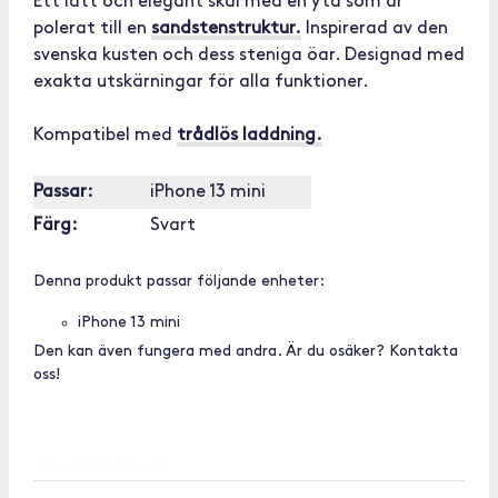
Ett lätt och elegant skal med en yta som är
polerat till en
sandstenstruktur.
Inspirerad av den
svenska kusten och dess steniga öar. Designad med
exakta utskärningar för alla funktioner.
Kompatibel med
trådlös laddning.
Passar:
iPhone 13 mini
Färg:
Svart
Denna produkt passar följande enheter:
iPhone 13 mini
Den kan även fungera med andra. Är du osäker? Kontakta
oss!
[OUTOFSTOCK]