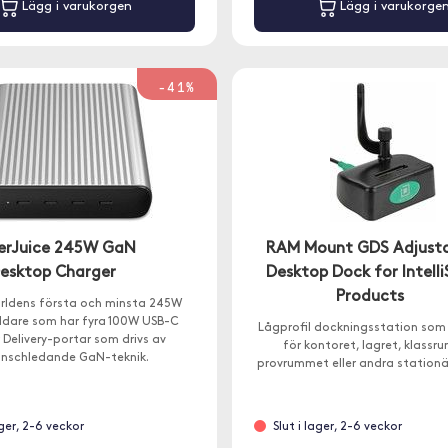
Lägg i varukorgen
Lägg i varukorge
-41%
erJuice 245W GaN
RAM Mount GDS Adjusta
esktop Charger
Desktop Dock for Intelli
Products
ärldens första och minsta 245W
dare som har fyra 100W USB-C
Lågprofil dockningsstation som 
 Delivery-portar som drivs av
för kontoret, lagret, klassr
anschledande GaN-teknik.
provrummet eller andra stationä
ager, 2-6 veckor
Slut i lager, 2-6 veckor