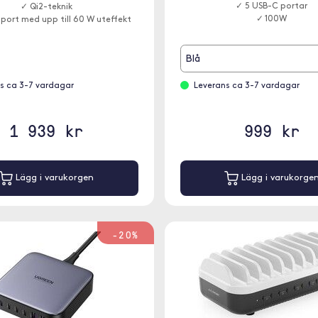
✓ 5 USB-C portar
✓ Qi2-teknik
✓ 100W
port med upp till 60 W uteffekt
Blå
s ca 3-7 vardagar
Leverans ca 3-7 vardagar
1 939 kr
999 kr
Lägg i varukorgen
Lägg i varukorge
-20%