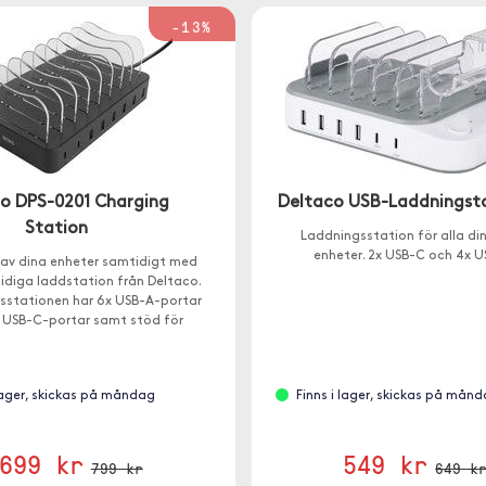
-13%
o DPS-0201 Charging
Deltaco USB-Laddningst
Station
Laddningsstation för alla di
enheter. 2x USB-C och 4x U
av dina enheter samtidigt med
idiga laddstation från Deltaco.
sstationen har 6x USB-A-portar
 USB-C-portar samt stöd för
snabbladdning.
 lager, skickas på måndag
Finns i lager, skickas på mån
699 kr
549 kr
799 kr
649 k