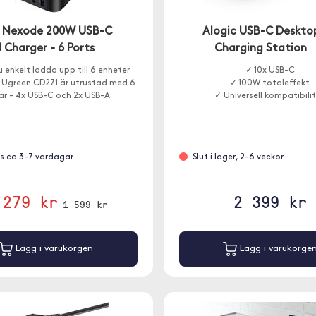
 Nexode 200W USB-C
Alogic USB-C Deskto
l Charger - 6 Ports
Charging Station
 enkelt ladda upp till 6 enheter
✓ 10x USB-C
. Ugreen CD271 är utrustad med 6
✓ 100W totaleffekt
ar - 4x USB-C och 2x USB-A.
✓ Universell kompatibili
s ca 3-7 vardagar
Slut i lager, 2-6 veckor
 279 kr
2 399 kr
1 599 kr
Lägg i varukorgen
Lägg i varukorge