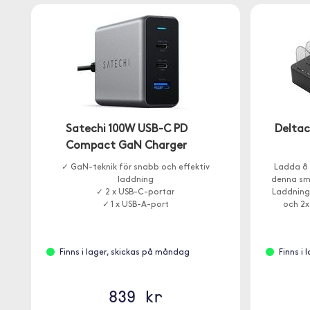
Satechi 100W USB-C PD
Deltac
Compact GaN Charger
✓ GaN-teknik för snabb och effektiv
Ladda 8 
laddning
denna sm
✓ 2 x USB-C-portar
Laddning
✓ 1 x USB-A-port
och 2x
Finns i lager, skickas på måndag
Finns i
839 kr