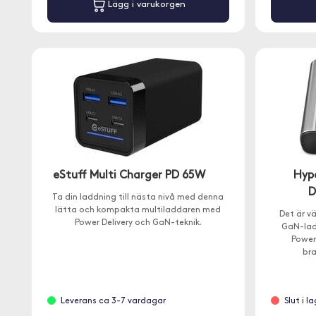
Lägg i varukorgen
eStuff Multi Charger PD 65W
Hyp
D
Ta din laddning till nästa nivå med denna
lätta och kompakta multiladdaren med
Det är v
Power Delivery och GaN-teknik.
GaN-lad
Power
br
Leverans ca 3-7 vardagar
Slut i l