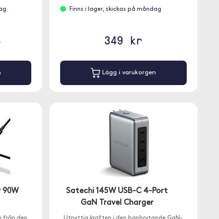
dag
Finns i lager, skickas på måndag
349 kr
r
n
Lägg i varukorgen
y 90W
Satechi 145W USB-C 4-Port
GaN Travel Charger
 från den
Utnyttja kraften i den banbrytande GaN-