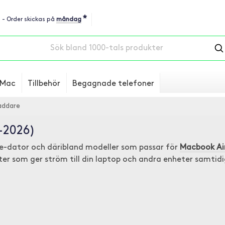
*
u - Order skickas på
måndag
Mac
Tillbehör
Begagnade telefoner
ddare
4-2026)
ple-dator och däribland modeller som passar för
Macbook Air
r som ger ström till din laptop och andra enheter samtidi