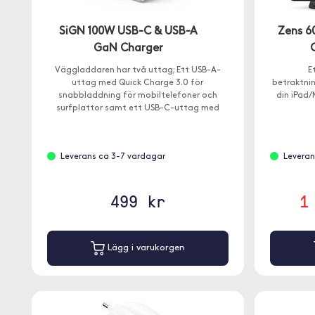
SiGN 100W USB-C & USB-A
Zens 6
GaN Charger
Väggladdaren har två uttag; Ett USB-A-
E
uttag med Quick Charge 3.0 för
betraktnin
snabbladdning för mobiltelefoner och
din iPad/
surfplattor samt ett USB-C-uttag med
Power Delivery 3.0.
Leverans ca 3-7 vardagar
Leveran
499 kr
1
Lägg i varukorgen