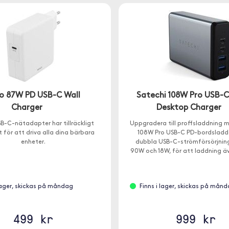
o 87W PD USB-C Wall
Satechi 108W Pro USB-C
Charger
Desktop Charger
B-C-nätadapter har tillräckligt
Uppgradera till proffsladdning 
 för att driva alla dina bärbara
108W Pro USB-C PD-bordsladd
enheter.
dubbla USB-C-strömförsörjnin
90W och 18W, för att laddning ä
mest krävande USB-C-enheter 
hastighet - utan delning av
 lager, skickas på måndag
Finns i lager, skickas på mån
499 kr
999 kr