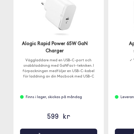
Alogic Rapid Power 65W GaN
A
Charger
Väggladdare med en USB-C-port och
✓ 
snabbladdning med GaNFast-tekniken. I
förpackningen medföljer en USB-C-kabel
för laddning av din Macbook med USB-C
eller iPad Pro.
Finns i lager, skickas på måndag
Leveran
599 kr