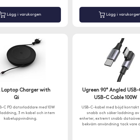
Lägg i varukorgen
Lägg i varukorge
k Laptop Charger with
Ugreen 90° Angled USB-
Qi
USB-C Cable 100W
B-C PD datorladdare med 10W
USB-C-kabel med böjd kontakt 
 laddning, 3 m kabel och intern
snabb och säker laddning av
kabeluppvindning.
enheter, extremt snabb dataöve
bekväm användning tack vare 
spetsen.