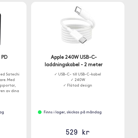
 PD
Apple 240W USB-C-
laddningskabel - 2 meter
med Satechi
✓ USB-C- till USB-C-kabel
are. Med
✓ 240W
gsportar,
✓ Flätad design
ven av dina
vid full
 ström.
dag
Finns i lager, skickas på måndag
529 kr