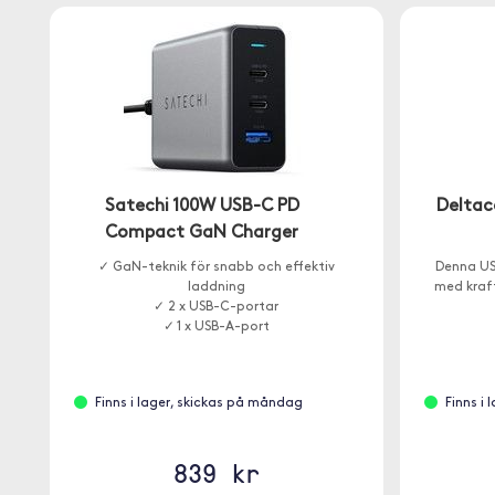
Satechi 100W USB-C PD
Deltac
Compact GaN Charger
✓ GaN-teknik för snabb och effektiv
Denna US
laddning
med kraft
✓ 2 x USB-C-portar
✓ 1 x USB-A-port
Finns i lager, skickas på måndag
Finns i
839 kr