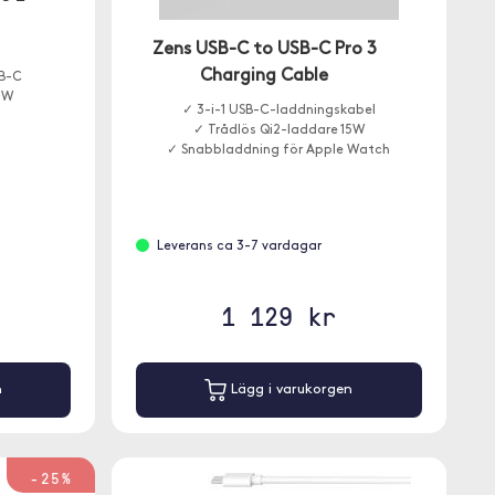
Zens USB-C to USB-C Pro 3
Charging Cable
B-C
5W
✓ 3-i-1 USB-C-laddningskabel
✓ Trådlös Qi2-laddare 15W
✓ Snabbladdning för Apple Watch
Leverans ca 3-7 vardagar
1 129 kr
n
Lägg i varukorgen
-25%