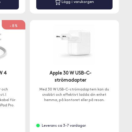
n
Lägg i varukorgen
-8%
W 4
Apple 30 W USB-C-
strömadapter
r och
Med 30 W USB-C-strömadaptern kan du
t. I
snabbt och effektivt ladda din enhet
kabel för
hemma, på kontoret eller på resan.
iPad Pro.
Leverans ca 3-7 vardagar