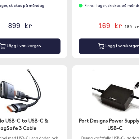
 lager, skickas på måndag
Finns i lager, skickas på mån
899 kr
169 kr
189 k
Lägg i varukorgen
Lägg i varukorge
o USB-C to USB-C &
Port Designs Power Suppl
agSafe 3 Cable
USB-C
kabel med USB-C i ena änden och
Denna kraftfulla USB-C-laddare