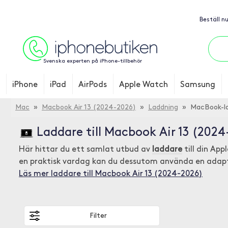
Beställ n
Svenska experten på iPhone-tillbehör
iPhone
iPad
AirPods
Apple Watch
Samsung
Mac
»
Macbook Air 13 (2024-2026)
»
Laddning
» MacBook-la
Laddare till Macbook Air 13 (202
Här hittar du ett samlat utbud av
laddare
till din Ap
en praktisk vardag kan du dessutom använda en adapte
Läs mer laddare till Macbook Air 13 (2024-2026)
Filter