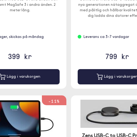
mt MagSafe 3 i andra änden. 2
nya generationen nätaggregat ä
meter lång.
med pålitlig och hållbar kvalite
dig ladda dina datorer effe
 lager, skickas på måndag
Leverans ca 3-7 vardagar
399 kr
799 kr
Lägg i varukorgen
Lägg i varukorge
-11%
Zens USB-C to USB-C Pr