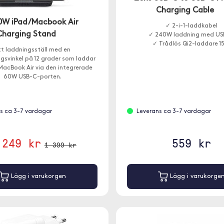
Charging Cable
0W iPad/Macbook Air
✓ 2-i-1-laddkabel
Charging Stand
✓ 240W laddning med US
✓ Trådlös Qi2-laddare 1
tt laddningsställ med en
gsvinkel på 12 grader som laddar
MacBook Air via den integrerade
60W USB-C-porten.
s ca 3-7 vardagar
Leverans ca 3-7 vardagar
 249 kr
559 kr
1 399 kr
Lägg i varukorgen
Lägg i varukorge