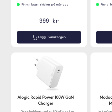
Finns i lager, skickas på måndag
Finns i
999 kr
Lägg i varukorgen
Alogic Rapid Power 100W GaN
Mcdod
Charger
M
Väggladdare med en USB-C-port och
En 2-i-1-