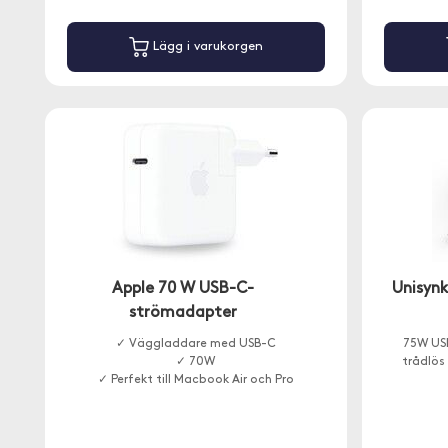
Lägg i varukorgen
Apple 70 W USB-C-
Unisyn
strömadapter
✓ Väggladdare med USB-C
75W US
✓ 70W
trådlös
✓ Perfekt till Macbook Air och Pro