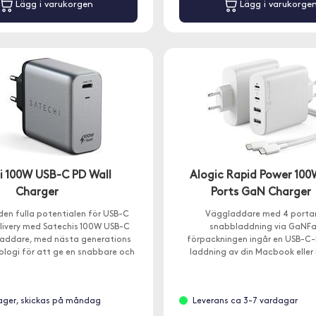
Lägg i varukorgen
Lägg i varukorge
i 100W USB-C PD Wall
Alogic Rapid Power 100
Charger
Ports GaN Charger
den fulla potentialen för USB-C
Väggladdare med 4 porta
livery med Satechis 100W USB-C
snabbladdning via GaNFas
addare, med nästa generations
förpackningen ingår en USB-C-
logi för att ge en snabbare och
laddning av din Macbook eller 
tivare laddning än tidigare.
 lager, skickas på måndag
Leverans ca 3-7 vardagar