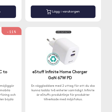
n
Lägg i varukorgen
-11%
C to
eStuff Infinite Home Charger
GaN 67W PD
möjliggör
En väggladdare med 2 uttag för att du ska
 mobila
kunna ladda två enheter samtidigt. Infinite
rföring och
är eStuffs produktlinje för produkter
den böjda
tillverkade med miljöfokus.