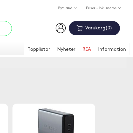
Byt land
Priser - Inkl. moms
Varukorg
0
Topplistor
Nyheter
REA
Information