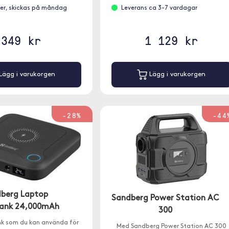
ager, skickas på måndag
Leverans ca 3-7 vardagar
349 kr
1 129 kr
Lägg i varukorgen
Lägg i varukorgen
-28%
-44
berg Laptop
Sandberg Power Station AC
ank 24,000mAh
300
k som du kan använda för
Med Sandberg Power Station AC 300