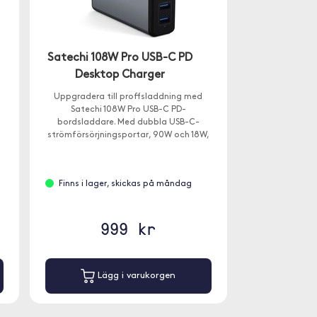
Satechi 108W Pro USB-C PD
Desktop Charger
Uppgradera till proffsladdning med
Satechi 108W Pro USB-C PD-
bordsladdare. Med dubbla USB-C-
strömförsörjningsportar, 90W och 18W,
för att laddning även av dina mest
krävande USB-C-enheter vid full
hastighet - utan delning av ström.
Finns i lager, skickas på måndag
999 kr
Lägg i varukorgen