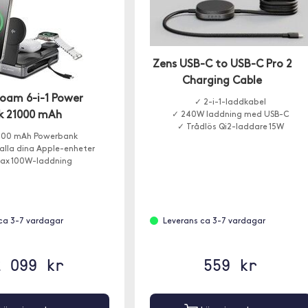
Zens USB-C to USB-C Pro 2
Charging Cable
Roam 6-i-1 Power
✓ 2-i-1-laddkabel
k 21000 mAh
✓ 240W laddning med USB-C
✓ Trådlös Qi2-laddare 15W
000 mAh Powerbank
alla dina Apple-enheter
ax 100W-laddning
ca 3-7 vardagar
Leverans ca 3-7 vardagar
2 099 kr
559 kr