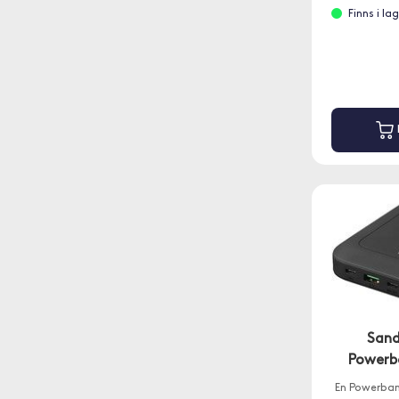
Finns i l
Sand
Powerb
En Powerban