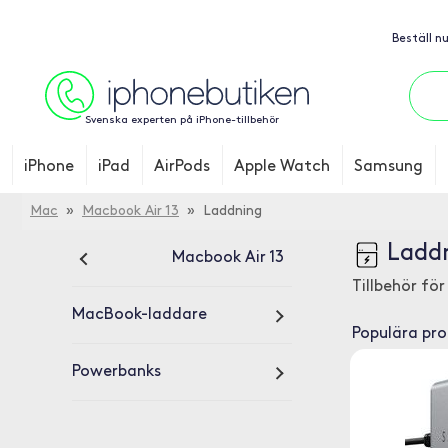
Beställ n
Svenska experten på iPhone-tillbehör
iPhone
iPad
AirPods
Apple Watch
Samsung
Mac
»
Macbook Air 13
» Laddning
Laddn
Macbook Air 13
Tillbehör fö
MacBook-laddare
Populära pr
Powerbanks