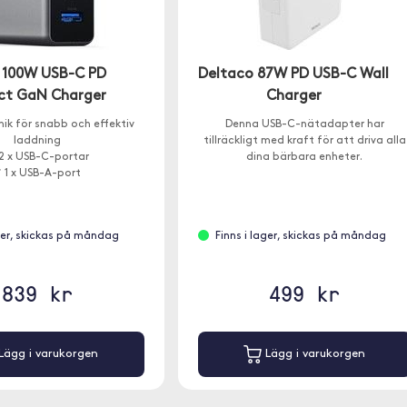
 100W USB-C PD
Deltaco 87W PD USB-C Wall
t GaN Charger
Charger
ik för snabb och effektiv
Denna USB-C-nätadapter har
laddning
tillräckligt med kraft för att driva alla
2 x USB-C-portar
dina bärbara enheter.
 1 x USB-A-port
ager, skickas på måndag
Finns i lager, skickas på måndag
839 kr
499 kr
Lägg i varukorgen
Lägg i varukorgen