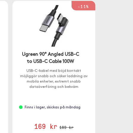
-11%
Ugreen 90° Angled USB-C
to USB-C Cable 100W
USB-C-kabel med böjd kontakt
möjliggör snabb och säker laddning av
mobila enheter, extremt snabb
dataöverföring och bekväm
användning tack vare den böjda
spetsen.
Finns i lager, skickas på måndag
169 kr
189 kr