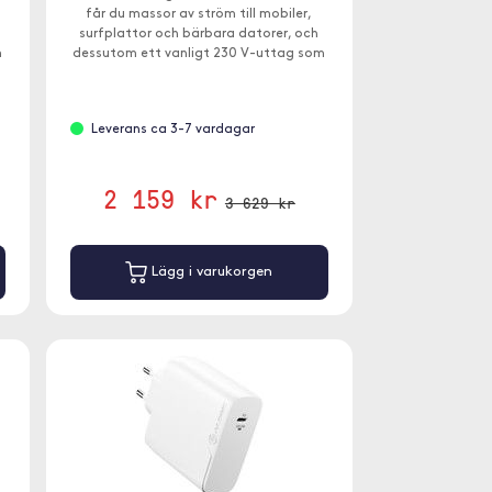
får du massor av ström till mobiler,
surfplattor och bärbara datorer, och
m
dessutom ett vanligt 230 V-uttag som
du kan hämta upp till 200W från.
Leverans ca 3-7 vardagar
2 159 kr
3 629 kr
Lägg i varukorgen