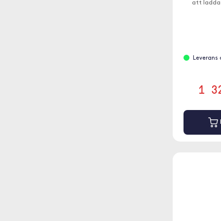
att ladda 
Leverans 
1 3