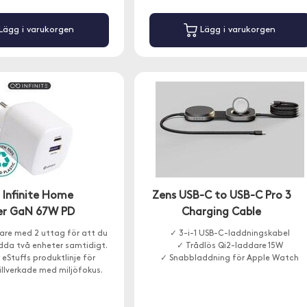
Lägg i varukorgen
Lägg i varukorgen
 Infinite Home
Zens USB-C to USB-C Pro 3
er GaN 67W PD
Charging Cable
are med 2 uttag för att du
✓ 3-i-1 USB-C-laddningskabel
dda två enheter samtidigt.
✓ Trådlös Qi2-laddare 15W
r eStuffs produktlinje för
✓ Snabbladdning för Apple Watch
illverkade med miljöfokus.