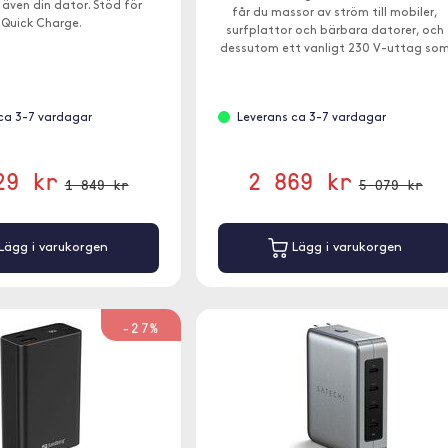
även din dator. Stöd för
får du massor av ström till mobiler,
Quick Charge.
surfplattor och bärbara datorer, och
dessutom ett vanligt 230 V-uttag so
du kan hämta upp till 300W från.
ca 3-7 vardagar
Leverans ca 3-7 vardagar
29 kr
2 869 kr
1 849 kr
5 079 kr
Lägg i varukorgen
Lägg i varukorgen
-27%