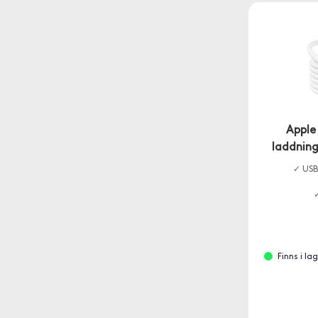
Apple
laddning
✓ USB
Finns i l