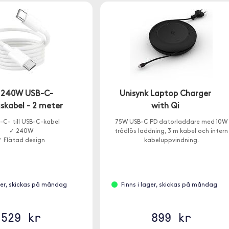
 240W USB-C-
Unisynk Laptop Charger
skabel - 2 meter
with Qi
-C- till USB-C-kabel
75W USB-C PD datorladdare med 10W
✓ 240W
trådlös laddning, 3 m kabel och intern
✓ Flätad design
kabeluppvindning.
ager, skickas på måndag
Finns i lager, skickas på måndag
529 kr
899 kr