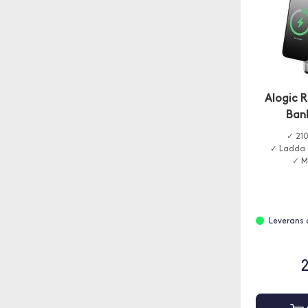
Alogic 
Ban
✓ 21
✓ Ladda 
✓ M
Leverans 