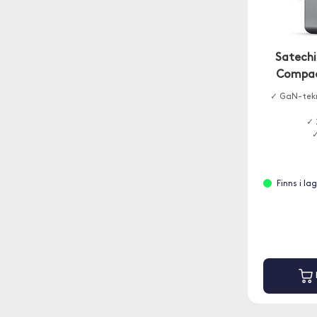
Satechi
Compac
✓ GaN-tekn
✓ 
✓
Finns i l