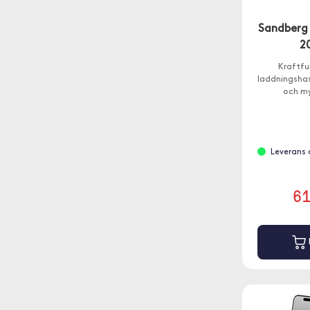
Sandberg
2
Kraftfu
laddningshas
och my
Leverans 
6