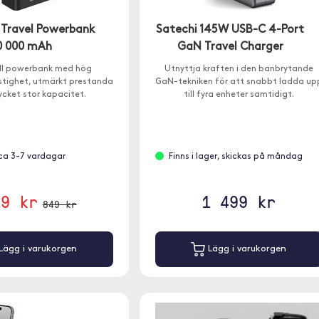
 Travel Powerbank
Satechi 145W USB-C 4-Port
0 000 mAh
GaN Travel Charger
ll powerbank med hög
Utnyttja kraften i den banbrytande
tighet, utmärkt prestanda
GaN-tekniken för att snabbt ladda up
cket stor kapacitet.
till fyra enheter samtidigt.
ca 3-7 vardagar
Finns i lager, skickas på måndag
19 kr
1 499 kr
849 kr
Lägg i varukorgen
Lägg i varukorgen