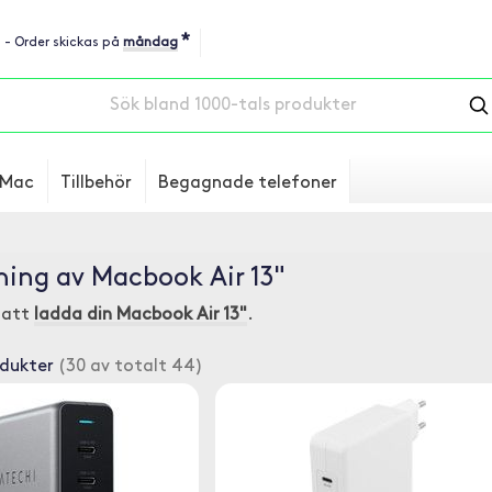
*
u - Order skickas på
måndag
Mac
Tillbehör
Begagnade telefoner
ing av Macbook Air 13"
r att
ladda din Macbook Air 13"
.
odukter
(30 av totalt 44)