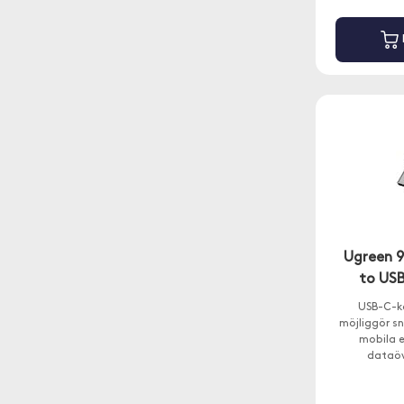
Ugreen 
to US
USB-C-k
möjliggör s
mobila 
dataöv
användni