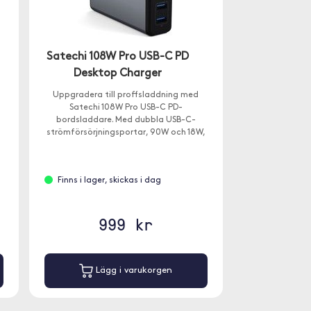
Satechi 108W Pro USB-C PD
Desktop Charger
Uppgradera till proffsladdning med
Satechi 108W Pro USB-C PD-
bordsladdare. Med dubbla USB-C-
strömförsörjningsportar, 90W och 18W,
för att laddning även av dina mest
krävande USB-C-enheter vid full
hastighet - utan delning av ström.
Finns i lager, skickas i dag
999 kr
Lägg i varukorgen