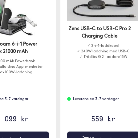
Zens USB-C to USB-C Pro 2
Charging Cable
Roam 6-i-1 Power
✓ 2-i-1-laddkabel
k 21000 mAh
✓ 240W laddning med USB-C
✓ Trådlös Qi2-laddare 15W
000 mAh Powerbank
alla dina Apple-enheter
ax 100W-laddning
ca 3-7 vardagar
Leverans ca 3-7 vardagar
2 099 kr
559 kr