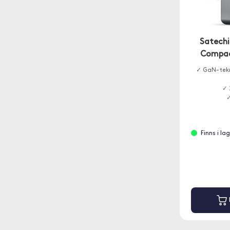
Satechi
Compac
✓ GaN-tekn
✓ 
✓
Finns i la