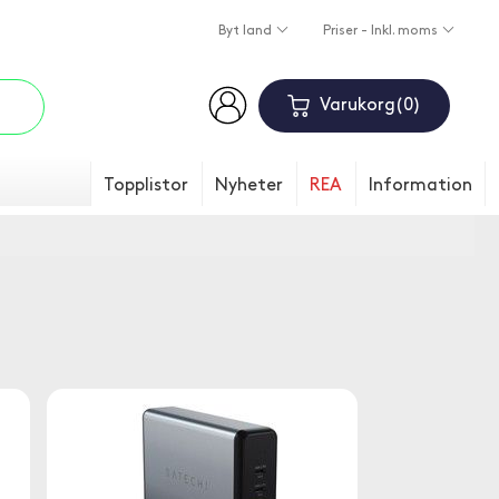
Byt land
Priser - Inkl. moms
Varukorg
0
Topplistor
Nyheter
REA
Information