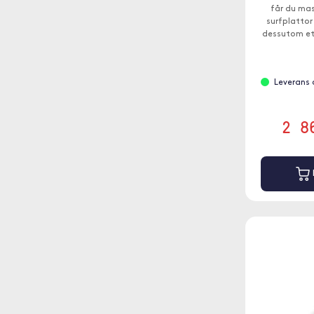
får du mas
surfplattor
dessutom et
du kan hä
Leverans 
2 8