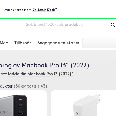
*
u - Order skickas inom
9h 42min 16sek
Mac
Tillbehör
Begagnade telefoner
ing av Macbook Pro 13" (2022)
r att
ladda din Macbook Pro 13 (2022)"
.
odukter
(30 av totalt 43)