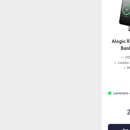
Alogic 
Ban
✓ 21
✓ Ladda 
✓ M
Leverans 