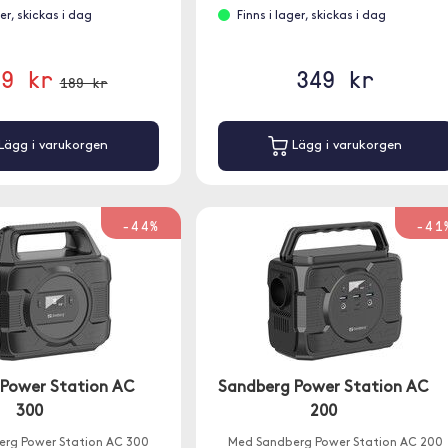
ger, skickas i dag
Finns i lager, skickas i dag
69 kr
349 kr
189 kr
Lägg i varukorgen
Lägg i varukorgen
-44%
-41
Power Station AC
Sandberg Power Station AC
300
200
rg Power Station AC 300
Med Sandberg Power Station AC 200