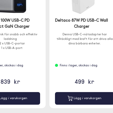
 100W USB-C PD
Deltaco 87W PD USB-C Wall
t GaN Charger
Charger
ik för snabb och effektiv
Denna USB-C-nätadapter har
laddning
tillräckligt med kraft för att driva alla
2 x USB-C-portar
dina bärbara enheter.
 1 x USB-A-port
ger, skickas i dag
Finns i lager, skickas i dag
839 kr
499 kr
Lägg i varukorgen
Lägg i varukorgen