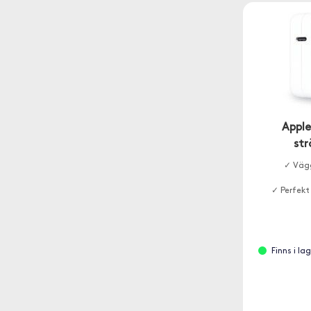
Appl
st
✓ Väg
✓ Perfekt
Finns i la