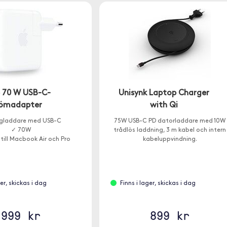
e 70 W USB-C-
Unisynk Laptop Charger
römadapter
with Qi
gladdare med USB-C
75W USB-C PD datorladdare med 10W
✓ 70W
trådlös laddning, 3 m kabel och intern
 till Macbook Air och Pro
kabeluppvindning.
ger, skickas i dag
Finns i lager, skickas i dag
999 kr
899 kr