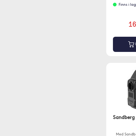
Finns i la
1
Sandberg 
Med Sandbe