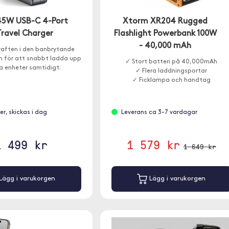
145W USB-C 4-Port
Xtorm XR204 Rugged
ravel Charger
Flashlight Powerbank 100W
- 40,000 mAh
raften i den banbrytande
 för att snabbt ladda upp
✓ Stort batteri på 40,000mAh
yra enheter samtidigt.
✓ Flera laddningsportar
✓ Ficklampa och handtag
ger, skickas i dag
Leverans ca 3-7 vardagar
1 499 kr
1 579 kr
1 649 kr
Lägg i varukorgen
Lägg i varukorgen