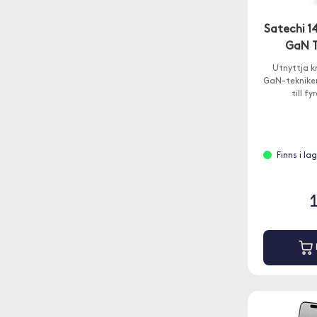
Satechi 
GaN T
Utnyttja k
GaN-tekniken
till f
Finns i la