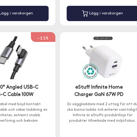
Lägg i varukorgen
Lägg i varukorgen
-11%
90° Angled USB-C
eStuff Infinite Home
B-C Cable 100W
Charger GaN 67W PD
abel med böjd kontakt
En väggladdare med 2 uttag för att d
nabb och säker laddning av
ska kunna ladda två enheter samtidigt
enheter, extremt snabb
Infinite är eStuffs produktlinje för
erföring och bekväm
produkter tillverkade med miljöfokus.
ng tack vare den böjda
spetsen.