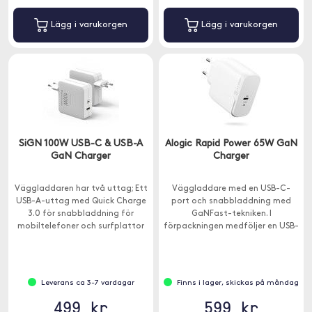
Lägg i varukorgen
Lägg i varukorgen
SiGN 100W USB-C & USB-A
Alogic Rapid Power 65W GaN
GaN Charger
Charger
Väggladdaren har två uttag; Ett
Väggladdare med en USB-C-
USB-A-uttag med Quick Charge
port och snabbladdning med
3.0 för snabbladdning för
GaNFast-tekniken. I
mobiltelefoner och surfplattor
förpackningen medföljer en USB-
samt ett USB-C-uttag med
C-kabel för laddning av din
Power Delivery 3.0.
Macbook med USB-C eller iPad
Pro.
Leverans ca 3-7 vardagar
Finns i lager, skickas på måndag
499 kr
599 kr