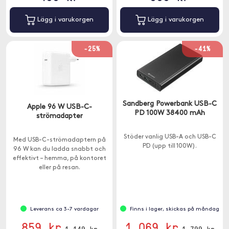
Lägg i varukorgen
Lägg i varukorgen
-25%
-41%
Sandberg Powerbank USB-C
Apple 96 W USB-C-
PD 100W 38400 mAh
strömadapter
Stöder vanlig USB-A och USB-C
Med USB-C-strömadaptern på
PD (upp till 100W).
96 W kan du ladda snabbt och
effektivt – hemma, på kontoret
eller på resan.
Leverans ca 3-7 vardagar
Finns i lager, skickas på måndag
859 kr
1 069 kr
1 149 kr
1 799 kr