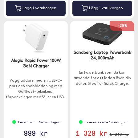
Lägg i varukorgen
Lägg i varukorgen
-28%
Sandberg Laptop Powerbank
24,000mAh
Alogic Rapid Power 100W
GaN Charger
En Powerbank som du kan
använda för att ladda även din
Väggladdare med en USB-C-
dator. Stöd för Quick Charge.
port och snabbladdning med
GaNFast-tekniken. I
förpackningen medföljer en USB-
C-kabel för laddning av din
Macbook med USB-C eller iPad
Pro.
Leverans ca 3-7 vardagar
Leverans ca 3-7 vardagar
999 kr
1 329 kr
1 849 kr