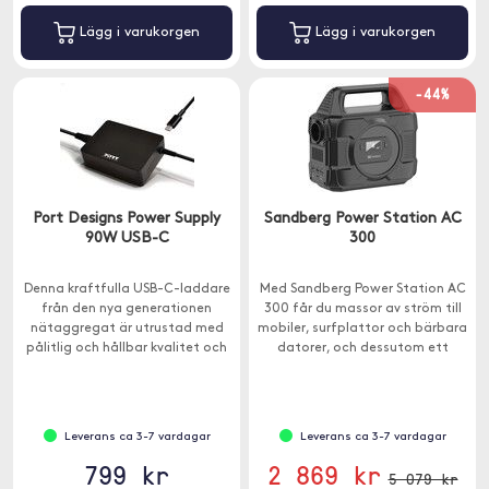
Lägg i varukorgen
Lägg i varukorgen
-44%
Port Designs Power Supply
Sandberg Power Station AC
90W USB-C
300
Denna kraftfulla USB-C-laddare
Med Sandberg Power Station AC
från den nya generationen
300 får du massor av ström till
nätaggregat är utrustad med
mobiler, surfplattor och bärbara
pålitlig och hållbar kvalitet och
datorer, och dessutom ett
låter dig ladda dina datorer
vanligt 230 V-uttag som du kan
effektivt.
hämta upp till 300W från.
Leverans ca 3-7 vardagar
Leverans ca 3-7 vardagar
799 kr
2 869 kr
5 079 kr