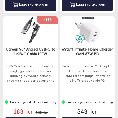
Lägg i varukorgen
Lägg i varukorgen
-11%
Ugreen 90° Angled USB-C to
eStuff Infinite Home Charger
USB-C Cable 100W
GaN 67W PD
USB-C-kabel med böjd kontakt
En väggladdare med 2 uttag för
möjliggör snabb och säker
att du ska kunna ladda två
laddning av mobila enheter,
enheter samtidigt. Infinite är
extremt snabb dataöverföring
eStuffs produktlinje för
och bekväm användning tack
produkter tillverkade med
vare den böjda spetsen.
miljöfokus.
Finns i lager, skickas på måndag
Finns i lager, skickas på måndag
169 kr
349 kr
189 kr