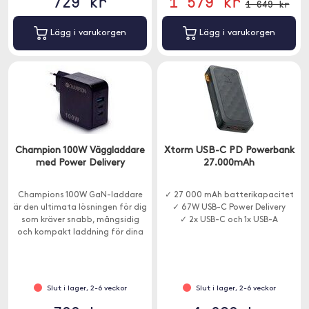
729 kr
1 579 kr
1 649 kr
Lägg i varukorgen
Lägg i varukorgen
Champion 100W Väggladdare
Xtorm USB-C PD Powerbank
med Power Delivery
27.000mAh
Champions 100W GaN-laddare
✓ 27 000 mAh batterikapacitet
är den ultimata lösningen för dig
✓ 67W USB-C Power Delivery
som kräver snabb, mångsidig
✓ 2x USB-C och 1x USB-A
och kompakt laddning för dina
elektroniska prylar.
Slut i lager, 2-6 veckor
Slut i lager, 2-6 veckor