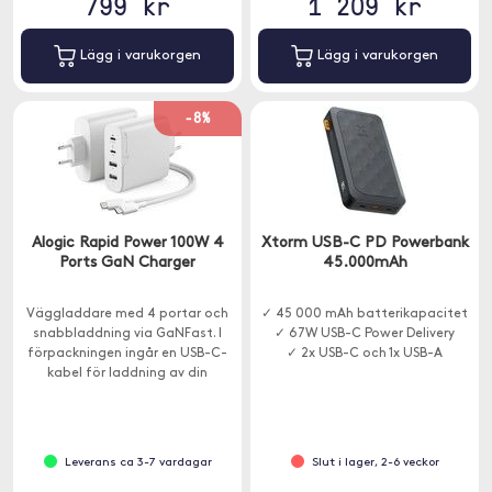
799 kr
1 209 kr
Lägg i varukorgen
Lägg i varukorgen
-8%
Alogic Rapid Power 100W 4
Xtorm USB-C PD Powerbank
Ports GaN Charger
45.000mAh
Väggladdare med 4 portar och
✓ 45 000 mAh batterikapacitet
snabbladdning via GaNFast. I
✓ 67W USB-C Power Delivery
förpackningen ingår en USB-C-
✓ 2x USB-C och 1x USB-A
kabel för laddning av din
Macbook eller iPad Pro.
Leverans ca 3-7 vardagar
Slut i lager, 2-6 veckor