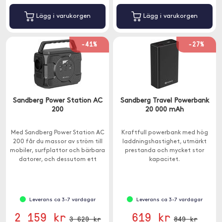
Lägg i varukorgen
Lägg i varukorgen
-41%
-27%
Sandberg Power Station AC
Sandberg Travel Powerbank
200
20 000 mAh
Med Sandberg Power Station AC
Kraftfull powerbank med hög
200 får du massor av ström till
laddningshastighet, utmärkt
mobiler, surfplattor och bärbara
prestanda och mycket stor
datorer, och dessutom ett
kapacitet.
vanligt 230 V-uttag som du kan
hämta upp till 200W från.
Leverans ca 3-7 vardagar
Leverans ca 3-7 vardagar
2 159 kr
619 kr
3 629 kr
849 kr