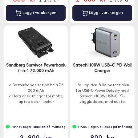
Lägg i varukorgen
Lägg i varukorgen
Sandberg Survivor Powerbank
Satechi 100W USB-C PD Wall
7-in-1 72.000 mAh
Charger
✓ Batterikapacitet på hela 72
Lås upp den fulla potentialen
000 mAh
för USB-C Power Delivery med
✓ Flera anslutningar för mobil,
Satechis 100W USB-C PD-
laptop och tillbehör
väggladdare, med nästa
✓ Trådlös laddning och
generations GaN-teknologi för
snabbladdning
att ge en snabbare och
effektivare laddning än tidigare.
Finns i lager, skickas på måndag
Finns i lager, skickas på måndag
3 899 kr
699 kr