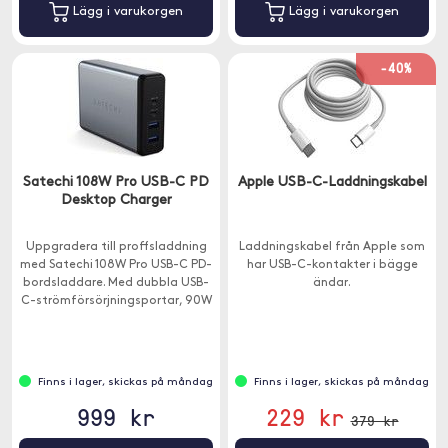
Lägg i varukorgen
Lägg i varukorgen
-40%
Satechi 108W Pro USB-C PD
Apple USB-C-Laddningskabel
Desktop Charger
Uppgradera till proffsladdning
Laddningskabel från Apple som
med Satechi 108W Pro USB-C PD-
har USB-C-kontakter i bägge
bordsladdare. Med dubbla USB-
ändar.
C-strömförsörjningsportar, 90W
och 18W, för att laddning även
av dina mest krävande USB-C-
enheter vid full hastighet - utan
delning av ström.
Finns i lager, skickas på måndag
Finns i lager, skickas på måndag
999 kr
229 kr
379 kr