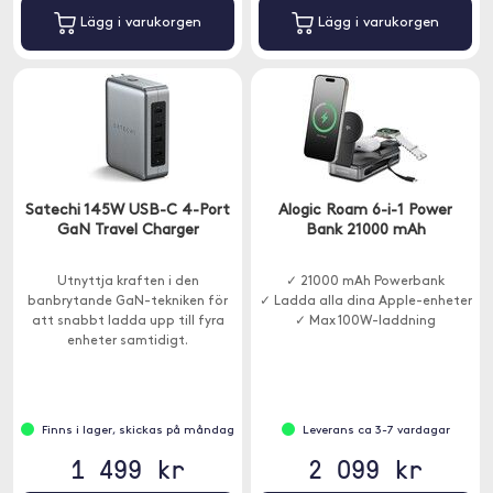
Lägg i varukorgen
Lägg i varukorgen
Satechi 145W USB-C 4-Port
Alogic Roam 6-i-1 Power
GaN Travel Charger
Bank 21000 mAh
Utnyttja kraften i den
✓ 21000 mAh Powerbank
banbrytande GaN-tekniken för
✓ Ladda alla dina Apple-enheter
att snabbt ladda upp till fyra
✓ Max 100W-laddning
enheter samtidigt.
Finns i lager, skickas på måndag
Leverans ca 3-7 vardagar
1 499 kr
2 099 kr