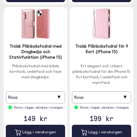
Trolsk Plånboksfodral med
Trolsk Plånboksfodral för 9
Dragkedja och
Kort (iPhone 15)
Stativfunktion (iPhone 15)
Plånboksfodral med både
Ett elegant och stilrent
kortfack, sedelfack och fack
plånboksfodral för din iPhone 15.
med dragkedja.
9st kortfack, 1 sedelfack och
myntfack.
▾
▾
Rosa
Rosa
Finns i lager, skickas i morgon
Finns i lager, skickas i morgon
149 kr
199 kr
Lägg i varukorgen
Lägg i varukorgen