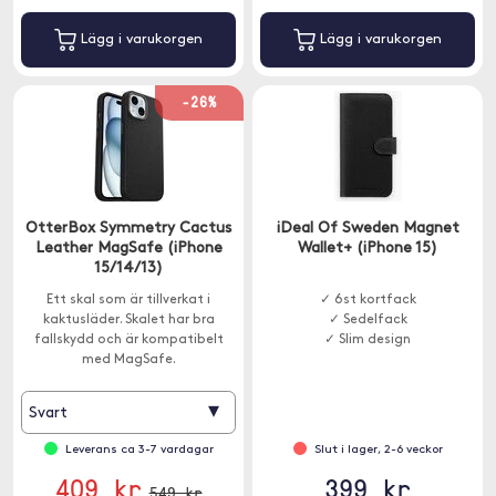
Lägg i varukorgen
Lägg i varukorgen
-26%
OtterBox Symmetry Cactus
iDeal Of Sweden Magnet
Leather MagSafe (iPhone
Wallet+ (iPhone 15)
15/14/13)
Ett skal som är tillverkat i
✓ 6st kortfack
kaktusläder. Skalet har bra
✓ Sedelfack
fallskydd och är kompatibelt
✓ Slim design
med MagSafe.
▾
Svart
Leverans ca 3-7 vardagar
Slut i lager, 2-6 veckor
409 kr
399 kr
549 kr