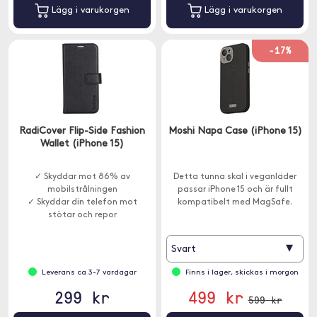
Lägg i varukorgen
Lägg i varukorgen
-17%
RadiCover Flip-Side Fashion
Moshi Napa Case (iPhone 15)
Wallet (iPhone 15)
✓ Skyddar mot 86% av
Detta tunna skal i veganläder
mobilstrålningen
passar iPhone 15 och är fullt
✓ Skyddar din telefon mot
kompatibelt med MagSafe.
stötar och repor
✓ RFID-skydd
▾
Svart
Leverans ca 3-7 vardagar
Finns i lager, skickas i morgon
299 kr
499 kr
599 kr