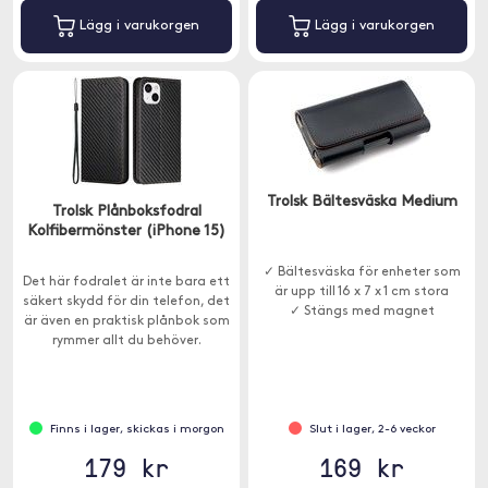
Lägg i varukorgen
Lägg i varukorgen
Trolsk Bältesväska Medium
Trolsk Plånboksfodral
Kolfibermönster (iPhone 15)
✓ Bältesväska för enheter som
Det här fodralet är inte bara ett
är upp till 16 x 7 x 1 cm stora
säkert skydd för din telefon, det
✓ Stängs med magnet
är även en praktisk plånbok som
rymmer allt du behöver.
Finns i lager, skickas i morgon
Slut i lager, 2-6 veckor
179 kr
169 kr