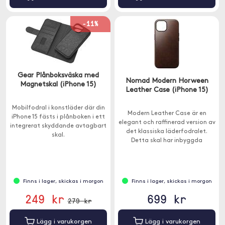
-11%
Gear Plånboksväska med
Nomad Modern Horween
Magnetskal (iPhone 15)
Leather Case (iPhone 15)
Mobilfodral i konstläder där din
Modern Leather Case är en
iPhone 15 fästs i plånboken i ett
elegant och raffinerad version av
integrerat skyddande avtagbart
det klassiska läderfodralet.
skal.
Detta skal har inbyggda
MagSafe-magneter. Passar
iPhone 15.
Finns i lager, skickas i morgon
Finns i lager, skickas i morgon
249 kr
699 kr
279 kr
Lägg i varukorgen
Lägg i varukorgen