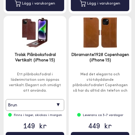
Lägg i varukorgen
Lägg i varukorgen
Trolsk Plånboksfodral
Dbramante1928 Copenhagen
Vertikalt (iPhone 15)
(iPhone 15)
Ett plånboksfodral i
Med det eleganta och
läderimitation som öppnas
stötskyddande
vertikalt. Elegant och smidigt
plånboksfodralet Copenhagen
att använda.
så har du alltid din telefon och
plånbok med dig.
▾
Brun
Finns i lager, skickas i morgon
Leverans ca 3-7 vardagar
149 kr
449 kr