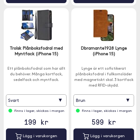
Trolsk Plånboksfodral med
Dbramante1928 Lynge
Myntfack (iPhone 15)
(iPhone 15)
Ett plånboksfodral som har allt
Lynge är ett sofistikerat
du behöver. Många kortfack,
plånboksfodral i fullkornsläder
sedelfack och myntfack.
med magnetiskt skal. 3 kortfack
med RFID-skydd.
▾
▾
Svart
Brun
Finns i lager, skickas i morgon
Finns i lager, skickas i morgon
199 kr
599 kr
Lägg i varukorgen
Lägg i varukorgen