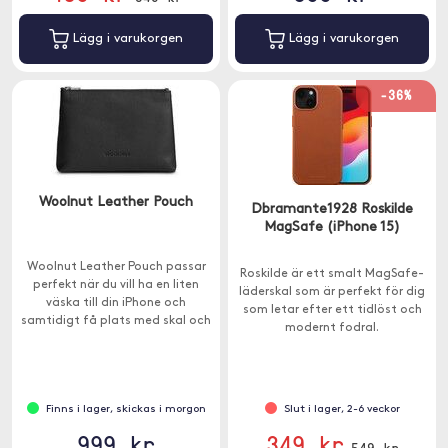
Lägg i varukorgen
Lägg i varukorgen
-36%
Woolnut Leather Pouch
Dbramante1928 Roskilde
MagSafe (iPhone 15)
Woolnut Leather Pouch passar
Roskilde är ett smalt MagSafe-
perfekt när du vill ha en liten
läderskal som är perfekt för dig
väska till din iPhone och
som letar efter ett tidlöst och
samtidigt få plats med skal och
modernt fodral.
andra småsaker.
Finns i lager, skickas i morgon
Slut i lager, 2-6 veckor
999 kr
349 kr
549 kr