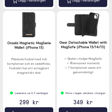
Lägg i varukorgen
Lägg i varukorgen
Gear Detachable Wallet with
Onsala Magnetic MagSerie
MagSafe (iPhone 15/14/13)
Wallet (iPhone 15)
✓ Skalet stödjer MagSafe
Plånboksfodral med två
✓ Återvunnet material
kortplatser och en sedelficka.
✓ 7 kortplatser varav ett
Fodralet har ett avtagbart
genomskinligt
magnetiskt skal.
Leverans ca 3-7 vardagar
Finns i lager, skickas i morgon
299 kr
349 kr