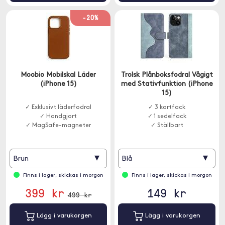
-20%
Moobio Mobilskal Läder
Trolsk Plånboksfodral Vågigt
(iPhone 15)
med Stativfunktion (iPhone
15)
✓ Exklusivt läderfodral
✓ 3 kortfack
✓ Handgjort
✓ 1 sedelfack
✓ MagSafe-magneter
✓ Ställbart
▾
▾
Brun
Blå
Finns i lager, skickas i morgon
Finns i lager, skickas i morgon
399 kr
149 kr
499 kr
Lägg i varukorgen
Lägg i varukorgen