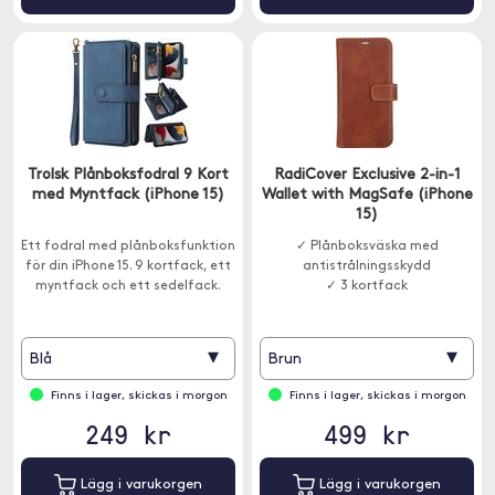
Trolsk Plånboksfodral 9 Kort
RadiCover Exclusive 2-in-1
med Myntfack (iPhone 15)
Wallet with MagSafe (iPhone
15)
Ett fodral med plånboksfunktion
✓ Plånboksväska med
för din iPhone 15. 9 kortfack, ett
antistrålningsskydd
myntfack och ett sedelfack.
✓ 3 kortfack
▾
▾
Blå
Brun
Finns i lager, skickas i morgon
Finns i lager, skickas i morgon
249 kr
499 kr
Lägg i varukorgen
Lägg i varukorgen