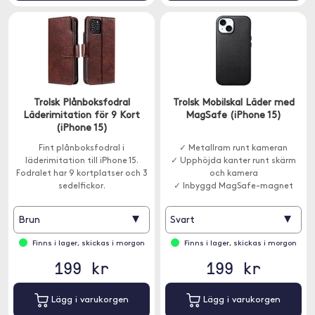
Trolsk Plånboksfodral
Trolsk Mobilskal Läder med
Läderimitation för 9 Kort
MagSafe (iPhone 15)
(iPhone 15)
Fint plånboksfodral i
✓ Metallram runt kameran
läderimitation till iPhone 15.
✓ Upphöjda kanter runt skärm
Fodralet har 9 kortplatser och 3
och kamera
sedelfickor.
✓ Inbyggd MagSafe-magnet
▾
▾
Brun
Svart
Finns i lager, skickas i morgon
Finns i lager, skickas i morgon
199 kr
199 kr
Lägg i varukorgen
Lägg i varukorgen