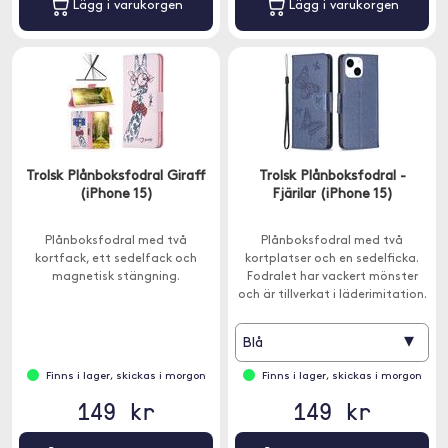
Lägg i varukorgen
Lägg i varukorgen
Trolsk Plånboksfodral Giraff
Trolsk Plånboksfodral -
(iPhone 15)
Fjärilar (iPhone 15)
Plånboksfodral med två
Plånboksfodral med två
kortfack, ett sedelfack och
kortplatser och en sedelficka.
magnetisk stängning.
Fodralet har vackert mönster
och är tillverkat i läderimitation.
▾
Blå
Finns i lager, skickas i morgon
Finns i lager, skickas i morgon
149 kr
149 kr