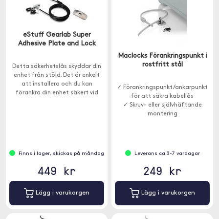
eStuff Gearlab Super
Adhesive Plate and Lock
Maclocks Förankringspunkt i
rostfritt stål
Detta säkerhetslås skyddar din
enhet från stöld. Det är enkelt
att installera och du kan
✓ Förankringspunkt/ankarpunkt
förankra din enhet säkert vid
för att säkra kabellås
ditt skrivbord, bord eller något
✓ Skruv- eller självhäftande
annat fast föremål.
montering
✓ Rostfri stålkonstruktion
Finns i lager, skickas på måndag
Leverans ca 3-7 vardagar
449 kr
249 kr
Lägg i varukorgen
Lägg i varukorgen