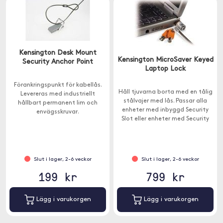
Kensington Desk Mount
Kensington MicroSaver Keyed
Security Anchor Point
Laptop Lock
Förankringspunkt för kabellås.
Håll tjuvarna borta med en tålig
Levereras med industriellt
stålvajer med lås. Passar alla
hållbart permanent lim och
enheter med inbyggd Security
envägsskruvar.
Slot eller enheter med Security
Slot-adapter.
Slut i lager, 2-6 veckor
Slut i lager, 2-6 veckor
199 kr
799 kr
Lägg i varukorgen
Lägg i varukorgen