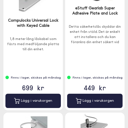
eStuff Gearlab Super
Adhesive Plate and Lock
Compulocks Universal Lock
with Keyed Cable
Detta säkerhetslås skyddar din
enhet från stöld. Det är enkelt
att installera och du kan
1,8 meter lång låskabel som
förankra din enhet säkert vid
fästs med medföljande platta
ditt skrivbord, bord eller något
till din enhet.
annat fast föremål.
Finns i lager, skickas på måndag
Finns i lager, skickas på måndag
699 kr
449 kr
Lägg i varukorgen
Lägg i varukorgen