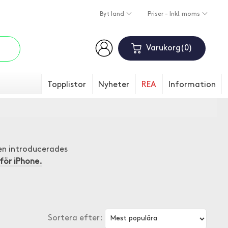
Byt land
Priser - Inkl. moms
Varukorg
0
Topplistor
Nyheter
REA
Information
gen introducerades
för iPhone.
Sortera efter: