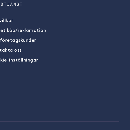
NDTJÄNST
illkor
et köp/reklamation
 företagskunder
takta oss
kie-inställningar