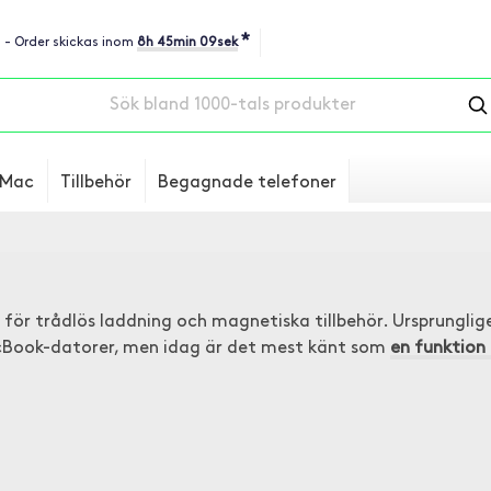
*
u - Order skickas inom
8h 45min 08sek
Mac
Tillbehör
Begagnade telefoner
för trådlös laddning och magnetiska tillbehör. Ursprungli
Book-datorer, men idag är det mest känt som
en funktion 