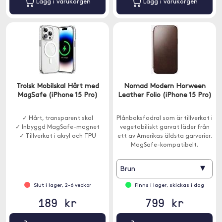
Lägg i varukorgen
Lägg i varukorgen
Trolsk Mobilskal Hårt med
Nomad Modern Horween
MagSafe (iPhone 15 Pro)
Leather Folio (iPhone 15 Pro)
✓ Hårt, transparent skal
Plånboksfodral som är tillverkat i
✓ Inbyggd MagSafe-magnet
vegetabiliskt garvat läder från
✓ Tillverkat i akryl och TPU
ett av Amerikas äldsta garverier.
MagSafe-kompatibelt.
▾
Brun
Slut i lager, 2-6 veckor
Finns i lager, skickas i dag
189 kr
799 kr