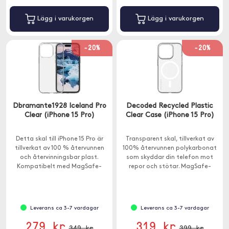
Lägg i varukorgen
Lägg i varukorgen
-20%
-20%
Dbramante1928 Iceland Pro
Decoded Recycled Plastic
Clear (iPhone 15 Pro)
Clear Case (iPhone 15 Pro)
Detta skal till iPhone 15 Pro är
Transparent skal, tillverkat av
tillverkat av 100 % återvunnen
100% återvunnen polykarbonat
och återvinningsbar plast.
som skyddar din telefon mot
Kompatibelt med MagSafe-
repor och stötar. MagSafe-
laddning.
kompatibelt.
Leverans ca 3-7 vardagar
Leverans ca 3-7 vardagar
279 kr
319 kr
349 kr
399 kr