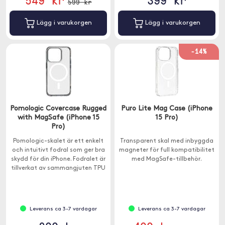
599 kr
Lägg i varukorgen
Lägg i varukorgen
-14%
Pomologic Covercase Rugged
Puro Lite Mag Case (iPhone
with MagSafe (iPhone 15
15 Pro)
Pro)
Pomologic-skalet är ett enkelt
Transparent skal med inbyggda
och intuitivt fodral som ger bra
magneter för full kompatibilitet
skydd för din iPhone. Fodralet är
med MagSafe-tillbehör.
tillverkat av sammangjuten TPU
och PC som ger en bra passform
och samtidigt ett bra fallskydd.
Leverans ca 3-7 vardagar
Leverans ca 3-7 vardagar