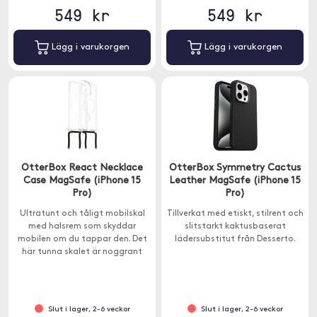
549 kr
549 kr
Lägg i varukorgen
Lägg i varukorgen
OtterBox React Necklace
OtterBox Symmetry Cactus
Case MagSafe (iPhone 15
Leather MagSafe (iPhone 15
Pro)
Pro)
Ultratunt och tåligt mobilskal
Tillverkat med etiskt, stilrent och
med halsrem som skyddar
slitstarkt kaktusbaserat
mobilen om du tappar den. Det
lädersubstitut från Desserto.
här tunna skalet är noggrant
designat för sömlös interaktion
med MagSafe.
Slut i lager, 2-6 veckor
Slut i lager, 2-6 veckor