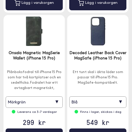
Lägg i varukorgen
Lägg i varukorgen
Onsala Magnetic MagSerie
Decoded Leather Back Cover
Wallet (iPhone 15 Pro)
MagSafe (iPhone 15 Pro)
Plånboksfodral till iPhone 15 Pro
Ett tunt skal i äkta läder som
som har två kortplatser och en
passar till iPhone 15 Pro.
sedelficka. Fodralet har ett
MagSafe-kompatibelt.
avtagbart magnetiskt,
MagSafe-skal.
▾
▾
Mörkgrön
Blå
Leverans ca 3-7 vardagar
Finns i lager, skickas i dag
299 kr
549 kr