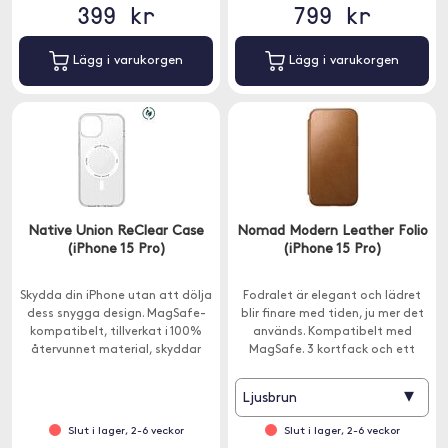
399 kr
799 kr
Lägg i varukorgen
Lägg i varukorgen
Native Union ReClear Case
Nomad Modern Leather Folio
(iPhone 15 Pro)
(iPhone 15 Pro)
Skydda din iPhone utan att dölja
Fodralet är elegant och lädret
dess snygga design. MagSafe-
blir finare med tiden, ju mer det
kompatibelt, tillverkat i 100%
används. Kompatibelt med
återvunnet material, skyddar
MagSafe. 3 kortfack och ett
mot repor och gulnar inte.
sedelfack.
▾
Ljusbrun
Slut i lager, 2-6 veckor
Slut i lager, 2-6 veckor