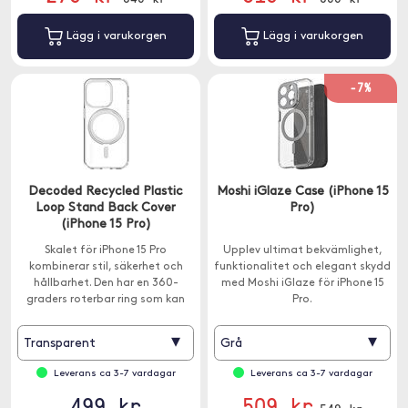
Lägg i varukorgen
Lägg i varukorgen
-7%
Decoded Recycled Plastic
Moshi iGlaze Case (iPhone 15
Loop Stand Back Cover
Pro)
(iPhone 15 Pro)
Skalet för iPhone 15 Pro
Upplev ultimat bekvämlighet,
kombinerar stil, säkerhet och
funktionalitet och elegant skydd
hållbarhet. Den har en 360-
med Moshi iGlaze för iPhone 15
graders roterbar ring som kan
Pro.
användas som stativ.
▾
▾
Transparent
Grå
Leverans ca 3-7 vardagar
Leverans ca 3-7 vardagar
499 kr
509 kr