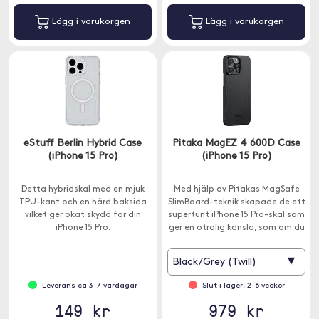
Lägg i varukorgen
Lägg i varukorgen
eStuff Berlin Hybrid Case
Pitaka MagEZ 4 600D Case
(iPhone 15 Pro)
(iPhone 15 Pro)
Detta hybridskal med en mjuk
Med hjälp av Pitakas MagSafe
TPU-kant och en hård baksida
SlimBoard-teknik skapade de ett
vilket ger ökat skydd för din
supertunt iPhone 15 Pro-skal som
iPhone 15 Pro.
ger en otrolig känsla, som om du
håller i en naken iPhone.
▾
Black/Grey (Twill)
Leverans ca 3-7 vardagar
Slut i lager, 2-6 veckor
149 kr
979 kr