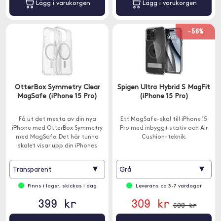
Lägg i varukorgen
Lägg i varukorgen
-56%
OtterBox Symmetry Clear
Spigen Ultra Hybrid S MagFit
MagSafe (iPhone 15 Pro)
(iPhone 15 Pro)
Få ut det mesta av din nya
Ett MagSafe-skal till iPhone 15
iPhone med OtterBox Symmetry
Pro med inbyggt stativ och Air
med MagSafe. Det här tunna
Cushion-teknik.
skalet visar upp din iPhones
snygga design.
▾
▾
Transparent
Grå
Finns i lager, skickas i dag
Leverans ca 3-7 vardagar
399 kr
309 kr
699 kr