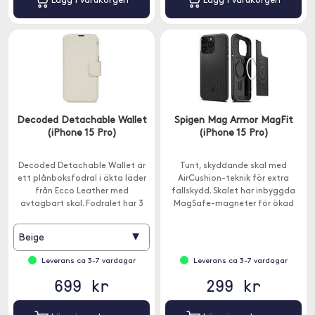
Lägg i varukorgen
Lägg i varukorgen
Decoded Detachable Wallet
Spigen Mag Armor MagFit
(iPhone 15 Pro)
(iPhone 15 Pro)
Decoded Detachable Wallet är
Tunt, skyddande skal med
ett plånboksfodral i äkta läder
AirCushion-teknik för extra
från Ecco Leather med
fallskydd. Skalet har inbyggda
avtagbart skal. Fodralet har 3
MagSafe-magneter för ökad
kortplatser.
bekvämlighet.
▾
Beige
Leverans ca 3-7 vardagar
Leverans ca 3-7 vardagar
699 kr
299 kr