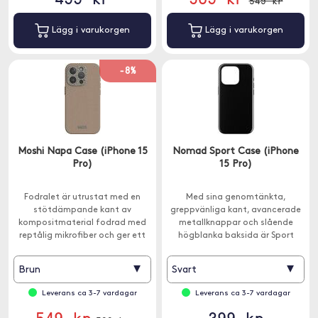
549 kr
Lägg i varukorgen
Lägg i varukorgen
-8%
Moshi Napa Case (iPhone 15
Nomad Sport Case (iPhone
Pro)
15 Pro)
Fodralet är utrustat med en
Med sina genomtänkta,
stötdämpande kant av
greppvänliga kant, avancerade
kompositmaterial fodrad med
metallknappar och slående
reptålig mikrofiber och ger ett
högblanka baksida är Sport
fallskydd av militärklass.
Case det perfekta
vardagstillbehöret till din iPhone.
▾
▾
Brun
Svart
Leverans ca 3-7 vardagar
Leverans ca 3-7 vardagar
549 kr
399 kr