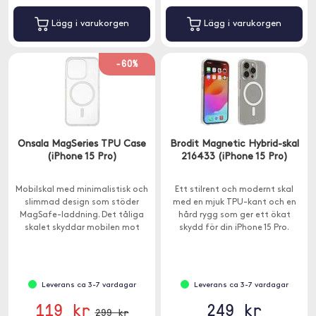
Lägg i varukorgen
Lägg i varukorgen
-60%
Onsala MagSeries TPU Case
Brodit Magnetic Hybrid-skal
(iPhone 15 Pro)
216433 (iPhone 15 Pro)
Mobilskal med minimalistisk och
Ett stilrent och modernt skal
slimmad design som stöder
med en mjuk TPU-kant och en
MagSafe-laddning. Det tåliga
hård rygg som ger ett ökat
skalet skyddar mobilen mot
skydd för din iPhone 15 Pro.
stötar, repor, smuts och damm.
Leverans ca 3-7 vardagar
Leverans ca 3-7 vardagar
119 kr
249 kr
299 kr