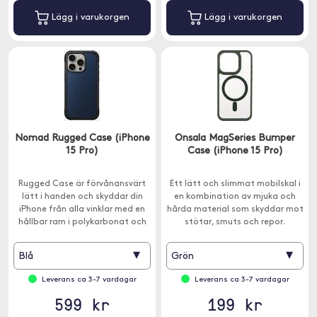
Lägg i varukorgen
Lägg i varukorgen
Nomad Rugged Case (iPhone
Onsala MagSeries Bumper
15 Pro)
Case (iPhone 15 Pro)
Rugged Case är förvånansvärt
Ett lätt och slimmat mobilskal i
lätt i handen och skyddar din
en kombination av mjuka och
iPhone från alla vinklar med en
hårda material som skyddar mot
hållbar ram i polykarbonat och
stötar, smuts och repor.
förstärkta hörn.
Kompatibelt med MagSafe.
▾
▾
Blå
Grön
Leverans ca 3-7 vardagar
Leverans ca 3-7 vardagar
599 kr
199 kr