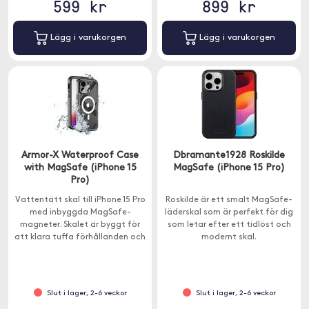
599 kr
899 kr
Lägg i varukorgen
Lägg i varukorgen
Armor-X Waterproof Case
Dbramante1928 Roskilde
with MagSafe (iPhone 15
MagSafe (iPhone 15 Pro)
Pro)
Vattentätt skal till iPhone 15 Pro
Roskilde är ett smalt MagSafe-
med inbyggda MagSafe-
läderskal som är perfekt för dig
magneter. Skalet är byggt för
som letar efter ett tidlöst och
att klara tuffa förhållanden och
modernt skal.
har inbyggt skärmskydd för ett
heltäckande skydd.
Slut i lager, 2-6 veckor
Slut i lager, 2-6 veckor