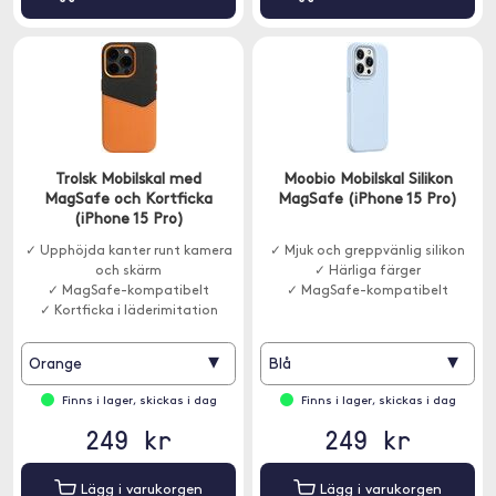
Trolsk Mobilskal med
Moobio Mobilskal Silikon
MagSafe och Kortficka
MagSafe (iPhone 15 Pro)
(iPhone 15 Pro)
✓ Upphöjda kanter runt kamera
✓ Mjuk och greppvänlig silikon
och skärm
✓ Härliga färger
✓ MagSafe-kompatibelt
✓ MagSafe-kompatibelt
✓ Kortficka i läderimitation
▾
▾
Orange
Blå
Finns i lager, skickas i dag
Finns i lager, skickas i dag
249 kr
249 kr
Lägg i varukorgen
Lägg i varukorgen