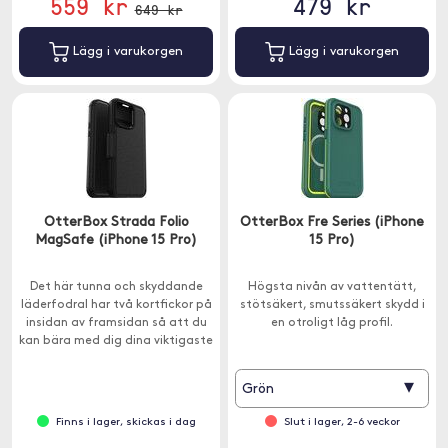
559 kr
479 kr
649 kr
Lägg i varukorgen
Lägg i varukorgen
OtterBox Strada Folio
OtterBox Fre Series (iPhone
MagSafe (iPhone 15 Pro)
15 Pro)
Det här tunna och skyddande
Högsta nivån av vattentätt,
läderfodral har två kortfickor på
stötsäkert, smutssäkert skydd i
insidan av framsidan så att du
en otroligt låg profil.
kan bära med dig dina viktigaste
kort eller sedlar.
▾
Grön
Finns i lager, skickas i dag
Slut i lager, 2-6 veckor