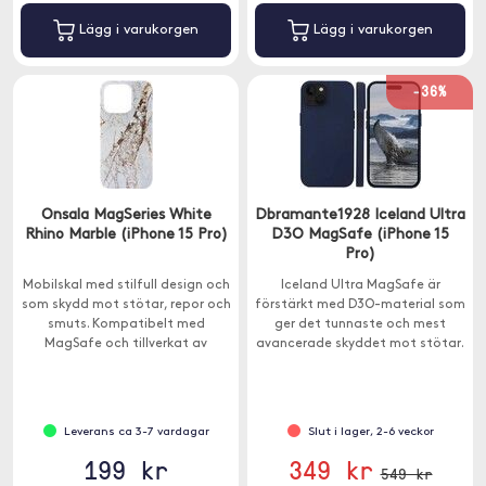
Lägg i varukorgen
Lägg i varukorgen
-36%
Onsala MagSeries White
Dbramante1928 Iceland Ultra
Rhino Marble (iPhone 15 Pro)
D3O MagSafe (iPhone 15
Pro)
Mobilskal med stilfull design och
Iceland Ultra MagSafe är
som skydd mot stötar, repor och
förstärkt med D3O-material som
smuts. Kompatibelt med
ger det tunnaste och mest
MagSafe och tillverkat av
avancerade skyddet mot stötar.
återvunnen stark och tålig
polykarbonat.
Leverans ca 3-7 vardagar
Slut i lager, 2-6 veckor
199 kr
349 kr
549 kr