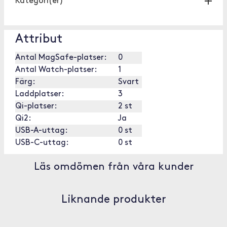
Kategori(er)
Attribut
Antal MagSafe-platser:
0
Antal Watch-platser:
1
Färg:
Svart
Laddplatser:
3
Qi-platser:
2 st
Qi2:
Ja
USB-A-uttag:
0 st
USB-C-uttag:
0 st
Läs omdömen från våra kunder
Liknande produkter