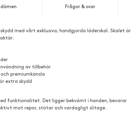
dömen
Frågor & svar
t skydd med vårt exklusiva, handgjorda läderskal. Skalet är
aktär.
äder
vändning av tillbehör
t och premiumkänsla
ör extra skydd
ed funktionalitet. Det ligger bekvämt i handen, bevarar
tivt mot repor, stötar och vardagligt slitage.