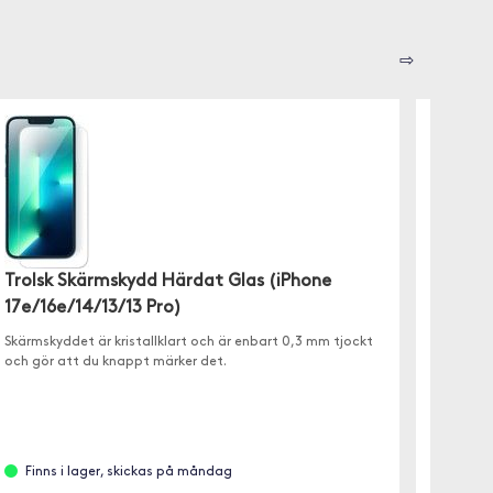
⇨
Trolsk Skärmskydd Härdat Glas (iPhone
Spigen
17e/16e/14/13/13 Pro)
Ultra H
använda
Skärmskyddet är kristallklart och är enbart 0,3 mm tjockt
av skyd
och gör att du knappt märker det.
Slut 
Finns i lager, skickas på måndag