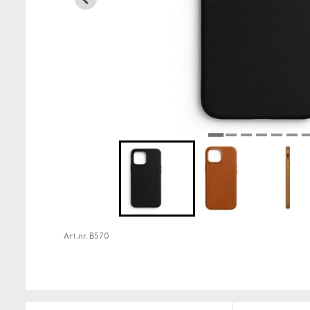
Art.nr.
B570