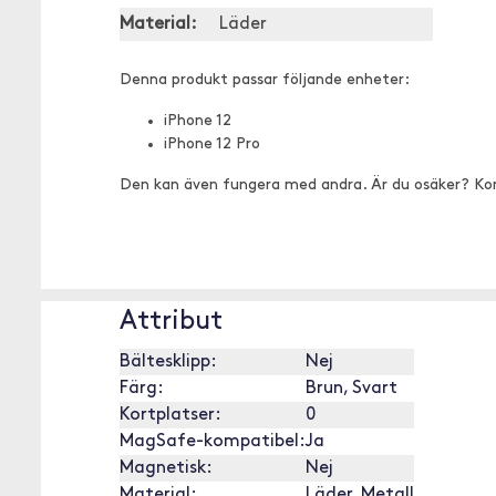
Material:
Läder
Denna produkt passar följande enheter:
iPhone 12
iPhone 12 Pro
Den kan även fungera med andra. Är du osäker? Ko
Attribut
Bältesklipp:
Nej
Färg:
Brun, Svart
Kortplatser:
0
MagSafe-kompatibel:
Ja
Magnetisk:
Nej
Material:
Läder, Metall