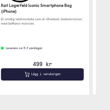
Woolnut 
Karl Lagerfeld Iconic Smartphone Bag
ha en li
(iPhone)
med ska
En smidig telefonväska som är tillverkad i läderimitation
med Saffiano-mönster.
Finn
Leverans ca 3-7 vardagar
499 kr
Lägg i varukorgen