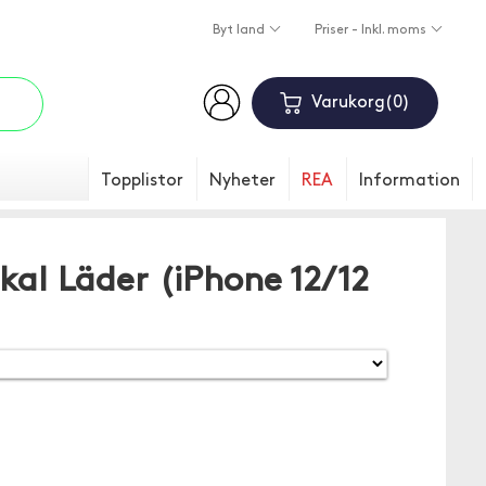
Byt land
Priser - Inkl. moms
Varukorg
0
Topplistor
Nyheter
REA
Information
al Läder (iPhone 12/12