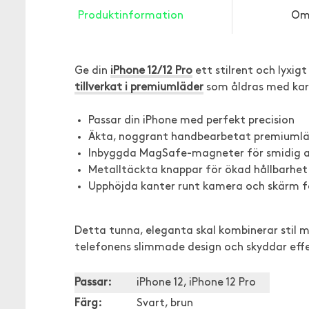
Produktinformation
Om
Ge din
iPhone 12/12 Pro
ett stilrent och lyxig
tillverkat i premiumläder
som åldras med kar
Passar din iPhone med perfekt precision
Äkta, noggrant handbearbetat premiuml
Inbyggda MagSafe-magneter för smidig an
Metalltäckta knappar för ökad hållbarhe
Upphöjda kanter runt kamera och skärm f
Detta tunna, eleganta skal kombinerar stil m
telefonens slimmade design och skyddar effek
Passar:
iPhone 12, iPhone 12 Pro
Färg:
Svart, brun