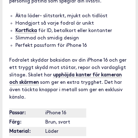
personlig patina som speglar din livsstil.
Äkta läder- slitstarkt, mjukt och tidlöst
Handgjort så varje fodral är unikt
Kortficka
för ID, betalkort eller kontanter
Slimmad och smidig design
Perfekt passform för iPhone 16
Fodralet skyddar baksidan av din iPhone 16 och ger
ett tryggt skydd mot stötar, repor och vardagligt
slitage. Skalet har
upphöjda kanter för kameran
och skärmen
som ger en extra trygghet. Det har
även täckta knappar i metall som ger en exklusiv
känsla.
Passar:
iPhone 16
Färg:
Brun, svart
Material:
Läder