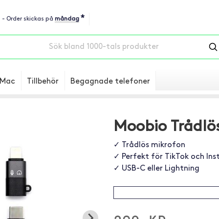
*
u - Order skickas på
måndag
Mac
Tillbehör
Begagnade telefoner
Moobio Trådlö
✓ Trådlös mikrofon
✓ Perfekt för TikTok och In
✓ USB-C eller Lightning