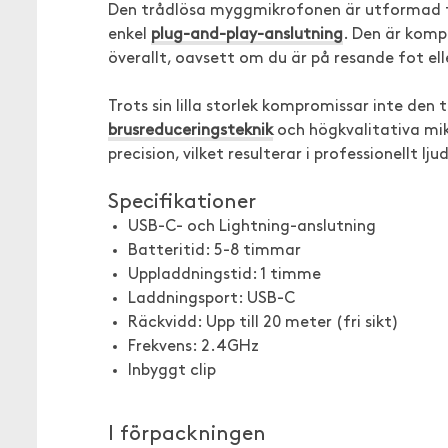
Den trådlösa myggmikrofonen är utformad fö
enkel
plug-and-play-anslutning
. Den är kompa
överallt, oavsett om du är på resande fot ell
Trots sin lilla storlek kompromissar inte de
brusreduceringsteknik
och högkvalitativa mik
precision, vilket resulterar i professionellt ljud
Specifikationer
USB-C- och Lightning-anslutning
Batteritid: 5-8 timmar
Uppladdningstid: 1 timme
Laddningsport: USB-C
Räckvidd: Upp till 20 meter (fri sikt)
Frekvens: 2.4GHz
Inbyggt clip
I förpackningen