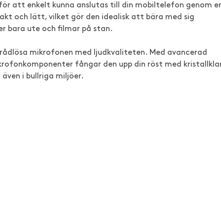
r att enkelt kunna anslutas till din mobiltelefon genom e
kt och lätt, vilket gör den idealisk att bära med sig
er bara ute och filmar på stan.
n trådlösa mikrofonen med ljudkvaliteten. Med avancerad
rofonkomponenter fångar den upp din röst med kristallkla
 även i bullriga miljöer.