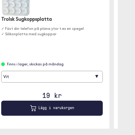
Trolsk Sugkoppsplatta
Ulanz
✓ Fäst din telefon på plana ytor t.ex en spegel
✓ Juste
✓ Silikonplatta med sugkoppar
✓ Passa
✓ Selfie
Finns i lager, skickas på måndag
Slut 
▾
Vit
19 kr
Lägg i varukorgen