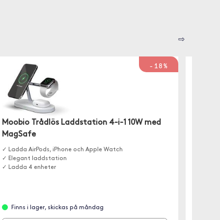
⇨
-18%
Moobio Trådlös Laddstation 4-i-1 10W med
Moobio
MagSafe
Fläta
✓ Ladda AirPods, iPhone och Apple Watch
✓ Elegant laddstation
✓ Fläta
✓ Ladda 4 enheter
✓ USB-A 
✓ 27W
Finns i lager, skickas på måndag
Finn