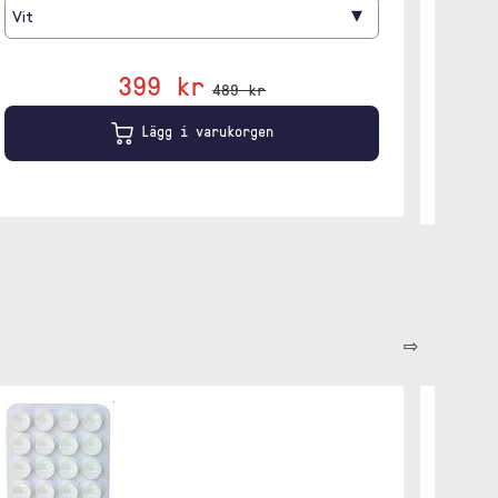
▾
Vit
2 m
399 kr
489 kr
Lägg i varukorgen
⇨