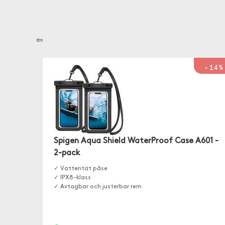
⇦
-14%
Spigen Aqua Shield WaterProof Case A601 -
2-pack
✓ Vattentät påse
✓ IPX8-klass
✓ Avtagbar och justerbar rem