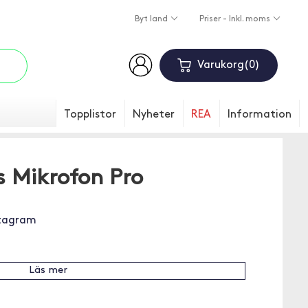
Byt land
Priser - Inkl. moms
Varukorg
0
Topplistor
Nyheter
REA
Information
s Mikrofon Pro
stagram
Läs mer