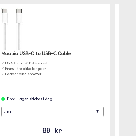
Moobio USB-C to USB-C Cable
Moobi
✓ USB-C- till USB-C-kabel
✓ USB-C-
✓ Finns i tre olika längder
✓ För l
✓ Laddar dina enheter
✓ Finns 
Finns i lager, skickas i dag
Finns
▾
2 m
1 m
99 kr