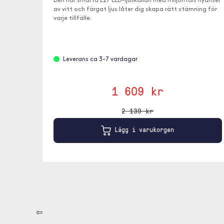
Den här smarta E27 LED-ljuskällan med miljontals nyanser
av vitt och färgat ljus låter dig skapa rätt stämning för
varje tillfälle.
Leverans ca 3-7 vardagar
1 609 kr
2 139 kr
Lägg i varukorgen
⇦