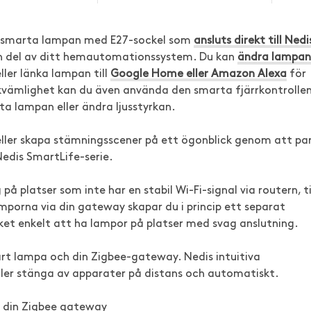
är smarta lampan med E27-sockel som
ansluts direkt till Nedi
en del av ditt hemautomationssystem. Du kan
ändra lampan
ler länka lampan till
Google Home eller Amazon Alexa
för
ekvämlighet kan du även använda den smarta fjärrkontrolle
ta lampan eller ändra ljusstyrkan.
ller skapa stämningsscener på ett ögonblick genom att pa
edis SmartLife-serie.
 platser som inte har en stabil Wi-Fi-signal via routern, ti
porna via din gateway skapar du i princip ett separat
ket enkelt att ha lampor på platser med svag anslutning.
mart lampa och din Zigbee-gateway. Nedis intuitiva
eller stänga av apparater på distans och automatiskt.
via din Zigbee gateway