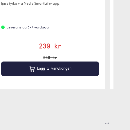
ljusstyrka via Nedis SmartLife-app.
ditt hem
Leverans ca 3-7 vardagar
Slut 
239 kr
249 kr
Lägg i varukorgen
⇨