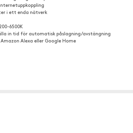
internetuppkoppling
er i ett enda nätverk
2200-6500K
lla in tid för automatisk påslagning/avstängning
d Amazon Alexa eller Google Home