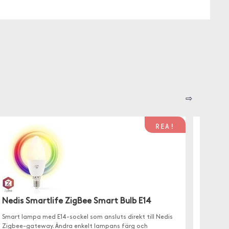
⇨
REA!
Nedis Smartlife ZigBee Smart Bulb E14
Philip
Smart lampa med E14-sockel som ansluts direkt till Nedis
Sätt fä
Zigbee-gateway. Ändra enkelt lampans färg och
Philips.