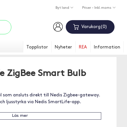
Byt land
Priser - Inkl. moms
Varukorg
0
Topplistor
Nyheter
REA
Information
fe ZigBee Smart Bulb
som ansluts direkt till Nedis Zigbee-gateway.
ch ljusstyrka via Nedis SmartLife-app.
Läs mer