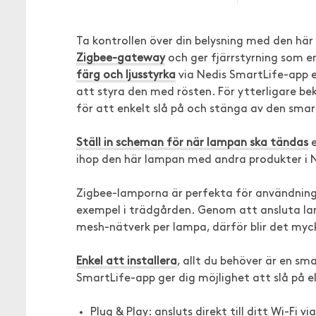
Ta kontrollen över din belysning med den h
Zigbee-gateway
och ger fjärrstyrning som 
färg och ljusstyrka
via Nedis SmartLife-app el
att styra den med rösten. För ytterligare b
för att enkelt slå på och stänga av den smar
Ställ in scheman för när lampan ska tändas
e
ihop den här lampan med andra produkter i N
Zigbee-lamporna är perfekta för användning på
exempel i trädgården. Genom att ansluta lam
mesh-nätverk per lampa, därför blir det myc
Enkel att installera
, allt du behöver är en s
SmartLife-app ger dig möjlighet att slå på 
Plug & Play: ansluts direkt till ditt Wi-Fi 