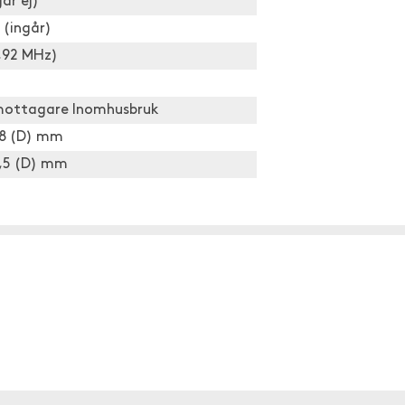
går ej)
 (ingår)
,92 MHz)
mottagare Inomhusbruk
 68 (D) mm
15,5 (D) mm