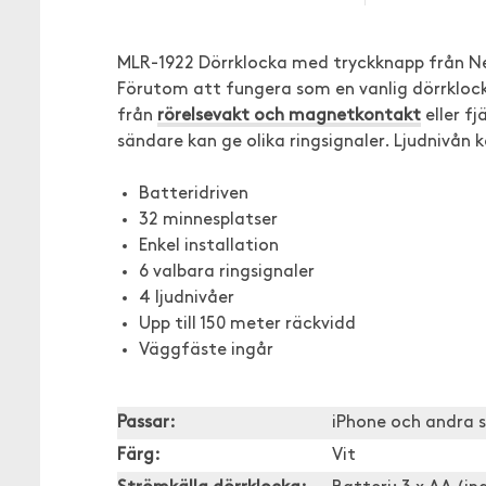
MLR-1922 Dörrklocka med tryckknapp från Ne
Förutom att fungera som en vanlig dörrkloc
från
rörelsevakt och magnetkontakt
eller fj
sändare kan ge olika ringsignaler. Ljudnivån k
Batteridriven
32 minnesplatser
Enkel installation
6 valbara ringsignaler
4 ljudnivåer
Upp till 150 meter räckvidd
Väggfäste ingår
Passar:
iPhone och andra 
Färg:
Vit