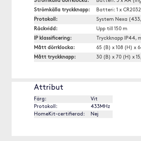
Strömkälla dörrklocka:
Batteri: 3 x AA (in
Strömkälla tryckknapp:
Batteri: 1 x CR2032
Protokoll:
System Nexa (433
Räckvidd:
Upp till 150 m
IP klassificering:
Tryckknapp IP44, 
Mått dörrklocka:
65 (B) x 108 (H) x
Mått tryckknapp:
30 (B) x 70 (H) x 
Attribut
Färg:
Vit
Protokoll:
433MHz
HomeKit-certifierad:
Nej