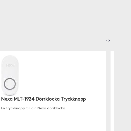
⇨
Nexa MLT-1924 Dörrklocka Tryckknapp
Nexa 
En tryckknapp till din Nexa dörrklocka.
Set med
som en 
dörrkloc
magnetk