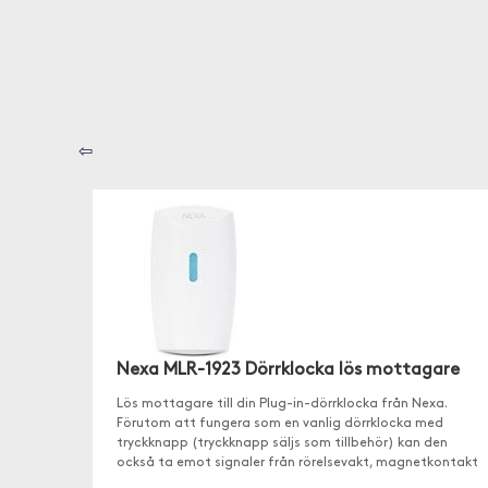
⇦
Nexa MLR-1923 Dörrklocka lös mottagare
Lös mottagare till din Plug-in-dörrklocka från Nexa.
Förutom att fungera som en vanlig dörrklocka med
tryckknapp (tryckknapp säljs som tillbehör) kan den
också ta emot signaler från rörelsevakt, magnetkontakt
eller fjärrkontroll om så önskas.