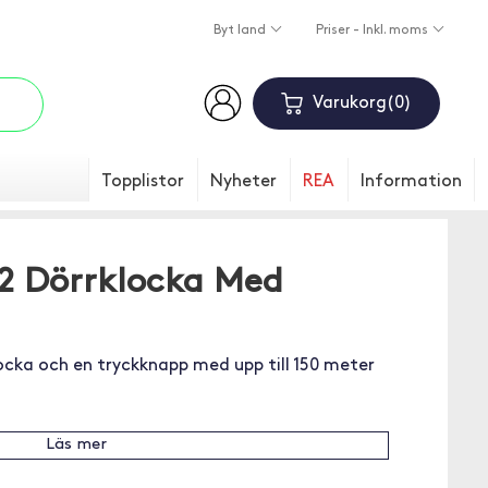
Byt land
Priser - Inkl. moms
Varukorg
0
Topplistor
Nyheter
REA
Information
2 Dörrklocka Med
ocka och en tryckknapp med upp till 150 meter
Läs mer