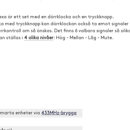
xa är ett set med en dörrklocka och en tryckknapp.
ka med tryckknapp kan dörrklockan också ta emot signaler
ärrkontroll om så önskas. Det finns 6 valbara signaler så olik
an ställas i
4 olika nivåer
: Hög - Mellan - Låg - Mute.
smarta enheter via
433MHz-brygga