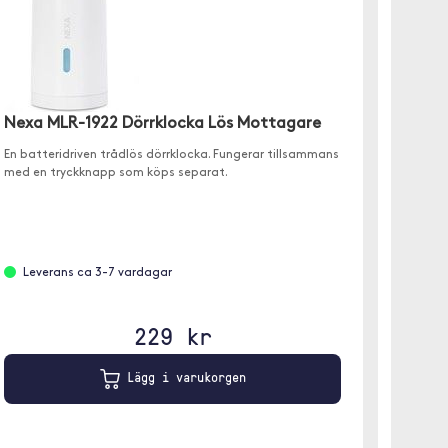
Zens 
Nexa MLR-1922 Dörrklocka Lös Mottagare
2-i-1 M
En batteridriven trådlös dörrklocka. Fungerar tillsammans
kompakt
med en tryckknapp som köps separat.
Leve
Leverans ca 3-7 vardagar
229 kr
Lägg i varukorgen