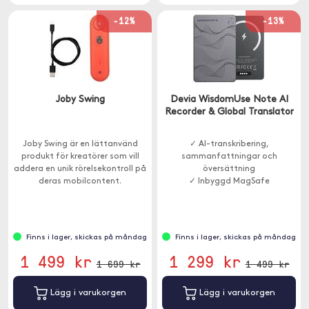
-12%
-13%
Joby Swing
Devia WisdomUse Note AI
Recorder & Global Translator
Joby Swing är en lättanvänd
✓ AI-transkribering,
produkt för kreatörer som vill
sammanfattningar och
addera en unik rörelsekontroll på
översättning
deras mobilcontent.
✓ Inbyggd MagSafe
Finns i lager, skickas på måndag
Finns i lager, skickas på måndag
1 499 kr
1 299 kr
1 699 kr
1 499 kr
Lägg i varukorgen
Lägg i varukorgen