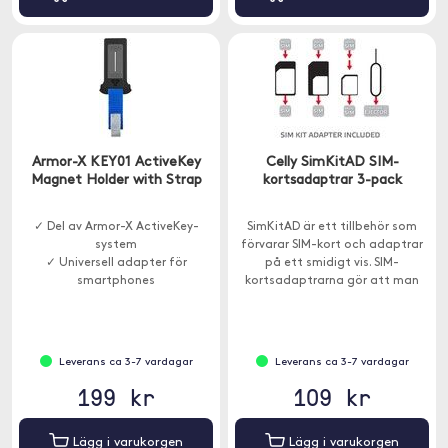
Armor-X KEY01 ActiveKey
Celly SimKitAD SIM-
Magnet Holder with Strap
kortsadaptrar 3-pack
✓ Del av Armor-X ActiveKey-
SimKitAD är ett tillbehör som
system
förvarar SIM-kort och adaptrar
✓ Universell adapter för
på ett smidigt vis. SIM-
smartphones
kortsadaptrarna gör att man
✓ Magnetisk konstruktion
kan använda Nano- och Micro-
SIM med äldre enheter.
Leverans ca 3-7 vardagar
Leverans ca 3-7 vardagar
199 kr
109 kr
Lägg i varukorgen
Lägg i varukorgen