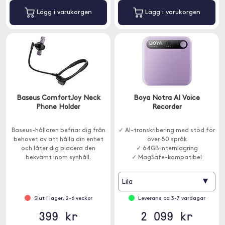
Lägg i varukorgen
Lägg i varukorgen
Baseus ComfortJoy Neck
Boya Notra AI Voice
Phone Holder
Recorder
Baseus-hållaren befriar dig från
✓ AI-transkribering med stöd för
behovet av att hålla din enhet
över 80 språk
och låter dig placera den
✓ 64GB internlagring
bekvämt inom synhåll.
✓ MagSafe-kompatibel
▾
Lila
Slut i lager, 2-6 veckor
Leverans ca 3-7 vardagar
399 kr
2 099 kr