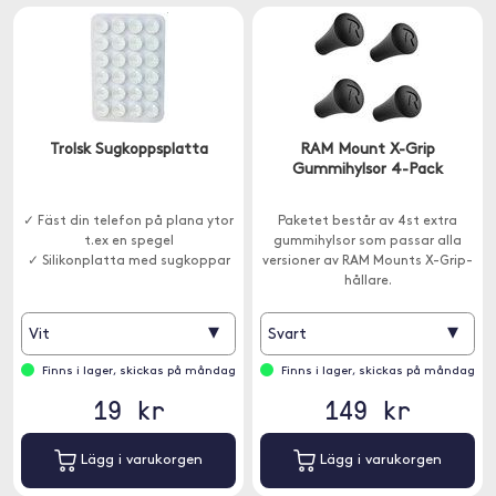
Trolsk Sugkoppsplatta
RAM Mount X-Grip
Gummihylsor 4-Pack
✓ Fäst din telefon på plana ytor
Paketet består av 4st extra
t.ex en spegel
gummihylsor som passar alla
✓ Silikonplatta med sugkoppar
versioner av RAM Mounts X-Grip-
hållare.
▾
▾
Vit
Svart
Finns i lager, skickas på måndag
Finns i lager, skickas på måndag
19 kr
149 kr
Lägg i varukorgen
Lägg i varukorgen