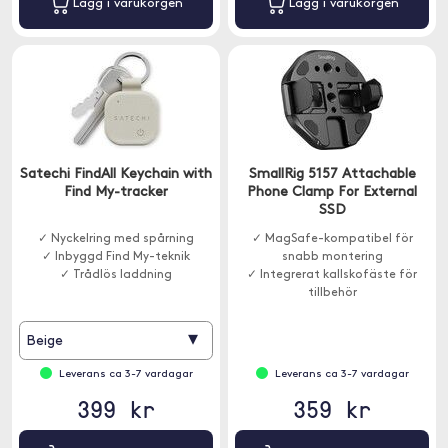
Lägg i varukorgen
Lägg i varukorgen
Satechi FindAll Keychain with
SmallRig 5157 Attachable
Find My-tracker
Phone Clamp For External
SSD
✓ Nyckelring med spårning
✓ MagSafe-kompatibel för
✓ Inbyggd Find My-teknik
snabb montering
✓ Trådlös laddning
✓ Integrerat kallskofäste för
tillbehör
✓ Stabil montering av extern SSD
▾
Beige
Leverans ca 3-7 vardagar
Leverans ca 3-7 vardagar
399 kr
359 kr