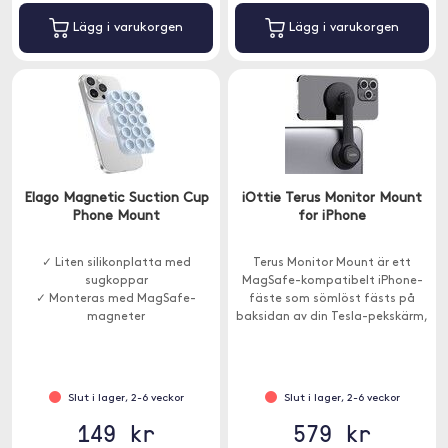
Lägg i varukorgen
Lägg i varukorgen
Elago Magnetic Suction Cup
iOttie Terus Monitor Mount
Phone Mount
for iPhone
✓ Liten silikonplatta med
Terus Monitor Mount är ett
sugkoppar
MagSafe-kompatibelt iPhone-
✓ Monteras med MagSafe-
fäste som sömlöst fästs på
magneter
baksidan av din Tesla-pekskärm,
fordonsmonitor eller skärm
hemma.
Slut i lager, 2-6 veckor
Slut i lager, 2-6 veckor
149 kr
579 kr