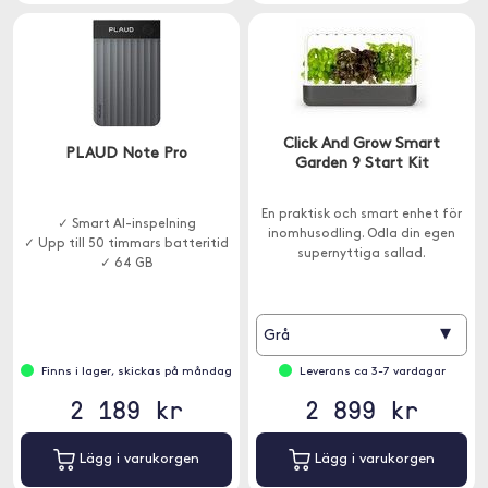
Click And Grow Smart
PLAUD Note Pro
Garden 9 Start Kit
En praktisk och smart enhet för
✓ Smart AI-inspelning
inomhusodling. Odla din egen
✓ Upp till 50 timmars batteritid
supernyttiga sallad.
✓ 64 GB
▾
Grå
Finns i lager, skickas på måndag
Leverans ca 3-7 vardagar
2 189 kr
2 899 kr
Lägg i varukorgen
Lägg i varukorgen