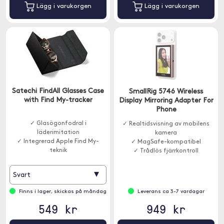
Lägg i varukorgen
Lägg i varukorgen
Satechi FindAll Glasses Case
SmallRig 5746 Wireless
with Find My-tracker
Display Mirroring Adapter For
Phone
✓ Glasögonfodral i
✓ Realtidsvisning av mobilens
läderimitation
kamera
✓ Integrerad Apple Find My-
✓ MagSafe-kompatibel
teknik
✓ Trådlös fjärrkontroll
✓ Lång batteritid
▾
Svart
Finns i lager, skickas på måndag
Leverans ca 3-7 vardagar
549 kr
949 kr