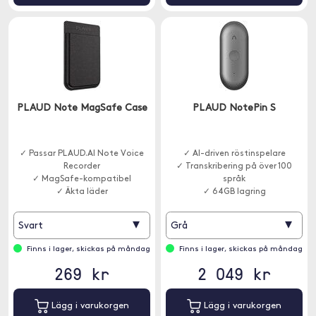
PLAUD Note MagSafe Case
PLAUD NotePin S
✓ Passar PLAUD.AI Note Voice
✓ AI-driven röstinspelare
Recorder
✓ Transkribering på över 100
✓ MagSafe-kompatibel
språk
✓ Äkta läder
✓ 64GB lagring
▾
▾
Svart
Grå
Finns i lager, skickas på måndag
Finns i lager, skickas på måndag
269 kr
2 049 kr
Lägg i varukorgen
Lägg i varukorgen