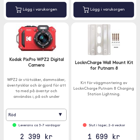
Lägg i varukorgen
Lägg i varukorgen
Kodak PixPro WPZ2 Digital
LocknCharge Wall Mount Kit
Camera
for Putnam 8
WPZ2 är stötsäker, dammsäker,
Kit för väggmontering av
äventyrsklar och är gjord för att
LocknCharge Putnam 8 Charging
ta med på äventyr och
Station Lightning.
användas i, på och under
vattnen - ner till 15 meters djup.
▾
Röd
Leverans ca 3-7 vardagar
Slut i lager, 2-6 veckor
2 399 kr
1 699 kr