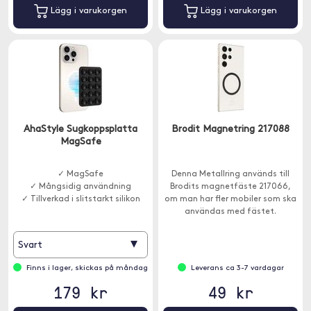
Lägg i varukorgen
Lägg i varukorgen
AhaStyle Sugkoppsplatta
Brodit Magnetring 217088
MagSafe
✓ MagSafe
Denna Metallring används till
✓ Mångsidig användning
Brodits magnetfäste 217066,
✓ Tillverkad i slitstarkt silikon
om man har fler mobiler som ska
användas med fästet.
▾
Svart
Finns i lager, skickas på måndag
Leverans ca 3-7 vardagar
179 kr
49 kr