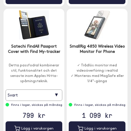
Satechi FindAll Passport
SmallRig 4850 Wireless Video
Cover with Find My-tracker
Monitor For Phone
Detta passfodral kombinerar
✓ Trådlös monitor med
stil, funktionalitet och det
videoöverföring i realtid
senaste inom Apples Hitta-
✓ Monteras med MagSafe eller
spårningsteknik.
1/4"-gänga
▾
Svart
Finns i lager, skickas på måndag
Finns i lager, skickas på måndag
799 kr
1 099 kr
Lägg i varukorgen
Lägg i varukorgen