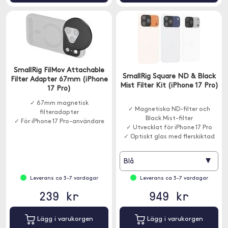
SmallRig FilMov Attachable
SmallRig Square ND & Black
Filter Adapter 67mm (iPhone
Mist Filter Kit (iPhone 17 Pro)
17 Pro)
✓ 67mm magnetisk
✓ Magnetiska ND-filter och
filteradapter
Black Mist-filter
✓ För iPhone 17 Pro-användare
✓ Utvecklat för iPhone 17 Pro
✓ Optiskt glas med flerskiktad
nanocoating
▾
Blå
Leverans ca 3-7 vardagar
Leverans ca 3-7 vardagar
239 kr
949 kr
Lägg i varukorgen
Lägg i varukorgen