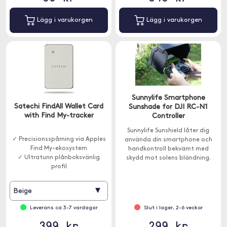
Lägg i varukorgen
Lägg i varukorgen
Sunnylife Smartphone
Satechi FindAll Wallet Card
Sunshade for DJI RC-N1
with Find My-tracker
Controller
Sunnylife Sunshield låter dig
✓ Precisionsspårning via Apples
använda din smartphone och
Find My-ekosystem
handkontroll bekvämt med
✓ Ultratunn plånboksvänlig
skydd mot solens bländning.
profil
▾
Beige
Leverans ca 3-7 vardagar
Slut i lager, 2-6 veckor
399 kr
299 kr