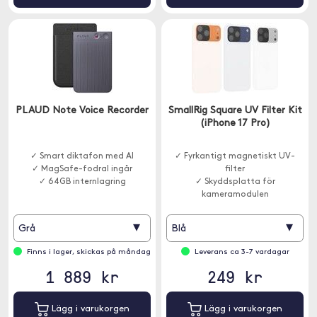
PLAUD Note Voice Recorder
SmallRig Square UV Filter Kit
(iPhone 17 Pro)
✓ Smart diktafon med AI
✓ Fyrkantigt magnetiskt UV-
✓ MagSafe-fodral ingår
filter
✓ 64GB internlagring
✓ Skyddsplatta för
kameramodulen
✓ Snabb magnetisk montering
▾
▾
Grå
Blå
Finns i lager, skickas på måndag
Leverans ca 3-7 vardagar
1 889 kr
249 kr
Lägg i varukorgen
Lägg i varukorgen