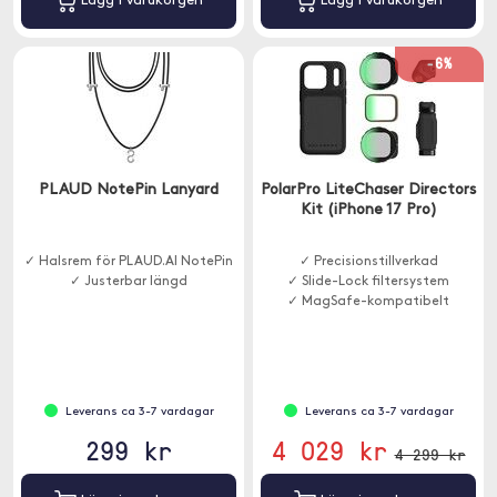
Lägg i varukorgen
Lägg i varukorgen
-6%
PLAUD NotePin Lanyard
PolarPro LiteChaser Directors
Kit (iPhone 17 Pro)
✓ Halsrem för PLAUD.AI NotePin
✓ Precisionstillverkad
✓ Justerbar längd
✓ Slide-Lock filtersystem
✓ MagSafe-kompatibelt
Leverans ca 3-7 vardagar
Leverans ca 3-7 vardagar
299 kr
4 029 kr
4 299 kr