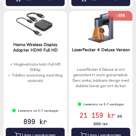
-38%
Hama Wireless Display
LaserPecker 4 Deluxe Version
Adapter HDMI Full HD
✓ Högkvalitativ bild i Full HD
LaserPecker 4 Deluxe är ett
1080p
genombrott inom gravyrteknik.
✓ Trådlös anslutning med lång
Dess unika, bärbara design med
räckvidd
dubbla lasrar gör att du kan
✓ Passar TV, projektor och skärm
arbeta med en mängd olika
material.
Leverans ca 3-7 vardagar
Leverans ca 3-7 vardagar
21 159 kr
33
899 kr
999 kr
Lägg i varukorgen
Lägg i varukorgen