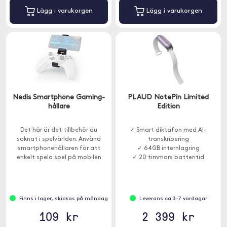
Lägg i varukorgen
Lägg i varukorgen
Nedis Smartphone Gaming-
PLAUD NotePin Limited
hållare
Edition
Det här är det tillbehör du
✓ Smart diktafon med AI-
saknat i spelvärlden. Använd
transkribering
smartphonehållaren för att
✓ 64GB internlagring
enkelt spela spel på mobilen
✓ 20 timmars batteritid
med en Xbox-kontroll.
Finns i lager, skickas på måndag
Leverans ca 3-7 vardagar
109 kr
2 399 kr