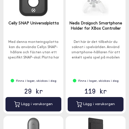
Celly SNAP Universalplatta
Nedis Draigoch Smartphone
Holder for XBox Controller
Med denna monteringsplatta
Det här är det tillbehör du
kan du använda Cellys SNAP-
saknat i spelvärlden. Använd
hållare och fästen utan ett
smartphone-hållaren för att
specifikt SNAP-skal. Platta har
enkelt spela spel på mobilen
ett gängat hål för att låsa din
med Xbox One-kontrollen.
enhet till fästena.
Finns i lager, skickas i dag
Finns i lager, skickas i dag
29 kr
119 kr
Lägg i varukorgen
Lägg i varukorgen