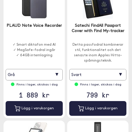
PLAUD Note Voice Recorder
Satechi FindAll Passport
Cover with Find My-tracker
✓ Smart diktafon med AI
Detta passfodral kombinerar
✓ MagSafe-fodral ingår
stil, funktionalitet och det
✓ 64GB internlagring
senaste inom Apples Hitta-
spårningsteknik.
▾
▾
Grå
Svart
Finns i lager, skickas i dag
Finns i lager, skickas i dag
1 889 kr
799 kr
Lägg i varukorgen
Lägg i varukorgen