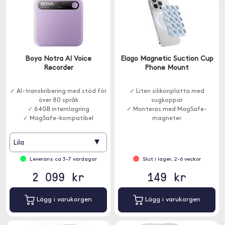
Boya Notra AI Voice
Elago Magnetic Suction Cup
Recorder
Phone Mount
✓ AI-transkribering med stöd för
✓ Liten silikonplatta med
över 80 språk
sugkoppar
✓ 64GB internlagring
✓ Monteras med MagSafe-
✓ MagSafe-kompatibel
magneter
▾
Lila
Leverans ca 3-7 vardagar
Slut i lager, 2-6 veckor
2 099 kr
149 kr
Lägg i varukorgen
Lägg i varukorgen