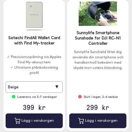
Sunnylife Smartphone
Satechi FindAll Wallet Card
Sunshade for DJI RC-N1
with Find My-tracker
Controller
Sunnylife Sunshield låter dig
✓ Precisionsspårning via Apples
använda din smartphone och
Find My-ekosystem
handkontroll bekvämt med
✓ Ultratunn plånboksvänlig
skydd mot solens bländning.
profil
▾
Beige
Leverans ca 3-7 vardagar
Slut i lager, 2-6 veckor
399 kr
299 kr
Lägg i varukorgen
Lägg i varukorgen