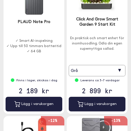
Click And Grow Smart
PLAUD Note Pro
Garden 9 Start Kit
En praktisk och smart enhet för
✓ Smart AI-inspelning
inomhusodling. Odla din egen
✓ Upp till 50 timmars batteritid
supernyttiga sallad.
✓ 64 GB
▾
Grå
Finns i lager, skickas i dag
Leverans ca 3-7 vardagar
2 189 kr
2 899 kr
Lägg i varukorgen
Lägg i varukorgen
-12%
-13%