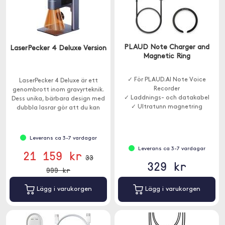
PLAUD Note Charger and
LaserPecker 4 Deluxe Version
Magnetic Ring
✓ För PLAUD.AI Note Voice
LaserPecker 4 Deluxe är ett
Recorder
genombrott inom gravyrteknik.
✓ Laddnings- och datakabel
Dess unika, bärbara design med
✓ Ultratunn magnetring
dubbla lasrar gör att du kan
arbeta med en mängd olika
material.
Leverans ca 3-7 vardagar
Leverans ca 3-7 vardagar
21 159 kr
33
329 kr
999 kr
Lägg i varukorgen
Lägg i varukorgen