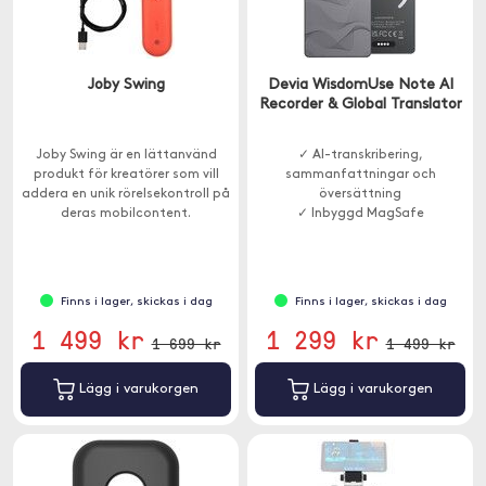
Joby Swing
Devia WisdomUse Note AI
Recorder & Global Translator
Joby Swing är en lättanvänd
✓ AI-transkribering,
produkt för kreatörer som vill
sammanfattningar och
addera en unik rörelsekontroll på
översättning
deras mobilcontent.
✓ Inbyggd MagSafe
Finns i lager, skickas i dag
Finns i lager, skickas i dag
1 499 kr
1 299 kr
1 699 kr
1 499 kr
Lägg i varukorgen
Lägg i varukorgen