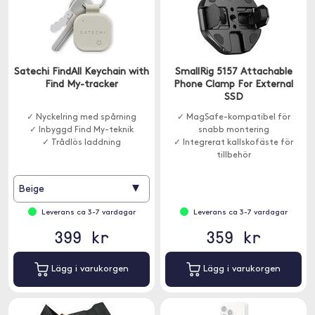
Satechi FindAll Keychain with
SmallRig 5157 Attachable
Find My-tracker
Phone Clamp For External
SSD
✓ Nyckelring med spårning
✓ MagSafe-kompatibel för
✓ Inbyggd Find My-teknik
snabb montering
✓ Trådlös laddning
✓ Integrerat kallskofäste för
tillbehör
✓ Stabil montering av extern SSD
▾
Beige
Leverans ca 3-7 vardagar
Leverans ca 3-7 vardagar
399 kr
359 kr
Lägg i varukorgen
Lägg i varukorgen