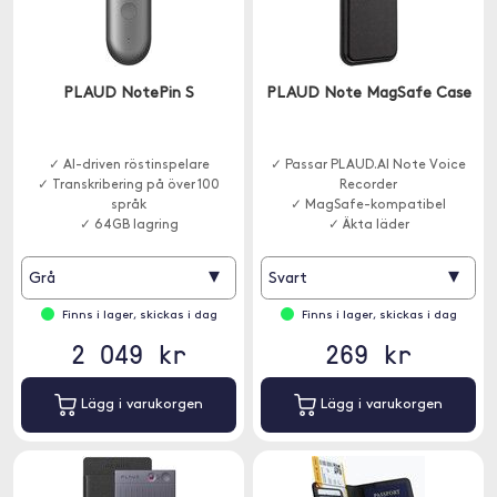
PLAUD NotePin S
PLAUD Note MagSafe Case
✓ AI-driven röstinspelare
✓ Passar PLAUD.AI Note Voice
✓ Transkribering på över 100
Recorder
språk
✓ MagSafe-kompatibel
✓ 64GB lagring
✓ Äkta läder
▾
▾
Grå
Svart
Finns i lager, skickas i dag
Finns i lager, skickas i dag
2 049 kr
269 kr
Lägg i varukorgen
Lägg i varukorgen