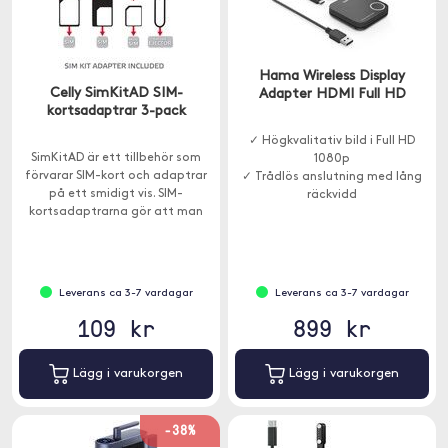
Hama Wireless Display
Celly SimKitAD SIM-
Adapter HDMI Full HD
kortsadaptrar 3-pack
✓ Högkvalitativ bild i Full HD
SimKitAD är ett tillbehör som
1080p
förvarar SIM-kort och adaptrar
✓ Trådlös anslutning med lång
på ett smidigt vis. SIM-
räckvidd
kortsadaptrarna gör att man
✓ Passar TV, projektor och skärm
kan använda Nano- och Micro-
SIM med äldre enheter.
Leverans ca 3-7 vardagar
Leverans ca 3-7 vardagar
109 kr
899 kr
Lägg i varukorgen
Lägg i varukorgen
-38%