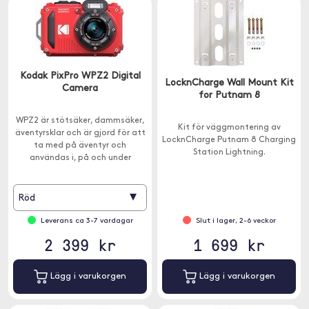
Kodak PixPro WPZ2 Digital
LocknCharge Wall Mount Kit
Camera
for Putnam 8
WPZ2 är stötsäker, dammsäker,
Kit för väggmontering av
äventyrsklar och är gjord för att
LocknCharge Putnam 8 Charging
ta med på äventyr och
Station Lightning.
användas i, på och under
vattnen - ner till 15 meters djup.
▾
Röd
Leverans ca 3-7 vardagar
Slut i lager, 2-6 veckor
2 399 kr
1 699 kr
Lägg i varukorgen
Lägg i varukorgen