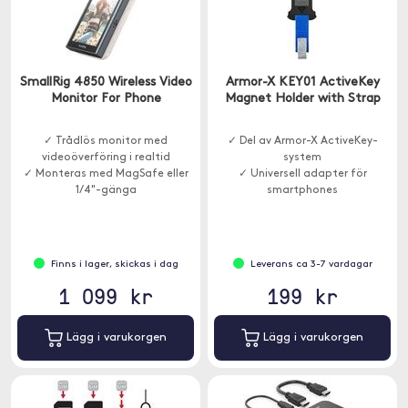
SmallRig 4850 Wireless Video
Armor-X KEY01 ActiveKey
Monitor For Phone
Magnet Holder with Strap
✓ Trådlös monitor med
✓ Del av Armor-X ActiveKey-
videoöverföring i realtid
system
✓ Monteras med MagSafe eller
✓ Universell adapter för
1/4"-gänga
smartphones
✓ Magnetisk konstruktion
Finns i lager, skickas i dag
Leverans ca 3-7 vardagar
1 099 kr
199 kr
Lägg i varukorgen
Lägg i varukorgen