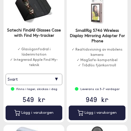
Satechi FindAll Glasses Case
SmallRig 5746 Wireless
with Find My-tracker
Display Mirroring Adapter For
Phone
✓ Glasögonfodral i
✓ Realtidsvisning av mobilens
läderimitation
kamera
✓ Integrerad Apple Find My-
✓ MagSafe-kompatibel
teknik
✓ Trådlös fjärrkontroll
✓ Lång batteritid
▾
Svart
Finns i lager, skickas i dag
Leverans ca 3-7 vardagar
549 kr
949 kr
Lägg i varukorgen
Lägg i varukorgen