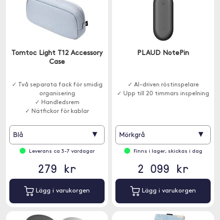
Tomtoc Light T12 Accessory
PLAUD NotePin
Case
✓ Två separata fack för smidig
✓ AI-driven röstinspelare
organisering
✓ Upp till 20 timmars inspelning
✓ Handledsrem
✓ Nätfickor för kablar
▾
▾
Blå
Mörkgrå
Leverans ca 3-7 vardagar
Finns i lager, skickas i dag
279 kr
2 099 kr
Lägg i varukorgen
Lägg i varukorgen