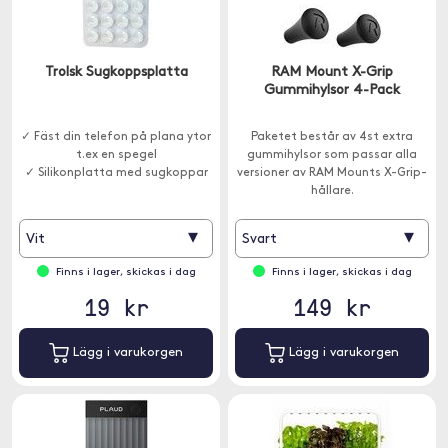
Trolsk Sugkoppsplatta
RAM Mount X-Grip
Gummihylsor 4-Pack
✓ Fäst din telefon på plana ytor
Paketet består av 4st extra
t.ex en spegel
gummihylsor som passar alla
✓ Silikonplatta med sugkoppar
versioner av RAM Mounts X-Grip-
hållare.
▾
▾
Vit
Svart
Finns i lager, skickas i dag
Finns i lager, skickas i dag
19 kr
149 kr
Lägg i varukorgen
Lägg i varukorgen