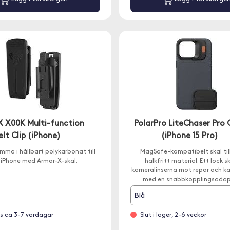
 X00K Multi-function
PolarPro LiteChaser Pro 
elt Clip (iPhone)
(iPhone 15 Pro)
mma i hållbart polykarbonat till
MagSafe-kompatibelt skal till
 iPhone med Armor-X-skal.
halkfritt material. Ett lock 
kameralinserna mot repor och ka
med en snabbkopplingsadap
fotografering med filte
Blå
s ca 3-7 vardagar
Slut i lager, 2-6 veckor