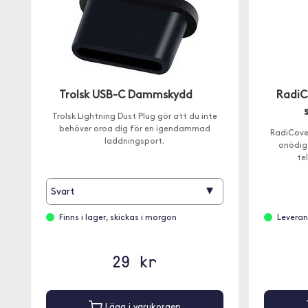
Trolsk USB-C Dammskydd
RadiC
Trolsk Lightning Dust Plug gör att du inte
behöver oroa dig för en igendammad
RadiCove
laddningsport.
onödig 
te
▾
Svart
Finns i lager, skickas i morgon
Leveran
29 kr
Lägg i varukorgen