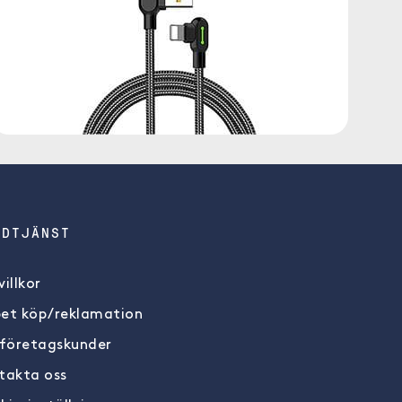
NDTJÄNST
illkor
et köp/reklamation
 företagskunder
takta oss