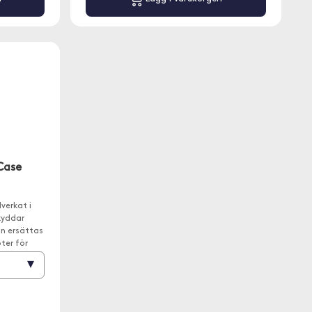
Case
verkat i
skyddar
n ersättas
ter för
r.
▾