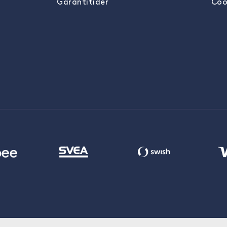
Garantitider
Coo