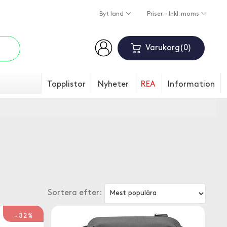
Byt land
Priser - Inkl. moms
Varukorg
0
Topplistor
Nyheter
REA
Information
Sortera efter:
-32%