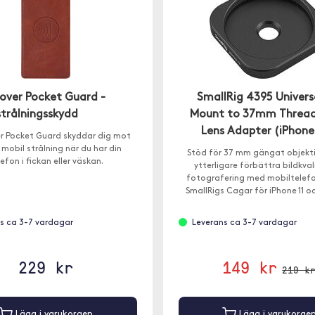
over Pocket Guard -
SmallRig 4395 Univers
strålningsskydd
Mount to 37mm Threa
Lens Adapter (iPhone
r Pocket Guard skyddar dig mot
mobil strålning när du har din
Stöd för 37 mm gängat objekti
lefon i fickan eller väskan.
ytterligare förbättra bildkval
fotografering med mobiltelefo
SmallRigs Cagar för iPhone 11 o
s ca 3-7 vardagar
Leverans ca 3-7 vardagar
229 kr
149 kr
219 k
Lägg i varukorgen
Lägg i varukorge