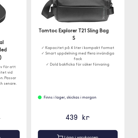
Tomtoc Explorer T21 Sling Bag
S
al
✓ Kapacitet på 4 liter i kompakt format
ded
✓ Smart uppdelning med flera invändiga
)
fack
✓ Dold bakficka för säker förvaring
v för att
itet vid
n. Passar
ch senare.
Finns i lager, skickas i morgon
439 kr
r
n
Lägg i varukorgen