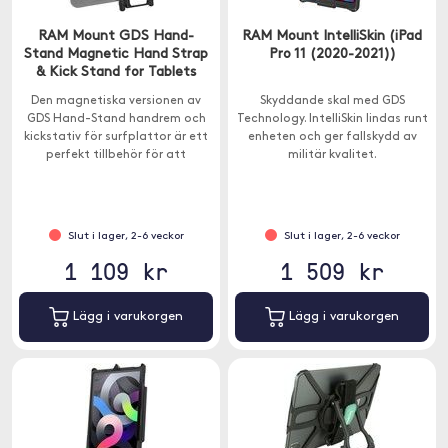
RAM Mount GDS Hand-
RAM Mount IntelliSkin (iPad
Stand Magnetic Hand Strap
Pro 11 (2020-2021))
& Kick Stand for Tablets
Den magnetiska versionen av
Skyddande skal med GDS
GDS Hand-Stand handrem och
Technology. IntelliSkin lindas runt
kickstativ för surfplattor är ett
enheten och ger fallskydd av
perfekt tillbehör för att
militär kvalitet.
möjliggöra din surfplatta för
fältanvändning och är
kompatibel med alla IntelliSkin-
skal.
Slut i lager, 2-6 veckor
Slut i lager, 2-6 veckor
1 109 kr
1 509 kr
Lägg i varukorgen
Lägg i varukorgen