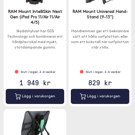
RAM Mount IntelliSkin Next
RAM Mount Universal Hand-
Gen (iPad Pro 11/Air 11/Air
Stand (9-13")
4/5)
Skyddshylsan har GDS
Handremmen ger ett bekvämare
Technology och kombinerar ett
sätt att hålla surfplattan, eller
hårdplastskal med mjukt,
som ett kickställ när surfplattan
stötdämpande gummi.
står stilla.
Slut i lager, 2-6 veckor
Slut i lager, 2-6 veckor
1 949 kr
829 kr
Lägg i varukorgen
Lägg i varukorgen