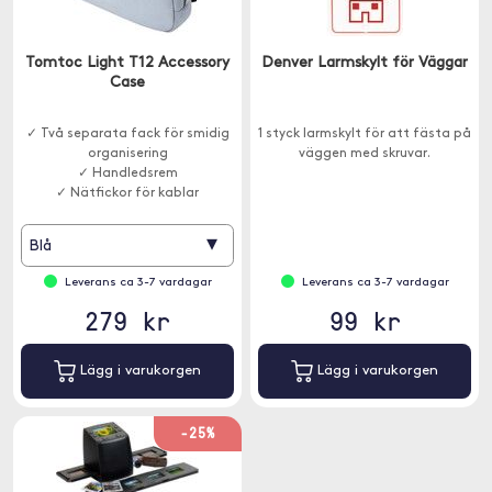
Tomtoc Light T12 Accessory
Denver Larmskylt för Väggar
Case
✓ Två separata fack för smidig
1 styck larmskylt för att fästa på
organisering
väggen med skruvar.
✓ Handledsrem
✓ Nätfickor för kablar
▾
Blå
Leverans ca 3-7 vardagar
Leverans ca 3-7 vardagar
279 kr
99 kr
Lägg i varukorgen
Lägg i varukorgen
-25%