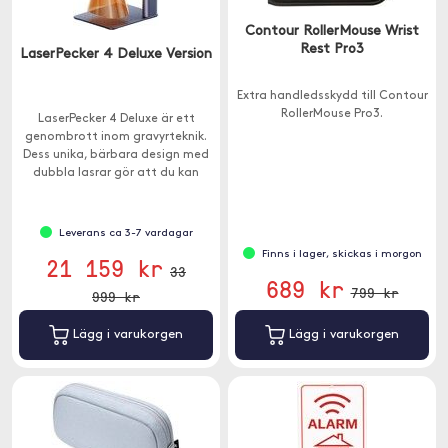
Contour RollerMouse Wrist
Rest Pro3
LaserPecker 4 Deluxe Version
Extra handledsskydd till Contour
RollerMouse Pro3.
LaserPecker 4 Deluxe är ett
genombrott inom gravyrteknik.
Dess unika, bärbara design med
dubbla lasrar gör att du kan
arbeta med en mängd olika
material.
Leverans ca 3-7 vardagar
Finns i lager, skickas i morgon
21 159 kr
33
689 kr
799 kr
999 kr
Lägg i varukorgen
Lägg i varukorgen