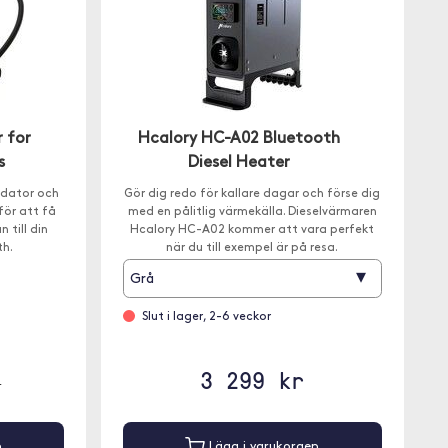
 for
Hcalory HC-A02 Bluetooth
s
Diesel Heater
 dator och
Gör dig redo för kallare dagar och förse dig
för att få
med en pålitlig värmekälla. Dieselvärmaren
 till din
Hcalory HC-A02 kommer att vara perfekt
th.
när du till exempel är på resa.
▾
Grå
Slut i lager, 2-6 veckor
3 299 kr
r
n
Lägg i varukorgen