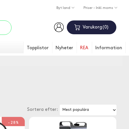
Byt land
Priser - Inkl. moms
Varukorg
0
Topplistor
Nyheter
REA
Information
Sortera efter:
-28%