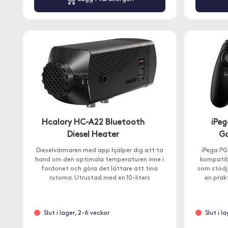
Hcalory HC-A22 Bluetooth
iPeg
Diesel Heater
Ga
Dieselvärmaren med app hjälper dig att ta
iPega PG
hand om den optimala temperaturen inne i
kompatib
fordonet och göra det lättare att tina
som stödj
rutorna. Utrustad med en 10-liters
en prak
bränsletank.
Slut i lager, 2-6 veckor
Slut i l