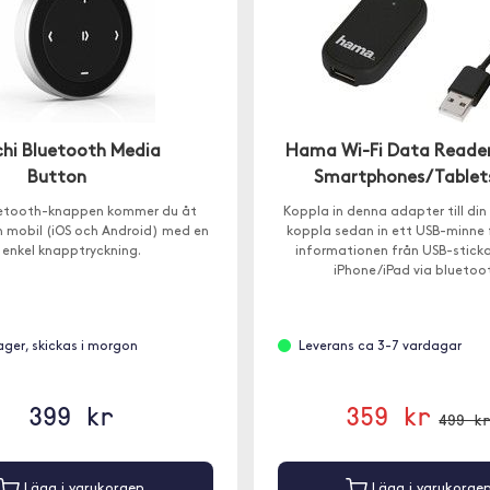
hi Bluetooth Media
Hama Wi-Fi Data Reader
Button
Smartphones/Tablet
etooth-knappen kommer du åt
Koppla in denna adapter till din
n mobil (iOS och Android) med en
koppla sedan in ett USB-minne 
enkel knapptryckning.
informationen från USB-stickan
iPhone/iPad via bluetoo
lager, skickas i morgon
Leverans ca 3-7 vardagar
399 kr
359 kr
499 k
Lägg i varukorgen
Lägg i varukorge