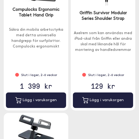
Compulocks Ergonomic
Griffin Survivor Modular
Tablet Hand Grip
Series Shoulder Strap
Säkra din mobila arbetsstyrka
Axelrem som kan användas med
med detta universella
iPad-skal från Griffin eller andra
handgrepp för surfplattor.
skal med liknande hål för
Compulocks ergonomiskt
montering av handledsremmar
utformade handtag ansluts till
eller axelremmar.
surfplattan med industriellt
starkt lim och har en justerbar
rem för en bekväm passform.
Slut i lager, 2-6 veckor
Slut i lager, 2-6 veckor
1 399 kr
129 kr
Lägg i varukorgen
Lägg i varukorgen