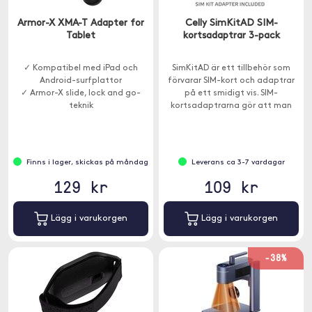
Armor-X XMA-T Adapter for
Celly SimKitAD SIM-
Tablet
kortsadaptrar 3-pack
✓ Kompatibel med iPad och
SimKitAD är ett tillbehör som
Android-surfplattor
förvarar SIM-kort och adaptrar
✓ Armor-X slide, lock and go-
på ett smidigt vis. SIM-
teknik
kortsadaptrarna gör att man
✓ Integrerad 1-tums kulled
kan använda Nano- och Micro-
SIM med äldre enheter.
Finns i lager, skickas på måndag
Leverans ca 3-7 vardagar
129 kr
109 kr
Lägg i varukorgen
Lägg i varukorgen
-38%