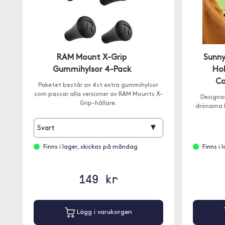
RAM Mount X-Grip
Sunny
Gummihylsor 4-Pack
Hol
Co
Paketet består av 4st extra gummihylsor
som passar alla versioner av RAM Mounts X-
Designad
Grip-hållare.
drönarna DJ
▾
Svart
Finns i lager, skickas på måndag
Finns i
149 kr
Lägg i varukorgen