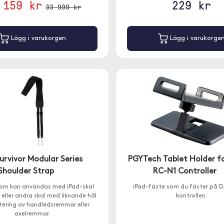
 159 kr
229 kr
33 999 kr
Lägg i varukorgen
Lägg i varukorge
Survivor Modular Series
PGYTech Tablet Holder fo
Shoulder Strap
RC-N1 Controller
som kan användas med iPad-skal
iPad-fäste som du fäster på D
n eller andra skal med liknande hål
kontrollen.
tering av handledsremmar eller
axelremmar.