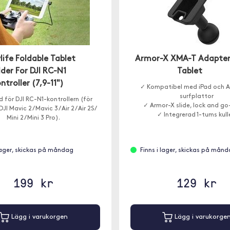
life Foldable Tablet
Armor-X XMA-T Adapter
der For DJI RC-N1
Tablet
ntroller (7,9-11")
✓ Kompatibel med iPad och A
surfplattor
 för DJI RC-N1-kontrollern (för
✓ Armor-X slide, lock and go
I Mavic 2 / Mavic 3 / Air 2 / Air 2S /
✓ Integrerad 1-tums kull
Mini 2 / Mini 3 Pro).
 lager, skickas på måndag
Finns i lager, skickas på mån
199 kr
129 kr
Lägg i varukorgen
Lägg i varukorge