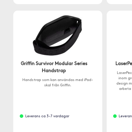
Griffin Survivor Modular Series
LaserPe
Handstrap
LaserPec
inom gr
Handstrap som kan användas med iPad-
design m
skal från Griffin.
arbeta 
Leverans ca 3-7 vardagar
Leveran