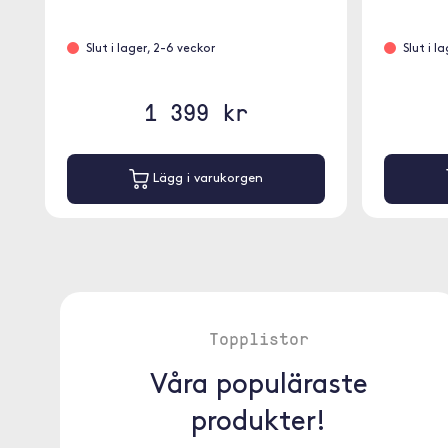
rem för en bekväm passform.
Slut i lager, 2-6 veckor
Slut i l
1 399 kr
Lägg i varukorgen
Topplistor
Våra populäraste
produkter!