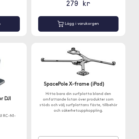
279 kr
n
Lägg i varukorgen
SpacePole X-frame (iPad)
Hitta bara din surfplatta bland den
r DJI
omfattande listan över produkter som
stöds och välj surfplattans fäste, tillbehör
och säkerhetsuppkoppling.
JI RC-N1-