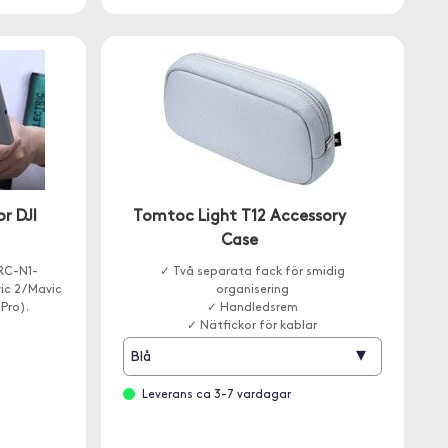
r DJI
Tomtoc Light T12 Accessory
Case
 RC-N1-
✓ Två separata fack för smidig
c 2 / Mavic
organisering
3 Pro).
✓ Handledsrem
✓ Nätfickor för kablar
▾
Blå
Leverans ca 3-7 vardagar