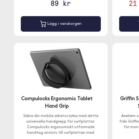
89 kr
21
Lägg i varukorgen
Compulocks Ergonomic Tablet
Griffin 
Hand Grip
Säkra din mobila arbetsstyrka med detta
Axelrem 
universella handgrepp för surfplattor.
från Griffi
Compulocks ergonomiskt utformade
för mon
handtag ansluts till surfplattan med
industriellt starkt lim och har en justerbar