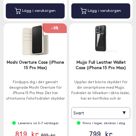
Lägg i varukorgen
Lägg i varukorgen
-9%
Moshi Overture Case (iPhone
Mujjo Full Leather Wallet
15 Pro Max)
Case (iPhone 15 Pro Max)
Fördjupa dig i det genialt
Upplev det bästa skyddet för
designade Moshi Overture för
din smartphone med Mujjo.
iPhone 15 Pro Max. Det här
Fodralet är tillverkat i äkta läder,
ultratunna foliofodralet skyddar
har en kortficka och är
din iPhone och fungerar även
kompatibelt med MagSafe.
som plånbok och stativ.
▾
Svart
Leverans ca 3-7 vardagar
Finns i lager, skickas i dag
819 kr
799 kr
899 kr