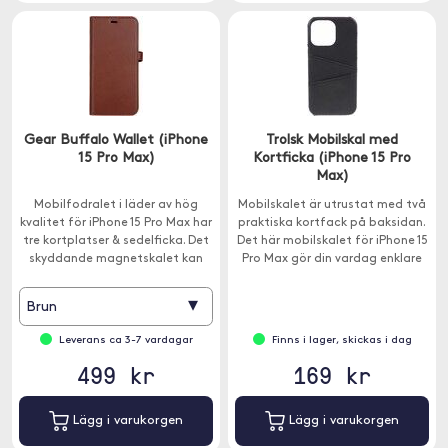
Gear Buffalo Wallet (iPhone
Trolsk Mobilskal med
15 Pro Max)
Kortficka (iPhone 15 Pro
Max)
Mobilfodralet i läder av hög
Mobilskalet är utrustat med två
kvalitet för iPhone 15 Pro Max har
praktiska kortfack på baksidan.
tre kortplatser & sedelficka. Det
Det här mobilskalet för iPhone 15
skyddande magnetskalet kan
Pro Max gör din vardag enklare
användas separat.
och mer organiserad.
▾
Brun
Leverans ca 3-7 vardagar
Finns i lager, skickas i dag
499 kr
169 kr
Lägg i varukorgen
Lägg i varukorgen