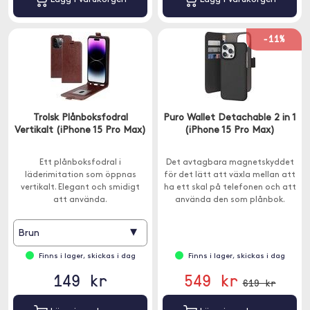
-11%
Trolsk Plånboksfodral
Puro Wallet Detachable 2 in 1
Vertikalt (iPhone 15 Pro Max)
(iPhone 15 Pro Max)
Ett plånboksfodral i
Det avtagbara magnetskyddet
läderimitation som öppnas
för det lätt att växla mellan att
vertikalt. Elegant och smidigt
ha ett skal på telefonen och att
att använda.
använda den som plånbok.
▾
Brun
Finns i lager, skickas i dag
Finns i lager, skickas i dag
149 kr
549 kr
619 kr