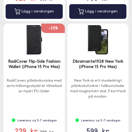
Lägg i varukorgen
Lägg i varukorgen
-20%
RadiCover Flip-Side Fashion
Dbramante1928 New York
Wallet (iPhone 15 Pro Max)
(iPhone 15 Pro Max)
RadiCovers plånboksväska med
New York är ett moderiktigt
antistrålningsskydd är tillverkad
plånboksfodral i fullkornsläder
av mjukt PU-läder.
med magnetiskt skal. 3 kortfack
på insidan.
Leverans ca 3-7 vardagar
Leverans ca 3-7 vardagar
239 kr
599 kr
299 kr