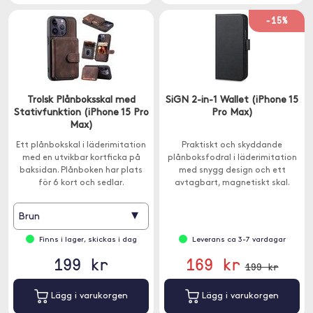
-15%
Trolsk Plånboksskal med
SiGN 2-in-1 Wallet (iPhone 15
Stativfunktion (iPhone 15 Pro
Pro Max)
Max)
Ett plånbokskal i läderimitation
Praktiskt och skyddande
med en utvikbar kortficka på
plånboksfodral i läderimitation
baksidan. Plånboken har plats
med snygg design och ett
för 6 kort och sedlar.
avtagbart, magnetiskt skal.
▾
Brun
Finns i lager, skickas i dag
Leverans ca 3-7 vardagar
199 kr
169 kr
199 kr
Lägg i varukorgen
Lägg i varukorgen