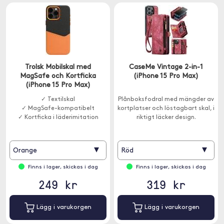
Trolsk Mobilskal med
CaseMe Vintage 2-in-1
MagSafe och Kortficka
(iPhone 15 Pro Max)
(iPhone 15 Pro Max)
✓ Textilskal
Plånboksfodral med mängder av
✓ MagSafe-kompatibelt
kortplatser och löstagbart skal, i
✓ Kortficka i läderimitation
riktigt läcker design.
▾
▾
Orange
Röd
Finns i lager, skickas i dag
Finns i lager, skickas i dag
249 kr
319 kr
Lägg i varukorgen
Lägg i varukorgen