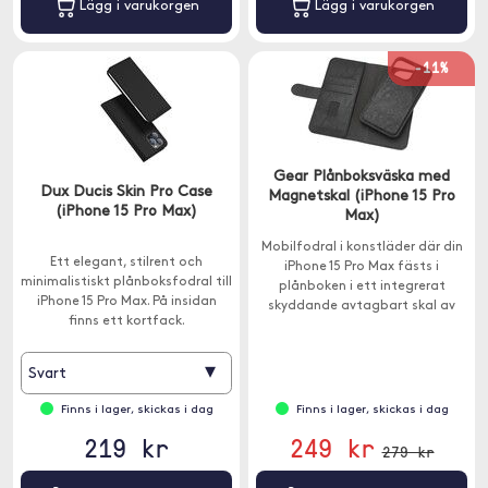
Lägg i varukorgen
Lägg i varukorgen
-11%
Gear Plånboksväska med
Dux Ducis Skin Pro Case
Magnetskal (iPhone 15 Pro
(iPhone 15 Pro Max)
Max)
Mobilfodral i konstläder där din
Ett elegant, stilrent och
iPhone 15 Pro Max fästs i
minimalistiskt plånboksfodral till
plånboken i ett integrerat
iPhone 15 Pro Max. På insidan
skyddande avtagbart skal av
finns ett kortfack.
plast.
▾
Svart
Finns i lager, skickas i dag
Finns i lager, skickas i dag
219 kr
249 kr
279 kr