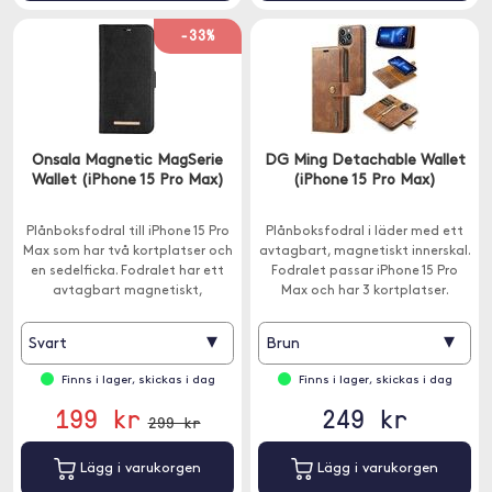
-33%
Onsala Magnetic MagSerie
DG Ming Detachable Wallet
Wallet (iPhone 15 Pro Max)
(iPhone 15 Pro Max)
Plånboksfodral till iPhone 15 Pro
Plånboksfodral i läder med ett
Max som har två kortplatser och
avtagbart, magnetiskt innerskal.
en sedelficka. Fodralet har ett
Fodralet passar iPhone 15 Pro
avtagbart magnetiskt,
Max och har 3 kortplatser.
MagSafe-skal.
▾
▾
Svart
Brun
Finns i lager, skickas i dag
Finns i lager, skickas i dag
199 kr
249 kr
299 kr
Lägg i varukorgen
Lägg i varukorgen