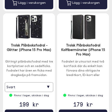
Lägg i varukorgen
Lägg i varukorgen
Trolsk Plånboksfodral -
Trolsk Plånboksfodral
Glitter (iPhone 15 Pro Max)
Kolfibermönster (iPhone 15
Pro Max)
Glittrigt plånboksfodral med tre
Fodralet är utrustat med två
kortplatser och en sedelficka.
kortfack där du enkelt kan
Fodralet har även en ficka med
förvara dina viktigaste
dragkedja på framsidan.
kreditkort, ID-kort eller
kontanter.
▾
Svart
Finns i lager, skickas i dag
Finns i lager, skickas i dag
199 kr
179 kr