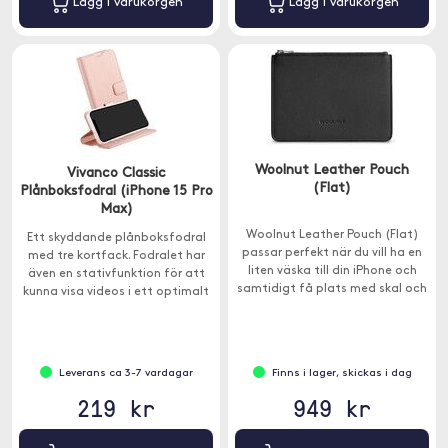
Lägg i varukorgen
Lägg i varukorgen
Woolnut Leather Pouch
Vivanco Classic
(Flat)
Plånboksfodral (iPhone 15 Pro
Max)
Woolnut Leather Pouch (Flat)
Ett skyddande plånboksfodral
passar perfekt när du vill ha en
med tre kortfack. Fodralet har
liten väska till din iPhone och
även en stativfunktion för att
samtidigt få plats med skal och
kunna visa videos i ett optimalt
andra småsaker.
horisontellt läge.
Leverans ca 3-7 vardagar
Finns i lager, skickas i dag
219 kr
949 kr