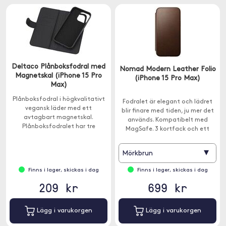
Deltaco Plånboksfodral med
Nomad Modern Leather Folio
Magnetskal (iPhone 15 Pro
(iPhone 15 Pro Max)
Max)
Plånboksfodral i högkvalitativt
Fodralet är elegant och lädret
vegansk läder med ett
blir finare med tiden, ju mer det
avtagbart magnetskal.
används. Kompatibelt med
Plånboksfodralet har tre
MagSafe. 3 kortfack och ett
kreditkortsfack och en ficka för
sedelfack.
sedlar.
▾
Mörkbrun
Finns i lager, skickas i dag
Finns i lager, skickas i dag
209 kr
699 kr
Lägg i varukorgen
Lägg i varukorgen