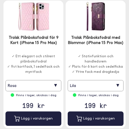
Trolsk Plånboksfodral för 9
Trolsk Plånboksfodral med
Kort (iPhone 15 Pro Max)
Blommor (iPhone 15 Pro Max)
✓ Ett elegant och stilrent
✓ Stativfunktion och
plånboksfodral
handledsrem
✓ 9st kortfack, 1 sedelfack och
✓ Plats för 6 kort och sedelficka
myntfack
✓ Yttre fack med dragkedja
▾
▾
Rosa
Lila
Finns i lager, skickas i dag
Finns i lager, skickas i dag
199 kr
199 kr
Lägg i varukorgen
Lägg i varukorgen