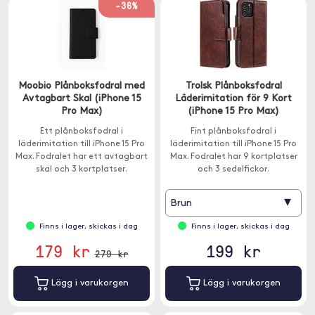
-36%
Moobio Plånboksfodral med
Trolsk Plånboksfodral
Avtagbart Skal (iPhone 15
Läderimitation för 9 Kort
Pro Max)
(iPhone 15 Pro Max)
Ett plånboksfodral i
Fint plånboksfodral i
läderimitation till iPhone 15 Pro
läderimitation till iPhone 15 Pro
Max. Fodralet har ett avtagbart
Max. Fodralet har 9 kortplatser
skal och 3 kortplatser.
och 3 sedelfickor.
▾
Brun
Finns i lager, skickas i dag
Finns i lager, skickas i dag
179 kr
199 kr
279 kr
Lägg i varukorgen
Lägg i varukorgen