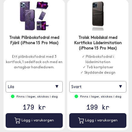
Trolsk Plånboksfodral med
Trolsk Mobilskal med
Fjäril (iPhone 15 Pro Max)
Kortficka Läderimitation
(iPhone 15 Pro Max)
Ett plånboksfodral med 3
✓ Plånboksfodral i
kortfack, 1 sedelfack och med en
läderimitation
avtagbar handledsrem.
✓ Två kortplatser
✓ Skyddande design
▾
▾
Lila
Svart
Finns i lager, skickas i dag
Finns i lager, skickas i dag
179 kr
199 kr
Lägg i varukorgen
Lägg i varukorgen