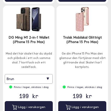
DG Ming M1 2-in-1 Wallet
Trolsk Mobilskal Glittrigt
(iPhone 15 Pro Max)
(iPhone 15 Pro Max)
Med det här skalet har du skydd
Ge din iPhone 15 Pro Max den
och plånbok i ett och samma
glamour den förtjänar med vårt
skal. 7 kortfack och ett
glittrande skal. Skalet har 1
sedelfack.
kortplats.
▾
Brun
Finns i lager, skickas i dag
Finns i lager, skickas i dag
199 kr
199 kr
Lägg i varukorgen
Lägg i varukorgen