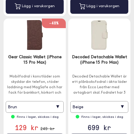
Lägg i varukorgen
Lägg i varukorgen
-48%
Gear Classic Wallet (iPhone
Decoded Detachable Wallet
15 Pro Max)
(iPhone 15 Pro Max)
Mobilfodral i konstläder som
Decoded Detachable Wallet är
skyddar din telefon, stöder
ett plånboksfodral i äkta läder
laddning med MagSafe och har
från Ecco Leather med
fack för bankkort, körkort och
avtagbart skal. Fodralet har 3
sedlar.
kortplatser.
▾
▾
Brun
Beige
Finns i lager, skickas i dag
Finns i lager, skickas i dag
129 kr
699 kr
249 kr