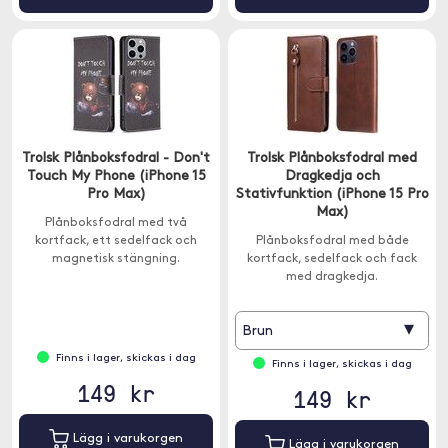
Trolsk Plånboksfodral - Don't
Trolsk Plånboksfodral med
Touch My Phone (iPhone 15
Dragkedja och
Pro Max)
Stativfunktion (iPhone 15 Pro
Max)
Plånboksfodral med två
kortfack, ett sedelfack och
Plånboksfodral med både
magnetisk stängning.
kortfack, sedelfack och fack
med dragkedja.
▾
Brun
Finns i lager, skickas i dag
Finns i lager, skickas i dag
149 kr
149 kr
Lägg i varukorgen
Lägg i varukorgen