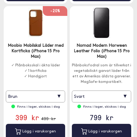
-20%
Moobio Mobilskal Läder med
Nomad Modern Horween
Kortficka (iPhone 15 Pro
Leather Folio (iPhone 15 Pro
Max)
Max)
✓ Plånboksskal i äkta läder
Plånboksfodral som är tillverkat i
✓ 1 kortficka
vegetabiliskt garvat läder från
✓ Handgjort
ett av Amerikas äldsta garverier.
MagSafe-kompatibelt.
▾
▾
Brun
Svart
Finns i lager, skickas i dag
Finns i lager, skickas i dag
399 kr
799 kr
499 kr
Lägg i varukorgen
Lägg i varukorgen