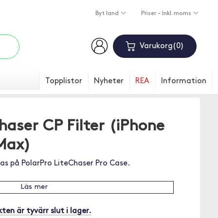
Byt land
Priser - Inkl. moms
Varukorg
0
Topplistor
Nyheter
REA
Information
haser CP Filter (iPhone
 Max)
ras på PolarPro LiteChaser Pro Case.
Läs mer
ten är tyvärr slut i lager.