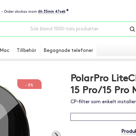
*
u - Order skickas inom
6h 35min 46sek
Mac
Tillbehör
Begagnade telefoner
PolarPro LiteC
-9%
15 Pro/15 Pro
CP-filter som enkelt installe
Produk