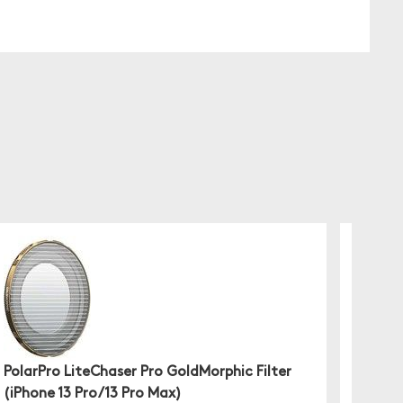
PolarPro LiteChaser Pro GoldMorphic Filter
PolarP
(iPhone 13 Pro/13 Pro Max)
(iPhon