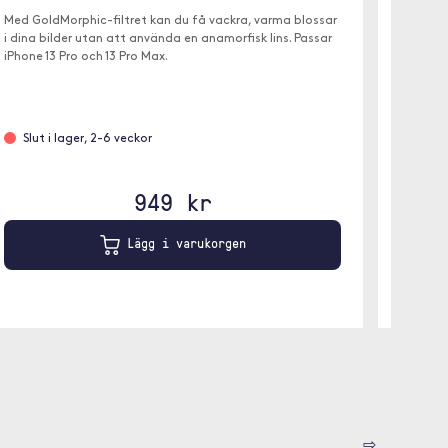
Med GoldMorphic-filtret kan du få vackra, varma blossar
Med Blue
i dina bilder utan att använda en anamorfisk lins. Passar
dina bil
iPhone 13 Pro och 13 Pro Max.
om du vi
efterpr
Slut i lager, 2-6 veckor
Slut 
949 kr
Lägg i varukorgen
⇨