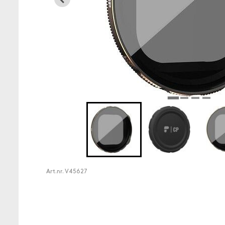
Art.nr.
V45627