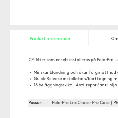
Produktinformation
Om
CP-filter som enkelt installeras på PolarPro 
Minskar bländning och ökar färgmättnad 
Quick-Release installation/borttagning m
16 beläggningsskikt - Anti-repor / anti-olj
Passar:
PolarPro LiteChaser Pro Case (iP
[OUTOFSTOCK]