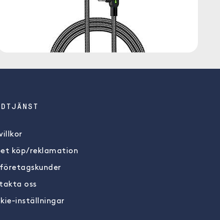
NDTJÄNST
illkor
et köp/reklamation
 företagskunder
takta oss
kie-inställningar