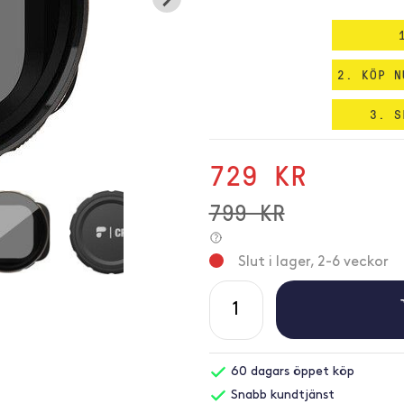
2. KÖP N
3. S
729 KR
799 KR
Slut i lager, 2-6 veckor
60 dagars öppet köp
Snabb kundtjänst