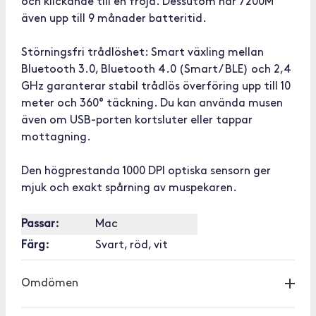
och klickande till en fröjd. Dessutom har 7200M
även upp till 9 månader batteritid.
Störningsfri trådlöshet: Smart växling mellan
Bluetooth 3.0, Bluetooth 4.0 (Smart/ BLE) och 2,4
GHz garanterar stabil trådlös överföring upp till 10
meter och 360° täckning. Du kan använda musen
även om USB-porten kortsluter eller tappar
mottagning.
Den högprestanda 1000 DPI optiska sensorn ger
mjuk och exakt spårning av muspekaren.
Passar:
Mac
Färg:
Svart, röd, vit
Omdömen