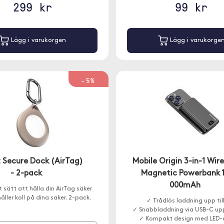
299 kr
99 kr
Lägg i varukorgen
Lägg i varukorge
-5%
 Secure Dock (AirTag)
Mobile Origin 3-in-1 Wire
- 2-pack
Magnetic Powerbank 
000mAh
t sätt att hålla din AirTag säker
åller koll på dina saker. 2-pack.
✓ Trådlös laddning upp til
✓ Snabbladdning via USB-C upp
✓ Kompakt design med LED-