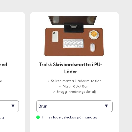
med
Trolsk Skrivbordsmatta i PU-
Läder
re
✓ Stilren matta i läderimitation
✓ Mått: 80x40cm
✓ Snygg inredningsdetalj
▾
▾
Brun
dag
Finns i lager, skickas på måndag