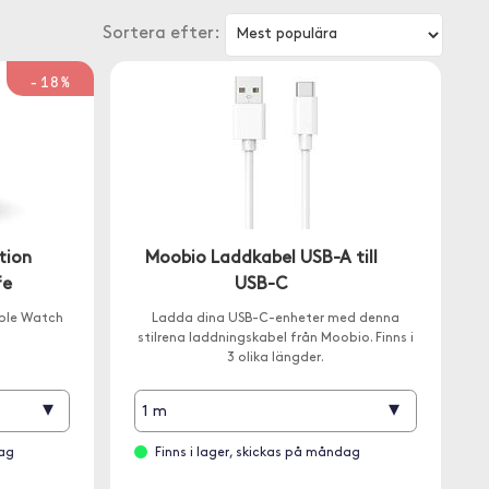
Sortera efter:
-18%
tion
Moobio Laddkabel USB-A till
fe
USB-C
pple Watch
Ladda dina USB-C-enheter med denna
n
stilrena laddningskabel från Moobio. Finns i
3 olika längder.
▾
▾
1 m
dag
Finns i lager, skickas på måndag