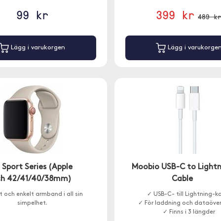
99 kr
399 kr
489 k
Lägg i varukorgen
Lägg i varukorge
 Sport Series (Apple
Moobio USB-C to Lightn
h 42/41/40/38mm)
Cable
nt och enkelt armband i all sin
✓ USB-C- till Lightning-k
simpelhet.
✓ För laddning och dataöver
✓ Finns i 3 längder