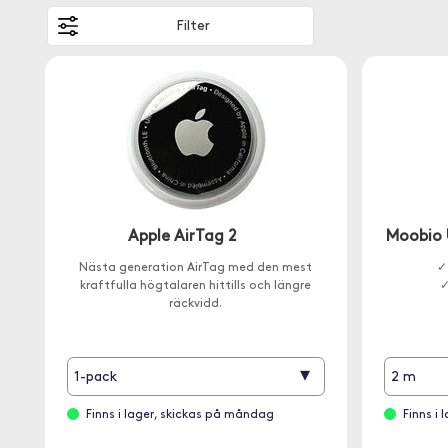
Filter
Apple AirTag 2
Moobio 
Nästa generation AirTag med den mest
✓
kraftfulla högtalaren hittills och längre
✓
räckvidd.
▾
1-pack
2 m
Finns i lager, skickas på måndag
Finns i