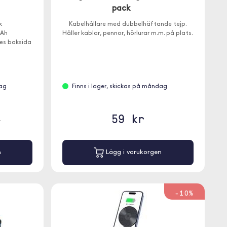
pack
k
Kabelhållare med dubbelhäftande tejp.
mAh
Håller kablar, pennor, hörlurar m.m. på plats.
es baksida
dag
Finns i lager, skickas på måndag
59 kr
r
n
Lägg i varukorgen
-10%