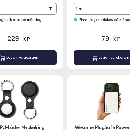
▾
1 m
 lager, skickas på måndag
Finns i lager, skickas på mån
229 kr
79 kr
Lägg i varukorgen
Lägg i varukorge
 PU-Läder Nyckelring
Wekome MagSafe Power