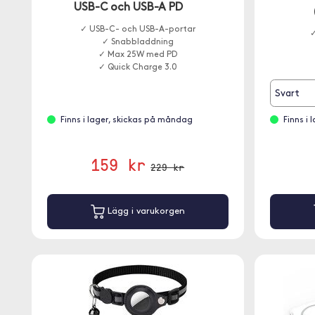
USB-C och USB-A PD
✓ USB-C- och USB-A-portar
✓
✓ Snabbladdning
✓ Max 25W med PD
✓ Quick Charge 3.0
Svart
Finns i lager, skickas på måndag
Finns i
159 kr
229 kr
Lägg i varukorgen