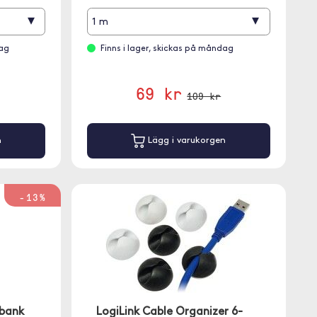
▾
▾
1 m
dag
Finns i lager, skickas på måndag
69 kr
109 kr
n
Lägg i varukorgen
-13%
bank
LogiLink Cable Organizer 6-