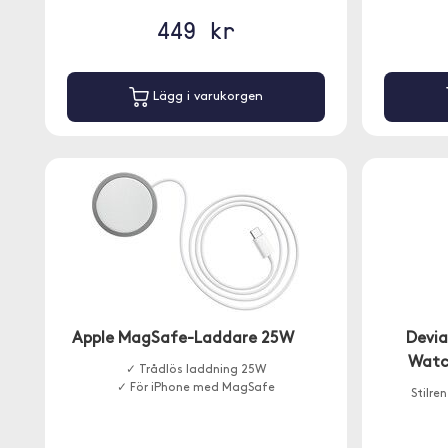
449 kr
Lägg i varukorgen
Apple MagSafe-Laddare 25W
Devia
Watc
✓ Trådlös laddning 25W
✓ För iPhone med MagSafe
Stilre