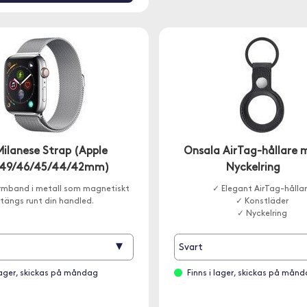
Milanese Strap (Apple
Onsala AirTag-hållare 
 49/46/45/44/42mm)
Nyckelring
rmband i metall som magnetiskt
✓ Elegant AirTag-hålla
tängs runt din handled.
✓ Konstläder
✓ Nyckelring
▾
Svart
 lager, skickas på måndag
Finns i lager, skickas på mån