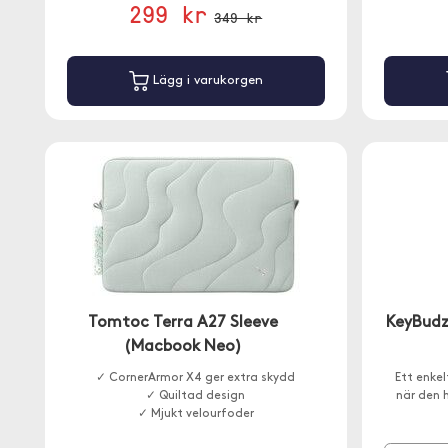
299 kr
349 kr
Lägg i varukorgen
Tomtoc Terra A27 Sleeve
KeyBudz
(Macbook Neo)
✓ CornerArmor X4 ger extra skydd
Ett enkel
✓ Quiltad design
när den h
✓ Mjukt velourfoder