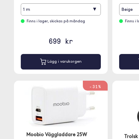
▾
1 m
Beige
Finns i lager, skickas på måndag
Finns i
699 kr
Lägg i varukorgen
-31%
Moobio Väggladdare 25W
Trolsk