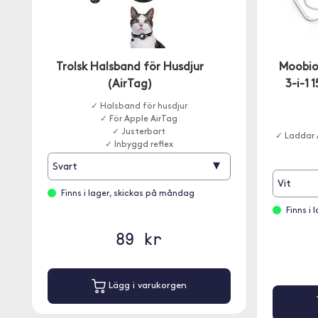
Trolsk Halsband för Husdjur
Moobio
(AirTag)
3-i-1 
✓ Halsband för husdjur
✓ För Apple AirTag
✓ Justerbart
✓ Laddar 
✓ Inbyggd reflex
▾
Svart
Vit
Finns i lager, skickas på måndag
Finns i
89 kr
Lägg i varukorgen