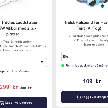
 Trådlös Laddstation
Trolsk Halsband för Hus
15W Vikbar med 2 Qi-
Tunt (AirTag)
platser
✓ Halsband med plats för 
✓ Passar fyrbenta husdj
✓ Trådlös laddstation
✓ Extra trygghet
Apple Watch, iPhone och AirPods
✓ Finns i svart och vitt
Blå
▾
Finns i lager, skickas på mån
 lager, skickas på måndag
109 kr
299 kr
399 kr
Lägg i varukorge
Lägg i varukorgen