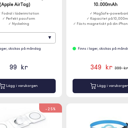
(Apple AirTag)
10.000mAh
 Fodral i läderimitation
✓ MagSafe-powerban
✓ Perfekt passform
✓ Kapacitet på 10,000
✓ Nyckelring
✓ Fästs magnetiskt på din iPhon
▾
 lager, skickas på måndag
Finns i lager, skickas på mån
99 kr
349 kr
399 k
Lägg i varukorgen
Lägg i varukorge
-25%