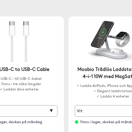
USB-C to USB-C Cable
Moobio Trådlös Laddsta
4-i-1 10W med MagSa
 USB-C- till USB-C-kabel
 Finns i tre olika längder
✓ Ladda AirPods, iPhone och A
✓ Laddar dina enheter
✓ Elegant laddstatio
✓ Ladda 4 enheter
▾
Vit
 lager, skickas på måndag
Finns i lager, skickas på mån