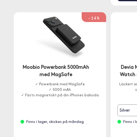
-14%
Moobio Powerbank 5000mAh
Devia 
med MagSafe
Watch
✓ Powerbank med MagSafe
Läckert a
✓ 5000 mAh
s
✓ Fästs magnetiskt på din iPhones baksida
Silver
Finns i lager, skickas på måndag
Finns i