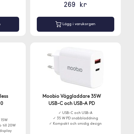
269 kr
n
Lägg i varukorgen
less
Moobio Väggladdare 35W
10
USB-C och USB-A PD
✓ USB-C och USB-A
✓ 35 W PD snabbladdning
l 15W
✓ Kompakt och smidig design
 till 20W
display