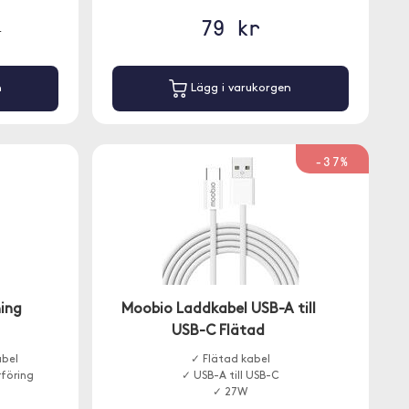
79 kr
r
n
Lägg i varukorgen
-37%
ing
Moobio Laddkabel USB-A till
USB-C Flätad
abel
✓ Flätad kabel
föring
✓ USB-A till USB-C
✓ 27W