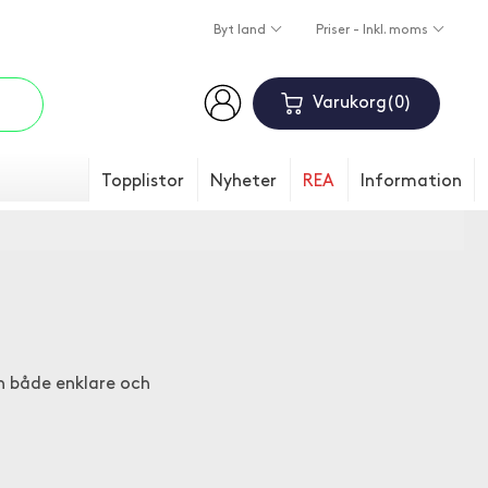
Byt land
Priser - Inkl. moms
Varukorg
0
Topplistor
Nyheter
REA
Information
en både enklare och